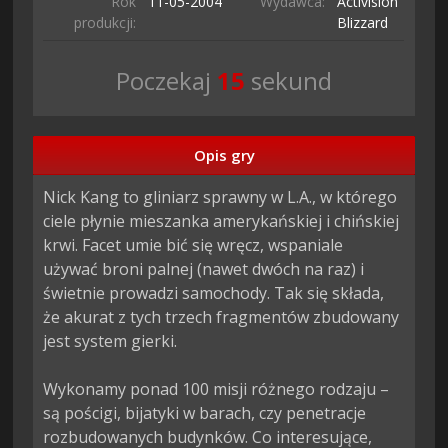
Rok
11-05-
2004
Wydawca:
Activision
produkcji:
Blizzard
Poczekaj
13
sekund
Opis gry
Nick Kang to gliniarz sprawny w L.A., w którego 
ciele płynie mieszanka amerykańskiej i chińskiej 
krwi. Facet umie bić się wręcz, wspaniale 
używać broni palnej (nawet dwóch na raz) i 
świetnie prowadzi samochody. Tak się składa, 
że akurat z tych trzech fragmentów zbudowany 
jest system gierki.

Wykonamy ponad 100 misji różnego rodzaju – 
są pościgi, bijatyki w barach, czy penetracje 
rozbudowanych budynków. Co interesujące, 