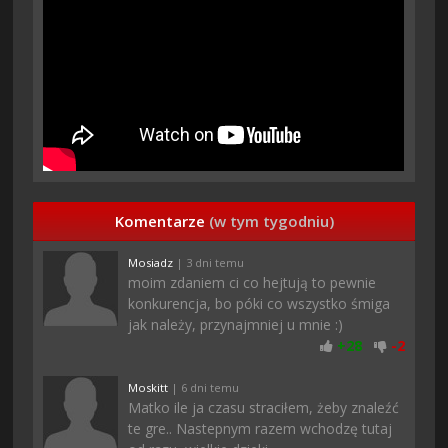
Komentarze
(w tym tygodniu)
Mosiadz
| 3 dni temu
moim zdaniem ci co hejtują to pewnie
konkurencja, bo póki co wszystko śmiga
jak należy, przynajmniej u mnie :)
+
28
-
2
Moskitt
| 6 dni temu
Matko ile ja czasu straciłem, żeby znaleźć
te gre.. Nastepnym razem wchodzę tutaj