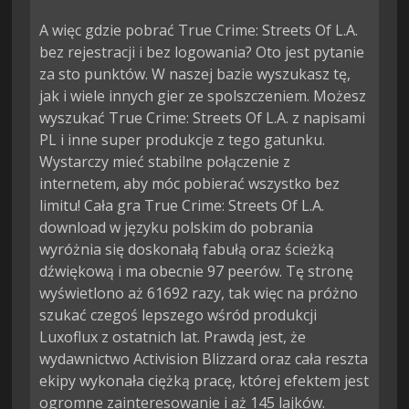
A więc gdzie pobrać True Crime: Streets Of L.A.
bez rejestracji i bez logowania? Oto jest pytanie
za sto punktów. W naszej bazie wyszukasz tę,
jak i wiele innych gier ze spolszczeniem. Możesz
wyszukać True Crime: Streets Of L.A. z napisami
PL i inne super produkcje z tego gatunku.
Wystarczy mieć stabilne połączenie z
internetem, aby móc pobierać wszystko bez
limitu! Cała gra True Crime: Streets Of L.A.
download w języku polskim do pobrania
wyróżnia się doskonałą fabułą oraz ścieżką
dźwiękową i ma obecnie 97 peerów. Tę stronę
wyświetlono aż 61692 razy, tak więc na próżno
szukać czegoś lepszego wśród produkcji
Luxoflux z ostatnich lat. Prawdą jest, że
wydawnictwo Activision Blizzard oraz cała reszta
ekipy wykonała ciężką pracę, której efektem jest
ogromne zainteresowanie i aż 145 lajków.