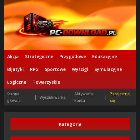
Akcja
Strategiczne
Przygodowe
Edukacyjne
Bijatyki
RPG
Sportowe
Wyścigi
Symulacyjne
Logiczne
Towarzyskie
Strona
Aktywacja
Zarejestruj
|
|
|
Wyszukiwarka
główna
konta
się
Kategorie