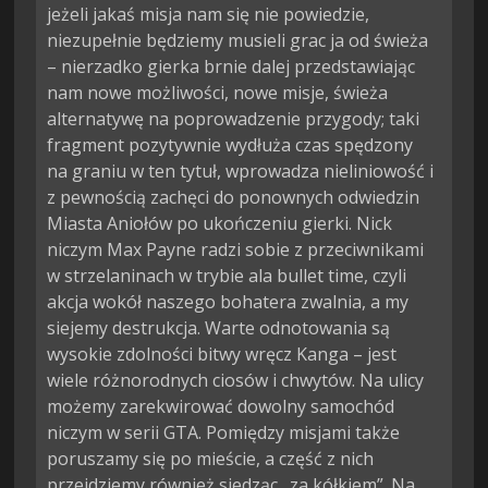
jeżeli jakaś misja nam się nie powiedzie, 
niezupełnie będziemy musieli grac ja od świeża 
– nierzadko gierka brnie dalej przedstawiając 
nam nowe możliwości, nowe misje, świeża 
alternatywę na poprowadzenie przygody; taki 
fragment pozytywnie wydłuża czas spędzony 
na graniu w ten tytuł, wprowadza nieliniowość i 
z pewnością zachęci do ponownych odwiedzin 
Miasta Aniołów po ukończeniu gierki. Nick 
niczym Max Payne radzi sobie z przeciwnikami 
w strzelaninach w trybie ala bullet time, czyli 
akcja wokół naszego bohatera zwalnia, a my 
siejemy destrukcja. Warte odnotowania są 
wysokie zdolności bitwy wręcz Kanga – jest 
wiele różnorodnych ciosów i chwytów. Na ulicy 
możemy zarekwirować dowolny samochód 
niczym w serii GTA. Pomiędzy misjami także 
poruszamy się po mieście, a część z nich 
przejdziemy również siedząc „za kółkiem”. Na 