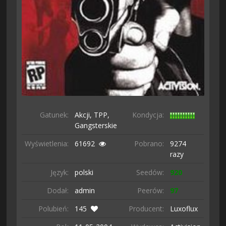
Gatunek:
Akcji,
TPP,
Kondycja:
Gangsterskie
Wyświetlenia:
61692
Pobrano:
9274
razy
Język:
polski
Seedów:
920
Dodał:
admin
Peerów:
97
Polubień:
145
Producent:
Luxoflux