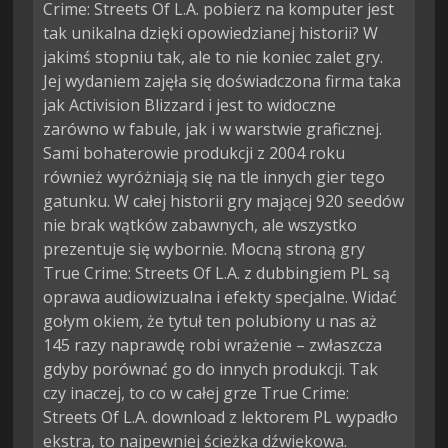
Crime: Streets Of L.A. pobierz na komputer jest
tak unikalna dzięki opowiedzianej historii? W
jakimś stopniu tak, ale to nie koniec zalet gry.
Jej wydaniem zajęła się doświadczona firma taka
jak Activision Blizzard i jest to widoczne
zarówno w fabule, jak i w warstwie graficznej.
Sami bohaterowie produkcji z 2004 roku
również wyróżniają się na tle innych gier tego
gatunku. W całej historii gry mającej 920 seedów
nie brak wątków zabawnych, ale wszystko
prezentuje się wybornie. Mocną stroną gry
True Crime: Streets Of L.A. z dubbingiem PL są
oprawa audiowizualna i efekty specjalne. Widać
gołym okiem, że tytuł ten polubiony u nas aż
145 razy naprawdę robi wrażenie – zwłaszcza
gdyby porównać go do innych produkcji. Tak
czy inaczej, to co w całej grze True Crime:
Streets Of L.A. download z lektorem PL wypadło
ekstra, to najpewniej ścieżka dźwiękowa.