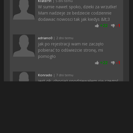
Krater91
| 5 dni temu
W sumie nawet spoko, dzieki za wrzutke!
Mam nadzieje ze bedziecie codziennie
dodawac nowosci tak jak kiedys &lt;3
+
22
-
1
adriano0
| 2 dni temu
jak po rejestracji wam nie zaczęło
pobierać to odświeżcie stronę, mi
pomogło
+
22
-
1
Konrado
| 7 dni temu
jest ok, chociaż spodziewałem się czegoś
więcej, ale i tak daje 8/10
+
21
-
1
Maitu8
| 7 dni temu
już się bałem że nigdzie tego nie znajde, a
szukałem chyba z godzine... ale polecam,
warto zagrać, szybko mi sie pobralo.
Polecam!!!