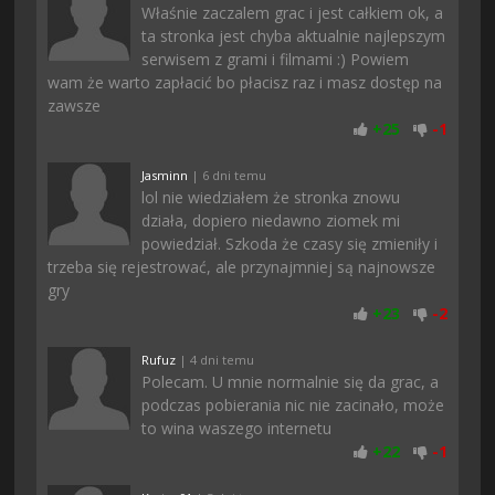
Właśnie zaczalem grac i jest całkiem ok, a
ta stronka jest chyba aktualnie najlepszym
serwisem z grami i filmami :) Powiem
wam że warto zapłacić bo płacisz raz i masz dostęp na
zawsze
+
25
-
1
Jasminn
| 6 dni temu
lol nie wiedziałem że stronka znowu
działa, dopiero niedawno ziomek mi
powiedział. Szkoda że czasy się zmieniły i
trzeba się rejestrować, ale przynajmniej są najnowsze
gry
+
23
-
2
Rufuz
| 4 dni temu
Polecam. U mnie normalnie się da grac, a
podczas pobierania nic nie zacinało, może
to wina waszego internetu
+
22
-
1