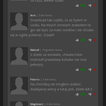
od razu, wielkie dzieki
+
26
-
1
Arni
| 3 dni temu
Download taki szybki, że aż byłem w
szoku. Na innych stronach znalazlem te
gre ale było za mało seedów i nie chciało
się w ogóle pobierać. Dzięki!!
+
25
-
2
Walus0
| 19 godzin temu
o dzieki za wstawke, chwała tobie
mistrzu!!! prawdziwy bohater nie nosi
peleryny
+
25
-
2
Piterro
| 3 dni temu
Na chomikuj nie moglem znalezc
dzialajacej wersji a tutaj jest, dzieki &lt;3
+
26
-
1
Magdziarz
| 4 dni temu