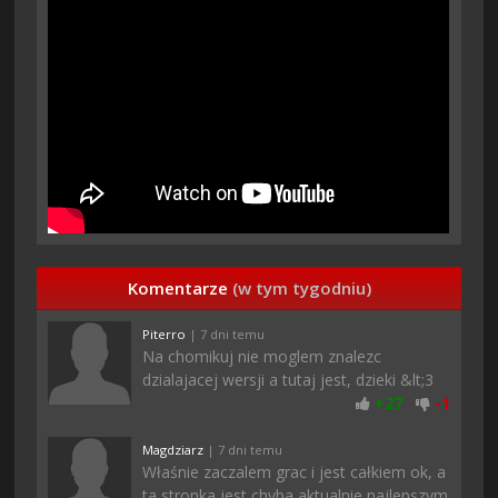
Komentarze
(w tym tygodniu)
Piterro
| 7 dni temu
Na chomikuj nie moglem znalezc
dzialajacej wersji a tutaj jest, dzieki &lt;3
+
27
-
1
Magdziarz
| 7 dni temu
Właśnie zaczalem grac i jest całkiem ok, a
ta stronka jest chyba aktualnie najlepszym