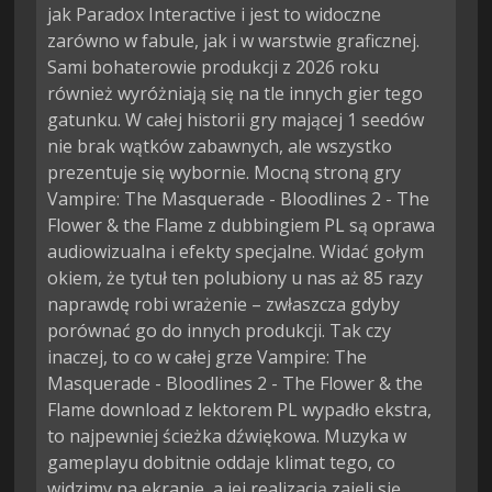
jak Paradox Interactive i jest to widoczne
zarówno w fabule, jak i w warstwie graficznej.
Sami bohaterowie produkcji z 2026 roku
również wyróżniają się na tle innych gier tego
gatunku. W całej historii gry mającej 1 seedów
nie brak wątków zabawnych, ale wszystko
prezentuje się wybornie. Mocną stroną gry
Vampire: The Masquerade - Bloodlines 2 - The
Flower & the Flame z dubbingiem PL są oprawa
audiowizualna i efekty specjalne. Widać gołym
okiem, że tytuł ten polubiony u nas aż 85 razy
naprawdę robi wrażenie – zwłaszcza gdyby
porównać go do innych produkcji. Tak czy
inaczej, to co w całej grze Vampire: The
Masquerade - Bloodlines 2 - The Flower & the
Flame download z lektorem PL wypadło ekstra,
to najpewniej ścieżka dźwiękowa. Muzyka w
gameplayu dobitnie oddaje klimat tego, co
widzimy na ekranie, a jej realizacją zajęli się