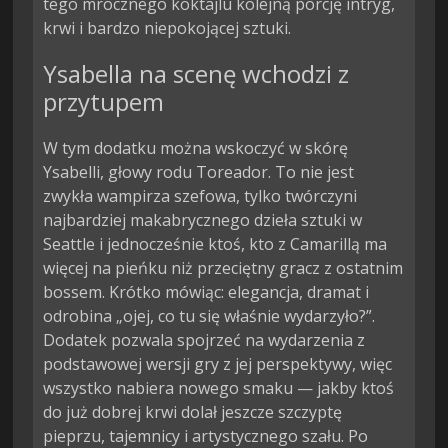
tego mrocznego koktajlu kolejną porcję intryg,
krwi i bardzo niepokojącej sztuki.
Ysabella na scenę wchodzi z
przytupem
W tym dodatku można wskoczyć w skórę
Ysabelli, głowy rodu Toreador. To nie jest
zwykła wampirza szefowa, tylko twórczyni
najbardziej makabrycznego dzieła sztuki w
Seattle i jednocześnie ktoś, kto z Camarillą ma
więcej na pieńku niż przeciętny gracz z ostatnim
bossem. Krótko mówiąc: elegancja, dramat i
odrobina „ojej, co tu się właśnie wydarzyło?”.
Dodatek pozwala spojrzeć na wydarzenia z
podstawowej wersji gry z jej perspektywy, więc
wszystko nabiera nowego smaku — jakby ktoś
do już dobrej krwi dolał jeszcze szczyptę
pieprzu, tajemnicy i artystycznego szału. Po