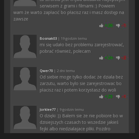
serwisem z grami i filmami :) Powiem
wam że warto zapłacić bo płacisz raz i masz dostęp na
zawsze
+
26
-
1
Bosniak03
| 19 godzin temu
mi się udało bez problemu zarejestrować,
pobrać również, polecam
+
24
-
2
Qwer70
| 2 dni temu
Od siebie moge tylko dodac że dziala bez
zarzutu, warto bylo sie zarejestrowac bo
płacisz raz i potem korzystasz do woli
+
23
-
1
Jorklee77
| 9 godzin temu
O dzięki :)) Balem sie ze nie pobiore bo w
dzisiejszych czasach to wszedzie jakieś
fejki albo niedzialajace pliki. Pozdro
+
22
-
2