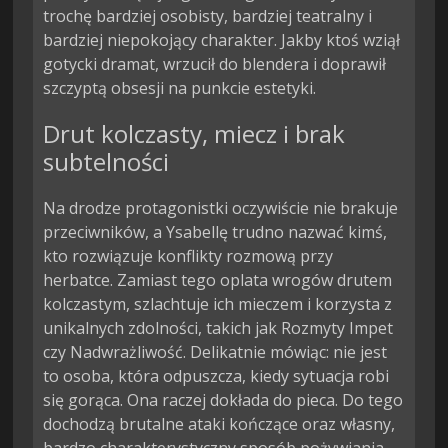
trochę bardziej osobisty, bardziej teatralny i
bardziej niepokojący charakter. Jakby ktoś wziął
gotycki dramat, wrzucił do blendera i doprawił
szczyptą obsesji na punkcie estetyki.
Drut kolczasty, miecz i brak
subtelności
Na drodze protagonistki oczywiście nie brakuje
przeciwników, a Ysabellę trudno nazwać kimś,
kto rozwiązuje konflikty rozmową przy
herbatce. Zamiast tego oplata wrogów drutem
kolczastym, szlachtuje ich mieczem i korzysta z
unikalnych zdolności, takich jak Rozmyty Impet
czy Nadwrażliwość. Delikatnie mówiąc: nie jest
to osoba, która odpuszcza, kiedy sytuacja robi
się gorąca. Ona raczej dokłada do pieca. Do tego
dochodzą brutalne ataki kończące oraz własny,