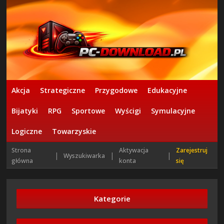
Akcja
Strategiczne
Przygodowe
Edukacyjne
Bijatyki
RPG
Sportowe
Wyścigi
Symulacyjne
Logiczne
Towarzyskie
Strona
Aktywacja
Zarejestruj
|
|
|
Wyszukiwarka
główna
konta
się
Kategorie