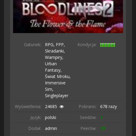
Gatunek:
RPG,
FPP,
Kondycja:
Skradanki,
Wampiry,
Urban
Fantasy,
Świat Mroku,
Immersive
Sim,
Singleplayer
Wyświetlenia:
24685
Pobrano:
678 razy
Język:
polski
Seedów:
1
Dodał:
admin
Peerów:
29