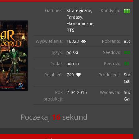
Gatunek:
Strategiczne,
Kondycja:
Fantasy,
Ekonomiczne,
RTS
Wyświetlenia:
16323
Pobrano:
8505 r
Język:
polski
Seedów:
920
Dodał:
admin
Peerów:
38
Polubień:
740
Producent:
Subter
Games
Rok
2-04-
2015
Wydawca:
Subter
produkcji:
Games
Poczekaj
15
sekund