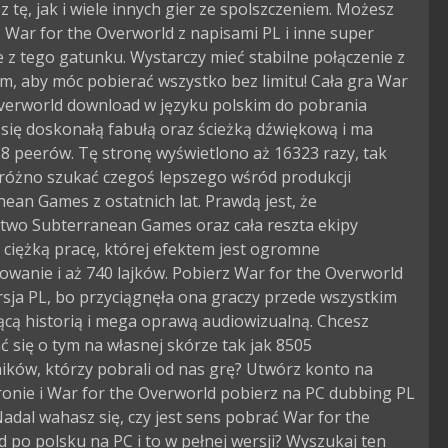
 tę, jak i wiele innych gier ze spolszczeniem. Możesz
War for the Overworld z napisami PL i inne super
 z tego gatunku. Wystarczy mieć stabilne połączenie z
m, aby móc pobierać wszystko bez limitu! Cała gra War
Overworld download w języku polskim do pobrania
się doskonałą fabułą oraz ścieżką dźwiękową i ma
8 peerów. Tę stronę wyświetlono aż 16323 razy, tak
próżno szukać czegoś lepszego wśród produkcji
ean Games z ostatnich lat. Prawdą jest, że
two Subterranean Games oraz cała reszta ekipy
ciężką pracę, której efektem jest ogromne
owanie i aż 740 lajków. Pobierz War for the Overworld
sja PL, bo przyciągnęła ona graczy przede wszystkim
ącą historią i mega oprawą audiowizualną. Chcesz
 się o tym na własnej skórze tak jak 8505
ików, którzy pobrali od nas grę? Utwórz konto na
ronie i War for the Overworld pobierz na PC dubbing PL
 Nadal wahasz się, czy jest sens pobrać War for the
 po polsku na PC i to w pełnej wersji? Wyszukaj ten