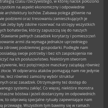
strategią czasu rzeczywistego, w której nacisk położono 
szystkim na aspekt ekonomiczny i odpowiednie 
ie architektury lochów. Zabawa polega głównie na 
ie podziemi oraz tresowaniu zamieszkujących je 
tak żeby były zdolne rozerwać na strzępy wszystkich 
ych bohaterów, którzy zapuszczą się do naszych 
 Stawianie pełnych zasadzek korytarzy i pomieszczeń 
bowanie armii zła wymaga jednakże uprzedniego 
ia zdrowej podziemnej gospodarki. Podległe nam 
osiadają swoje potrzeby i bez ich zaspokojenia nie 
iczyć na ich posłuszeństwo. Niektórym stworom 
yżywienie, lecz potężniejsze maszkary zażądają również 
 złocie. W odpieraniu ataków pomagają nam nie jedynie 
ie, lecz również zamożny wybór struktur 
nych oraz zasadzek. Otrzymujemy też dostęp do 
anego systemu zaklęć. Co więcej, niektóre monstra 
traszne bóstwa i jeżeli dostarczymy im odpowiednich 
w, to odprawią specjalne rytuały zapewniające nam 
ą przewagę. Wszystkim tym bawimy się w ramach 