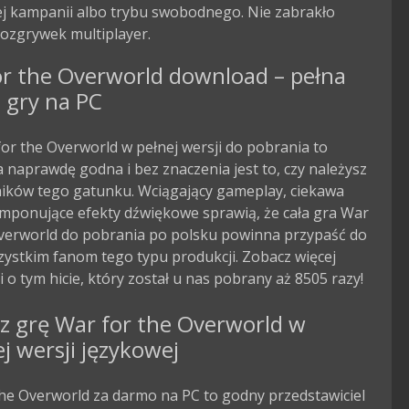
ej kampanii albo trybu swobodnego. Nie zabrakło 
ozgrywek multiplayer.
or the Overworld download – pełna
 gry na PC
or the Overworld w pełnej wersji do pobrania to
 naprawdę godna i bez znaczenia jest to, czy należysz
ników tego gatunku. Wciągający gameplay, ciekawa
 imponujące efekty dźwiękowe sprawią, że cała gra War
Overworld do pobrania po polsku powinna przypaść do
ystkim fanom tego typu produkcji. Zobacz więcej
i o tym hicie, który został u nas pobrany aż 8505 razy!
z grę War for the Overworld w
ej wersji językowej
he Overworld za darmo na PC to godny przedstawiciel