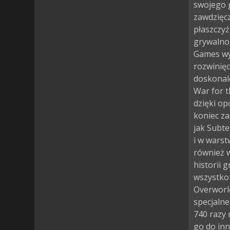
swojego g
zawdzięcz
płaszczyź
grywalnoś
Games wy
rozwinięc
doskonale
War for t
dzięki op
koniec za
jak Subte
i w warst
również w
historii 
wszystko 
Overworl
specjalne
740 razy
go do inn