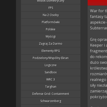
Widok Izometryczny
FPS
War for 
Na 2 Osoby
fantasy t
aspekcie 
Platformówki
Subterra
Polskie
Wyścigi
Grę opra
Zagraj Za Darmo
Keeper i
fragmentó
Elementy RPG
do rekons
Podzielony/wspólny Ekran
dużo swo
Logiczne
królestw
Sandbox
rozmiarów
realnego 
WRC 3
siły niez
Targhan
zamierzaj
Defense Grid: Containment
pokrzyżo
Schwarzenberg