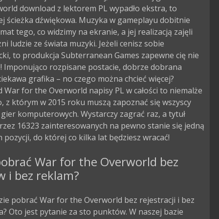
world download z lektorem PL wypadło ekstra, to
ej ścieżka dźwiękowa. Muzyka w gameplayu dobitnie
mat tego, co widzimy na ekranie, a jej realizacją zajęli
ni ludzie ze świata muzyki. Jeżeli cenisz sobie
cki, to produkcja Subterranean Games zapewne cię nie
e! Imponująco rozpisane postacie, dobrze dobrana
iekawa grafika – no czego można chcieć więcej?
War for the Overworld napisy PL w całości to niemalże
o, z którym w 2015 roku muszą zapoznać się wszyscy
 gier komputerowych. Wystarczy zagrać raz, a tytuł
przez 16323 zainteresowanych na pewno stanie się jedną
 pozycji, do której co kilka lat będziesz wracać!
obrać War for the Overworld bez
w i bez reklam?
zie pobrać War for the Overworld bez rejestracji i bez
? Oto jest pytanie za sto punktów. W naszej bazie