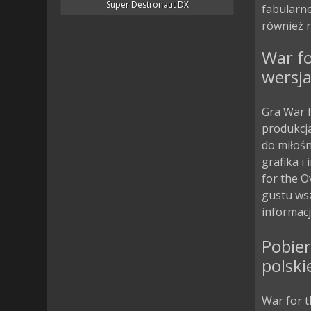
Super Destronaut DX
fabularn
również r
War f
wersja
Gra War f
produkcja
do miłoś
grafika i
for the 
gustu wsz
informacj
Pobier
polski
War for t