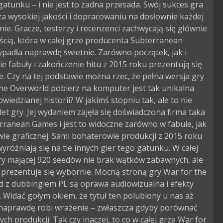
atunku – i nie jest to żadna przesada. Swój sukces gra
a wysokiej jakości i dopracowaniu na dosłownie każdej
nie. Gracze, testerzy i recenzenci zachwycają się głównie
cią, która w całej grze producenta Subterranean
padła naprawdę świetnie. Zarówno początek, jak i
ie fabuły i zakończenie hitu z 2015 roku prezentują się
. Czy na tej podstawie można rzec, że pełna wersja gry
he Overworld pobierz na komputer jest tak unikalna
owiedzianej historii? W jakimś stopniu tak, ale to nie
let gry. Jej wydaniem zajęła się doświadczona firma taka
rranean Games i jest to widoczne zarówno w fabule, jak
wie graficznej. Sami bohaterowie produkcji z 2015 roku
yróżniają się na tle innych gier tego gatunku. W całej
gry mającej 920 seedów nie brak wątków zabawnych, ale
prezentuje się wybornie. Mocną stroną gry War for the
d z dubbingiem PL są oprawa audiowizualna i efekty
. Widać gołym okiem, że tytuł ten polubiony u nas aż
 naprawdę robi wrażenie – zwłaszcza gdyby porównać
ych produkcji. Tak czy inaczej, to co w całej grze War for