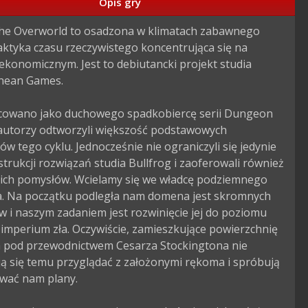
Opis gry
the Overworld to osadzona w klimatach zabawnego 
aktyka czasu rzeczywistego koncentrująca się na 
ekonomicznym. Jest to debiutancki projekt studia 
nean Games.

cowano jako duchowego spadkobiercę serii Dungeon 
 autorzy odtworzyli większość podstawowych 
w tego cyklu. Jednocześnie nie ograniczyli się jedynie 
trukcji rozwiązań studia Bullfrog i zaoferowali również 
ich pomysłów. Wcielamy się we władcę podziemnego 
a. Na początku podległa nam domena jest skromnych 
 i naszym zadaniem jest rozwinięcie jej do poziomu 
imperium zła. Oczywiście, zamieszkujące powierzchnię 
ła pod przewodnictwem Cesarza Stockingtona nie 
ą się temu przyglądać z założonymi rękoma i spróbują 
wać nam plany.
