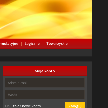
ymulacyjne
|
Logiczne
|
Towarzyskie
Moje konto
lub...
załóż nowe konto
Zaloguj