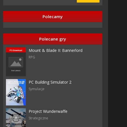
Polecamy
azy
Polecane gry
Mount & Blade II: Bannerlord
RPG
ranean
PC Building Simulator 2
ranean
Symulacje
Project Wunderwaffe
Strategiczne