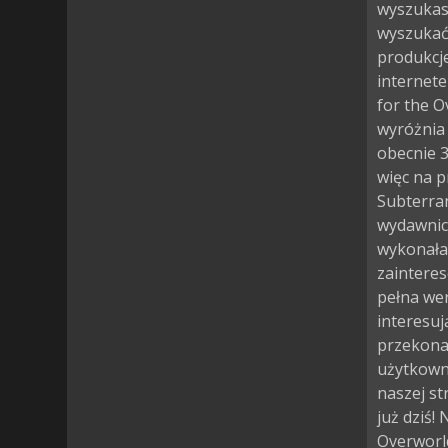
wyszukasz
wyszukać 
produkcje
internete
for the 
wyróżnia 
obecnie 3
więc na 
Subterran
wydawnic
wykonała 
zainteres
pełna wer
interesuj
przekonać
użytkown
naszej st
już dziś!
Overworld