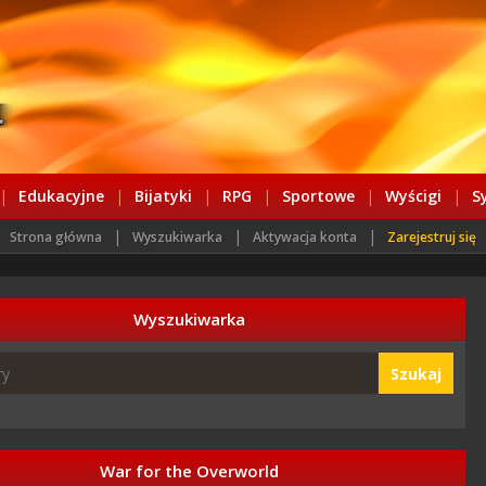
|
Edukacyjne
|
Bijatyki
|
RPG
|
Sportowe
|
Wyścigi
|
S
|
|
|
Strona główna
Wyszukiwarka
Aktywacja konta
Zarejestruj się
Wyszukiwarka
Szukaj
War for the Overworld