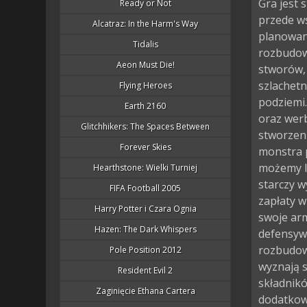
Gra jest 
Ready or Not
przede w
Alcatraz: In the Harm's Way
planowan
Tidalis
rozbudow
Aeon Must Die!
stworów, 
szlachetn
Flying Heroes
podziemi.
Earth 2160
oraz wer
Glitchhikers: The Spaces Between
stworzen
Forever Skies
monstra p
możemy l
Hearthstone: Wielki Turniej
starczy w
FIFA Football 2005
zapłaty w
Harry Potter i Czara Ognia
swoje arm
Hazen: The Dark Whispers
defensyw
rozbudow
Pole Position 2012
wyznają s
Resident Evil 2
składnikó
Zaginięcie Ethana Cartera
dodatkow