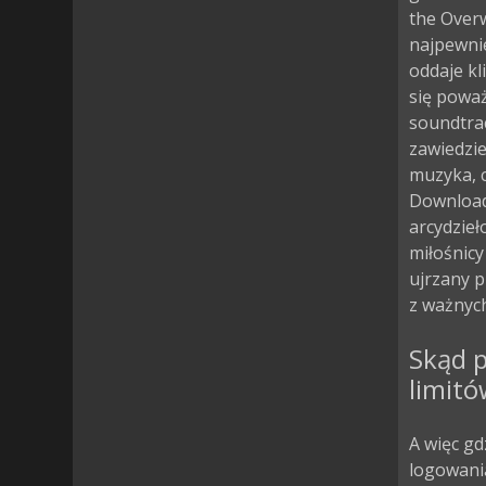
the Over
najpewni
oddaje kli
się poważ
soundtra
zawiedzi
muzyka, c
Download 
arcydzieł
miłośnicy
ujrzany 
z ważnych
Skąd p
limitó
A więc gd
logowania