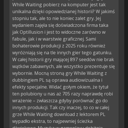
While Waiting pobierz na komputer jest tak
unikalna dzięki opowiedzianej historii? W jakimś
stopniu tak, ale to nie koniec zalet gry. Jej
wydaniem zajęła się doświadczona firma taka
jak Optillusion i jest to widoczne zarówno w
fabule, jak i w warstwie graficznej. Sami
bohaterowie produkcji z 2025 roku również
wyróżniają się na tle innych gier tego gatunku.
W całej historii gry mającej 897 seedów nie brak
wątków zabawnych, ale wszystko prezentuje się
wybornie. Mocną stroną gry While Waiting z
dubbingiem PL są oprawa audiowizualna i
efekty specjalne. Widać gołym okiem, że tytuł
ten polubiony u nas aż 705 razy naprawdę robi
wrażenie – zwłaszcza gdyby porównać go do
innych produkcji. Tak czy inaczej, to co w całej
grze While Waiting download z lektorem PL
wypadło ekstra, to najpewniej ścieżka