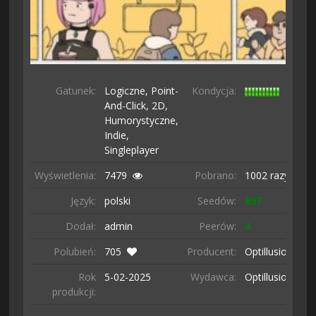
Gatunek:
Logiczne,
Point-
Kondycja:
And-Click,
2D,
Humorystyczne,
Indie,
Singleplayer
Wyświetlenia:
7479
Pobrano:
1002 razy
Język:
polski
Seedów:
897
Dodał:
admin
Peerów:
4
Polubień:
705
Producent:
Optillusion
Rok
5-02-
2025
Wydawca:
Optillusion
produkcji: