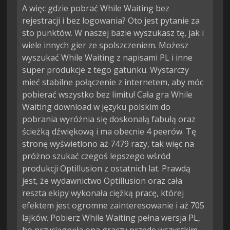
A więc gdzie pobrać While Waiting bez
rejestracji i bez logowania? Oto jest pytanie za
sto punktów. W naszej bazie wyszukasz tę, jak i
wiele innych gier ze spolszczeniem. Możesz
wyszukać While Waiting z napisami PL i inne
super produkcje z tego gatunku. Wystarczy
mieć stabilne połączenie z internetem, aby móc
pobierać wszystko bez limitu! Cała gra While
Waiting download w języku polskim do
pobrania wyróżnia się doskonałą fabułą oraz
ścieżką dźwiękową i ma obecnie 4 peerów. Tę
stronę wyświetlono aż 7479 razy, tak więc na
próżno szukać czegoś lepszego wśród
produkcji Optillusion z ostatnich lat. Prawdą
jest, że wydawnictwo Optillusion oraz cała
reszta ekipy wykonała ciężką pracę, której
efektem jest ogromne zainteresowanie i aż 705
lajków. Pobierz While Waiting pełna wersja PL,