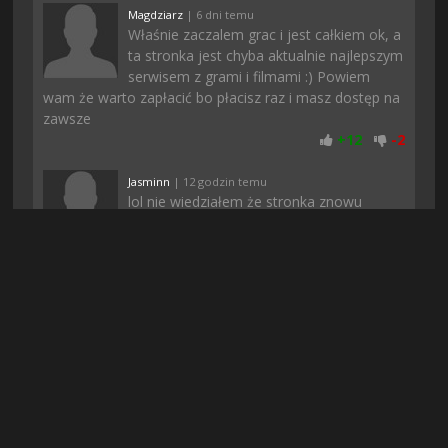
Magdziarz
| 6 dni temu
Właśnie zaczalem grac i jest całkiem ok, a
ta stronka jest chyba aktualnie najlepszym
serwisem z grami i filmami :) Powiem
wam że warto zapłacić bo płacisz raz i masz dostęp na
zawsze
+
12
-
2
Jasminn
| 12 godzin temu
lol nie wiedziałem że stronka znowu
działa, dopiero niedawno ziomek mi
powiedział. Szkoda że czasy się zmieniły i
trzeba się rejestrować, ale przynajmniej są najnowsze
gry
+
11
-
2
Konrado
| 19 godzin temu
jest ok, chociaż spodziewałem się czegoś
więcej, ale i tak daje 8/10
+
11
-
2