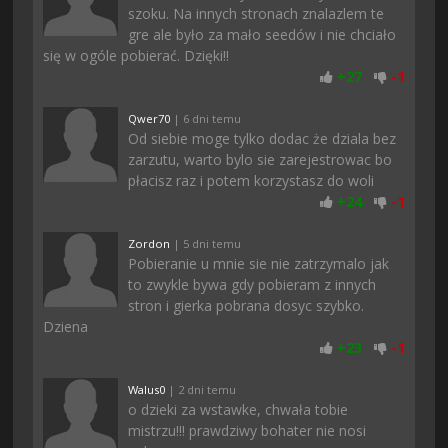
szoku. Na innych stronach znalazlem te
gre ale było za mało seedów i nie chciało
się w ogóle pobierać. Dzięki!!
+
27
-
1
Qwer70
| 6 dni temu
Od siebie moge tylko dodac że dziala bez
zarzutu, warto bylo sie zarejestrowac bo
płacisz raz i potem korzystasz do woli
+
24
-
1
Zordon
| 5 dni temu
Pobieranie u mnie sie nie zatrzymalo jak
to zwykle bywa gdy pobieram z innych
stron i gierka pobrana dosyc szybko.
Dziena
+
23
-
1
Walus0
| 2 dni temu
o dzieki za wstawke, chwała tobie
mistrzu!!! prawdziwy bohater nie nosi