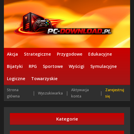
Akcja
Strategiczne
Przygodowe
Edukacyjne
Bijatyki
RPG
Sportowe
Wyścigi
Symulacyjne
Logiczne
Towarzyskie
Strona
Aktywacja
Zarejestruj
|
|
|
Wyszukiwarka
główna
konta
się
Kategorie