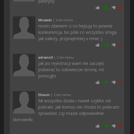
peleryny
+
20
-
1
Mosiadz
| 3 dni temu
moim zdaniem ci co hejtują to pewnie
konkurencja, bo póki co wszystko śmiga
jak należy, przynajmniej u mnie :)
+
19
-
1
adriano0
| 2 dni temu
jak po rejestracji wam nie zaczęło
pobierać to odświeżcie stronę, mi
pomogło
+
19
-
1
Elisium
| 2 dni temu
Mi wszystko dziala i nawet szybko sie
pobralo. Jak komus nie chodzi to polecam
sprawdzic czy macie odpowiednie
sterowniki
+
16
-
1