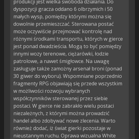
produkcji jest wielka swoboda działania. Do 
dyspozycji gracza oddano 6 olbrzymich i 50 
małych wysp, pomiędzy którymi można się 
dowolnie przemieszczać. Sterowana postać 
może oczywiście przejmować kontrolę nad 
różnymi środkami transportu, których w gierce 
jest ponad dwadzieścia. Mogą to być pomiędzy 
innymi wozy terenowe, ciężarówki, łodzie 
patrolowe, a nawet śmigłowce. Na uwagę 
zasługuje także zamożny arsenał broni (ponad 
30 giwer do wyboru). Wspomniane poprzednio 
fragmenty RPG objawiają się przede wszystkim 
w możliwości rozwoju wybranych 
współczynników sterowanej przez siebie 
postaci. W gierce nie zabrakło wielu postaci 
niezależnych, z którymi można prowadzić 
handel albo zdobywać nowe zlecenia. Warto 
również dodać, iż świat gierki pozostaje w 
nieustannym ruchu. Oprawa wizualna White 