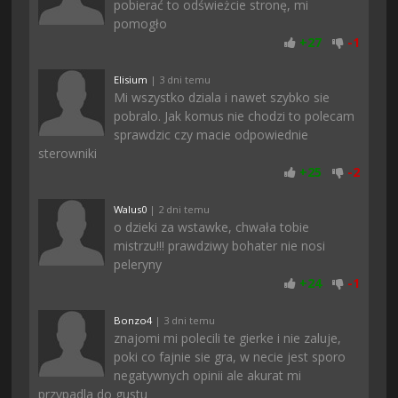
pobierać to odświeżcie stronę, mi
pomogło
+
27
-
1
Elisium
| 3 dni temu
Mi wszystko dziala i nawet szybko sie
pobralo. Jak komus nie chodzi to polecam
sprawdzic czy macie odpowiednie
sterowniki
+
25
-
2
Walus0
| 2 dni temu
o dzieki za wstawke, chwała tobie
mistrzu!!! prawdziwy bohater nie nosi
peleryny
+
24
-
1
Bonzo4
| 3 dni temu
znajomi mi polecili te gierke i nie zaluje,
poki co fajnie sie gra, w necie jest sporo
negatywnych opinii ale akurat mi
przypadla do gustu