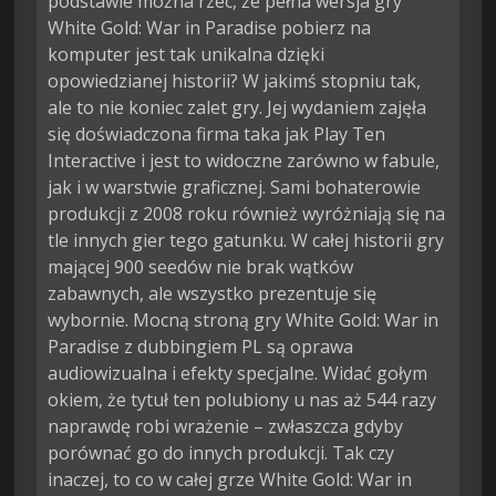
podstawie można rzec, że pełna wersja gry
White Gold: War in Paradise pobierz na
komputer jest tak unikalna dzięki
opowiedzianej historii? W jakimś stopniu tak,
ale to nie koniec zalet gry. Jej wydaniem zajęła
się doświadczona firma taka jak Play Ten
Interactive i jest to widoczne zarówno w fabule,
jak i w warstwie graficznej. Sami bohaterowie
produkcji z 2008 roku również wyróżniają się na
tle innych gier tego gatunku. W całej historii gry
mającej 900 seedów nie brak wątków
zabawnych, ale wszystko prezentuje się
wybornie. Mocną stroną gry White Gold: War in
Paradise z dubbingiem PL są oprawa
audiowizualna i efekty specjalne. Widać gołym
okiem, że tytuł ten polubiony u nas aż 544 razy
naprawdę robi wrażenie – zwłaszcza gdyby
porównać go do innych produkcji. Tak czy
inaczej, to co w całej grze White Gold: War in