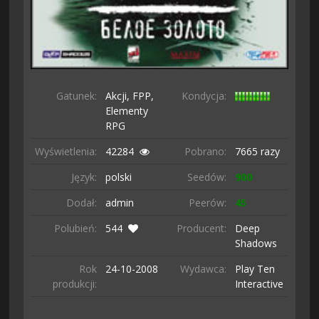
Gatunek:
Akcji,
FPP,
Kondycja:
Elementy
RPG
Wyświetlenia:
42284
Pobrano:
7665 razy
Język:
polski
Seedów:
900
Dodał:
admin
Peerów:
45
Polubień:
544
Producent:
Deep
Shadows
Rok
24-10-
2008
Wydawca:
Play Ten
produkcji:
Interactive