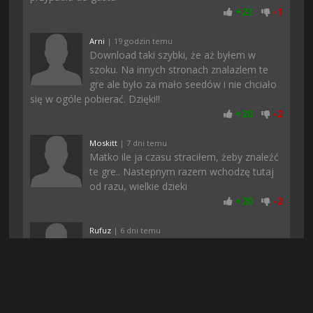
+
23
-
1
Arni
| 19 godzin temu
Download taki szybki, że aż byłem w
szoku. Na innych stronach znalazlem te
gre ale było za mało seedów i nie chciało
się w ogóle pobierać. Dzięki!!
+
20
-
2
Moskitt
| 7 dni temu
Matko ile ja czasu straciłem, żeby znaleźć
te gre.. Nastepnym razem wchodzę tutaj
od razu, wielkie dzieki
+
20
-
2
Rufuz
| 6 dni temu
Polecam. U mnie normalnie się da grac, a
podczas pobierania nic nie zacinało, może
to wina waszego internetu
+
19
-
2