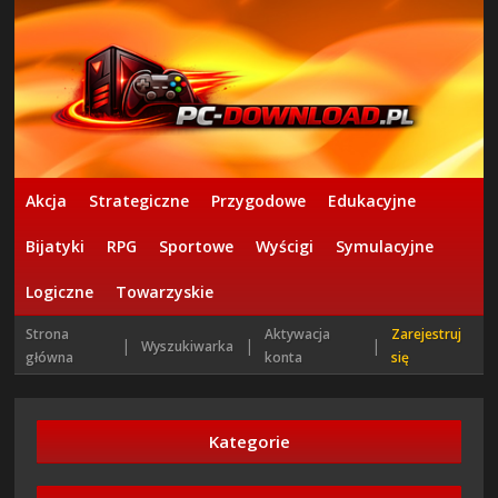
Akcja
Strategiczne
Przygodowe
Edukacyjne
Bijatyki
RPG
Sportowe
Wyścigi
Symulacyjne
Logiczne
Towarzyskie
Strona
Aktywacja
Zarejestruj
|
|
|
Wyszukiwarka
główna
konta
się
Kategorie