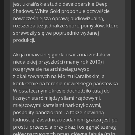
jest ukraińskie studio developerskie Deep 
Shadows. White Gold proponuje oczywiście 
nowocześniejszą oprawę audiowizualną, 
rozszerza też jednakże sporo pomysłów, które 
sprawdziły się we poprzednio wydanej 
produkcji.

Akcja omawianej gierki osadzona została w 
niedalekiej przyszłości (mamy rok 2010) i 
rozgrywa się na archipelagu wysp 
zlokalizowanych na Morzu Karaibskim, a 
konkretnie na terenie niewielkiego państewka. 
W ostatecznym okresie dochodziło tutaj do 
licznych starć między siłami rządowymi, 
miejscowymi kartelami narkotykowymi, 
pospolity bandziorami, a także niewinną 
ludnością. Zasadniczo zadaniem gracza jest po 
prostu przeżyć, a przy okazji osiągnąć szereg 
celów narzuconych przez główną fabułę (m.in. 