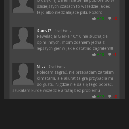
O dzięki :)) Balem sie ze nie pobiore bo w
dzisiejszych czasach to wszedzie jakieś
fejki albo niedzialajace pliki. Pozdro
+
19
-
2
Gizmo37
| 4 dni temu
Rewelacja! Gierka 10/10 nie słuchajcie
opinii innych, moim zdaniem jedna z
lepszych gier w jakie ostatnio zagrałem!!!
+
19
-
1
Milus
| 3 dni temu
Polecam zagrać, nie przepadam za takimi
klimatami, ale akurat ta gra przypadła mi
do gustu. Nigdzie nie da się tego pobrać,
szukałam kurde wszedzie a tutaj bez problemu
+
17
-
2
Piterro
| 2 dni temu
Na chomikuj nie moglem znalezc
dzialajacej wersji a tutaj jest, dzieki &lt;3
+
15
-
2