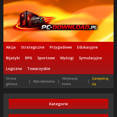
Akcja
Strategiczne
Przygodowe
Edukacyjne
Bijatyki
RPG
Sportowe
Wyścigi
Symulacyjne
Logiczne
Towarzyskie
Strona
Aktywacja
Zarejestruj
|
|
|
Wyszukiwarka
główna
konta
się
Kategorie