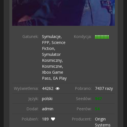
Gatunek:
Symulacje,
Kondycja:
FPP,
Science
Fiction,
Symulator
Kosmiczny,
Kosmiczne,
Xbox Game
Pass,
EA Play
Wyświetlenia:
44262
Pobrano:
7437 razy
Język:
polski
Seedów:
947
Dodał:
admin
Peerów:
54
Polubień:
189
Producent:
Origin
Systems