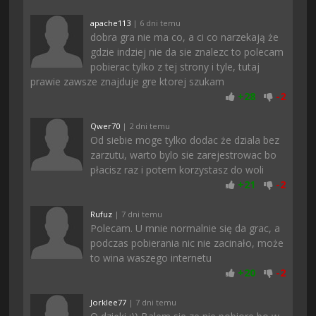
apache113
| 6 dni temu
dobra gra nie ma co, a ci co narzekają że
gdzie indziej nie da sie znalezc to polecam
pobierac tylko z tej strony i tyle, tutaj
prawie zawsze znajduje gre ktorej szukam
+
28
-
2
Qwer70
| 2 dni temu
Od siebie moge tylko dodac że dziala bez
zarzutu, warto bylo sie zarejestrowac bo
płacisz raz i potem korzystasz do woli
+
21
-
2
Rufuz
| 7 dni temu
Polecam. U mnie normalnie się da grac, a
podczas pobierania nic nie zacinało, może
to wina waszego internetu
+
20
-
2
Jorklee77
| 7 dni temu