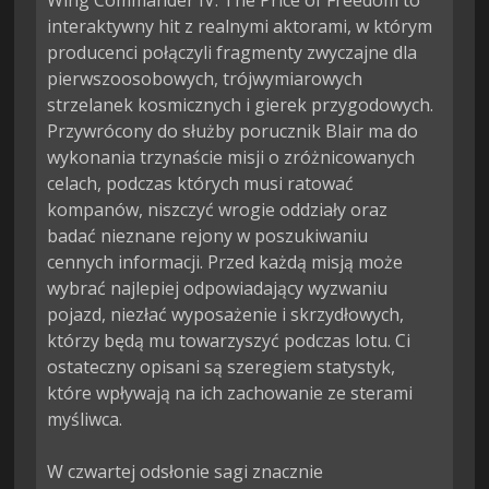
Wing Commander IV: The Price of Freedom to 
interaktywny hit z realnymi aktorami, w którym 
producenci połączyli fragmenty zwyczajne dla 
pierwszoosobowych, trójwymiarowych 
strzelanek kosmicznych i gierek przygodowych. 
Przywrócony do służby porucznik Blair ma do 
wykonania trzynaście misji o zróżnicowanych 
celach, podczas których musi ratować 
kompanów, niszczyć wrogie oddziały oraz 
badać nieznane rejony w poszukiwaniu 
cennych informacji. Przed każdą misją może 
wybrać najlepiej odpowiadający wyzwaniu 
pojazd, niezłać wyposażenie i skrzydłowych, 
którzy będą mu towarzyszyć podczas lotu. Ci 
ostateczny opisani są szeregiem statystyk, 
które wpływają na ich zachowanie ze sterami 
myśliwca.

W czwartej odsłonie sagi znacznie 