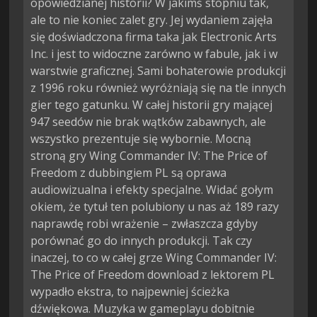
opowiedzianej historii? W jakimś stopniu tak,
ale to nie koniec zalet gry. Jej wydaniem zajęła
się doświadczona firma taka jak Electronic Arts
Inc. i jest to widoczne zarówno w fabule, jak i w
warstwie graficznej. Sami bohaterowie produkcji
z 1996 roku również wyróżniają się na tle innych
gier tego gatunku. W całej historii gry mającej
947 seedów nie brak wątków zabawnych, ale
wszystko prezentuje się wybornie. Mocną
stroną gry Wing Commander IV: The Price of
Freedom z dubbingiem PL są oprawa
audiowizualna i efekty specjalne. Widać gołym
okiem, że tytuł ten polubiony u nas aż 189 razy
naprawdę robi wrażenie – zwłaszcza gdyby
porównać go do innych produkcji. Tak czy
inaczej, to co w całej grze Wing Commander IV:
The Price of Freedom download z lektorem PL
wypadło ekstra, to najpewniej ścieżka
dźwiękowa. Muzyka w gameplayu dobitnie