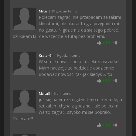
Milus
| 19 godzin temu
Polecam zagrać, nie przepadam za takimi
klimatami, ale akurat ta gra przypadła mi
do gustu. Nigdzie nie da się tego pobrać,
szukałam kurde wszedzie a tutaj bez problemu
+
19
-
1
Krater91
| 9 godzin temu
W sumie nawet spoko, dzieki za wrzutke!
Mam nadzieje ze bedziecie codziennie
dodawac nowosci tak jak kiedys &lt;3
+
19
-
1
Maitu8
| 6 dni temu
już się bałem że nigdzie tego nie znajde, a
szukałem chyba z godzine... ale polecam,
warto zagrać, szybko mi sie pobralo.
Polecam!!!
+
18
-
1