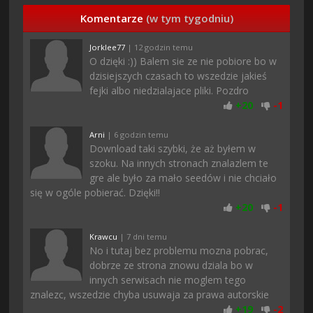
Komentarze
(w tym tygodniu)
Jorklee77
| 12 godzin temu
O dzięki :)) Balem sie ze nie pobiore bo w
dzisiejszych czasach to wszedzie jakieś
fejki albo niedzialajace pliki. Pozdro
+
20
-
1
Arni
| 6 godzin temu
Download taki szybki, że aż byłem w
szoku. Na innych stronach znalazlem te
gre ale było za mało seedów i nie chciało
się w ogóle pobierać. Dzięki!!
+
20
-
1
Krawcu
| 7 dni temu
No i tutaj bez problemu mozna pobrac,
dobrze ze strona znowu dziala bo w
innych serwisach nie moglem tego
znalezc, wszedzie chyba usuwaja za prawa autorskie
+
19
-
2