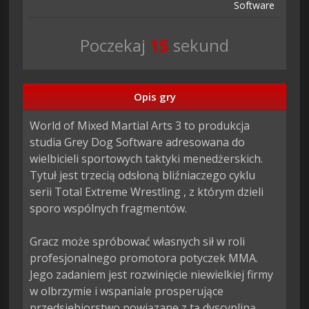
Software
Poczekaj
14
sekund
Opis gry
World of Mixed Martial Arts 3 to produkcja 
studia Grey Dog Software adresowana do 
wielbicieli sportowych taktyki menedżerskich. 
Tytuł jest trzecią odsłoną bliźniaczego cyklu 
serii Total Extreme Wrestling , z którym dzieli 
sporo wspólnych fragmentów.

Gracz może spróbować własnych sił w roli 
profesjonalnego promotora potyczek MMA. 
Jego zadaniem jest rozwinięcie niewielkiej firmy 
w olbrzymie i wspaniale prosperujące 
przedsiębiorstwo powiązane z tą dyscypliną 