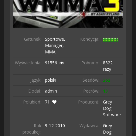
Gatunek:
Sportowe,
Kondycja:
Manager,
MMA
Wyświetlenia:
91556
Pobrano:
8322
razy
Język:
polski
Seedów:
262
Dodał:
admin
Peerów:
13
Polubień:
71
Producent:
Grey
Dog
Software
Rok
9-12-
2010
Wydawca:
Grey
produkcji:
Dog