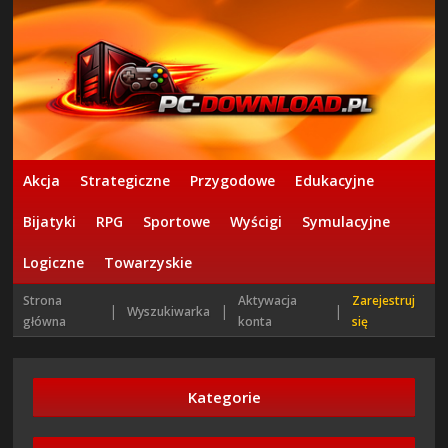
Akcja
Strategiczne
Przygodowe
Edukacyjne
Bijatyki
RPG
Sportowe
Wyścigi
Symulacyjne
Logiczne
Towarzyskie
Strona
Aktywacja
Zarejestruj
|
|
|
Wyszukiwarka
główna
konta
się
Kategorie