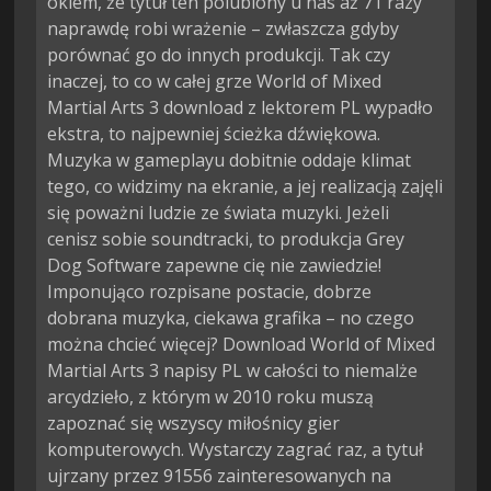
okiem, że tytuł ten polubiony u nas aż 71 razy
naprawdę robi wrażenie – zwłaszcza gdyby
porównać go do innych produkcji. Tak czy
inaczej, to co w całej grze World of Mixed
Martial Arts 3 download z lektorem PL wypadło
ekstra, to najpewniej ścieżka dźwiękowa.
Muzyka w gameplayu dobitnie oddaje klimat
tego, co widzimy na ekranie, a jej realizacją zajęli
się poważni ludzie ze świata muzyki. Jeżeli
cenisz sobie soundtracki, to produkcja Grey
Dog Software zapewne cię nie zawiedzie!
Imponująco rozpisane postacie, dobrze
dobrana muzyka, ciekawa grafika – no czego
można chcieć więcej? Download World of Mixed
Martial Arts 3 napisy PL w całości to niemalże
arcydzieło, z którym w 2010 roku muszą
zapoznać się wszyscy miłośnicy gier
komputerowych. Wystarczy zagrać raz, a tytuł
ujrzany przez 91556 zainteresowanych na