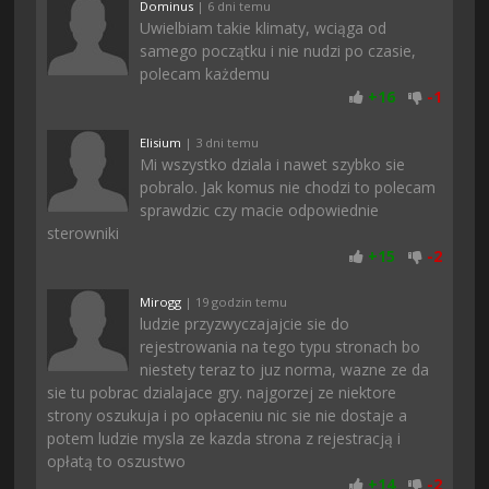
Dominus
| 6 dni temu
Uwielbiam takie klimaty, wciąga od
samego początku i nie nudzi po czasie,
polecam każdemu
+
16
-
1
Elisium
| 3 dni temu
Mi wszystko dziala i nawet szybko sie
pobralo. Jak komus nie chodzi to polecam
sprawdzic czy macie odpowiednie
sterowniki
+
15
-
2
Mirogg
| 19 godzin temu
ludzie przyzwyczajajcie sie do
rejestrowania na tego typu stronach bo
niestety teraz to juz norma, wazne ze da
sie tu pobrac dzialajace gry. najgorzej ze niektore
strony oszukuja i po opłaceniu nic sie nie dostaje a
potem ludzie mysla ze kazda strona z rejestracją i
opłatą to oszustwo
+
14
-
2