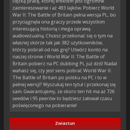
ciężką pracę, której efektem jest ogromne
zainteresowanie i aż 493 lajków. Pobierz World
War II: The Battle of Britain pełna wersja PL, bo
przyciągnęła ona graczy przede wszystkim
interesującą historią i mega oprawą
audiowizualną. Chcesz przekonać się o tym na
własnej skórze tak jak 382 użytkowników,
którzy pobrali od nas grę? Utwórz konto na
naszej stronie i World War II: The Battle of
Britain pobierz na PC dubbing PL już dziś! Nadal
wahasz się, czy jest sens pobrać World War II:
The Battle of Britain po polsku na PC i to w
pełnej wersji? Wyszukaj ten tytuł i przekonaj się
sam. Gwarantujemy, że skoro ten hit ma aż 726
seedów i 95 peerów to będziesz żałował czasu
poświęconego na pobieranie!
Zwiastun