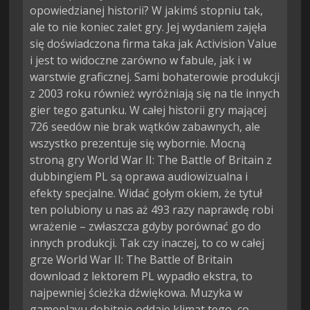
opowiedzianej historii? W jakimś stopniu tak,
ale to nie koniec zalet gry. Jej wydaniem zajęła
się doświadczona firma taka jak Activision Value
i jest to widoczne zarówno w fabule, jak i w
warstwie graficznej. Sami bohaterowie produkcji
z 2003 roku również wyróżniają się na tle innych
gier tego gatunku. W całej historii gry mającej
726 seedów nie brak wątków zabawnych, ale
wszystko prezentuje się wybornie. Mocną
stroną gry World War II: The Battle of Britain z
dubbingiem PL są oprawa audiowizualna i
efekty specjalne. Widać gołym okiem, że tytuł
ten polubiony u nas aż 493 razy naprawdę robi
wrażenie – zwłaszcza gdyby porównać go do
innych produkcji. Tak czy inaczej, to co w całej
grze World War II: The Battle of Britain
download z lektorem PL wypadło ekstra, to
najpewniej ścieżka dźwiękowa. Muzyka w
gameplayu dobitnie oddaje klimat tego, co