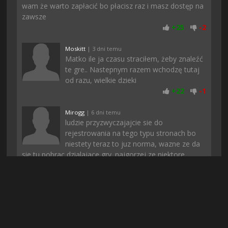
wam że warto zapłacić bo płacisz raz i masz dostęp na
zawsze
+
25
-
2
Moskitt
| 3 dni temu
Matko ile ja czasu straciłem, żeby znaleźć
te gre.. Nastepnym razem wchodzę tutaj
od razu, wielkie dzieki
+
22
-
1
Mirogg
| 6 dni temu
ludzie przyzwyczajajcie sie do
rejestrowania na tego typu stronach bo
niestety teraz to juz norma, wazne ze da
sie tu pobrac dzialajace gry. najgorzej ze niektore
strony oszukuja i po opłaceniu nic sie nie dostaje a
potem ludzie mysla ze kazda strona z rejestracją i
opłatą to oszustwo
+
22
-
1
Gizmo37
| 7 dni temu