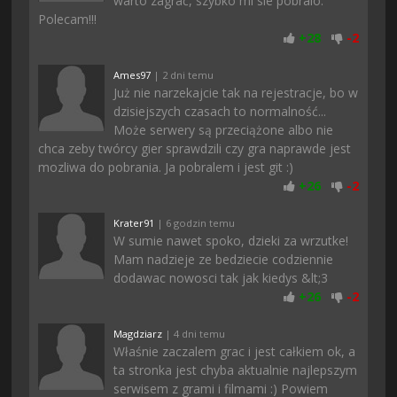
warto zagrać, szybko mi sie pobralo.
Polecam!!!
+
28
-
2
Ames97
| 2 dni temu
Już nie narzekajcie tak na rejestracje, bo w
dzisiejszych czasach to normalność...
Może serwery są przeciążone albo nie
chca zeby twórcy gier sprawdzili czy gra naprawde jest
mozliwa do pobrania. Ja pobralem i jest git :)
+
26
-
2
Krater91
| 6 godzin temu
W sumie nawet spoko, dzieki za wrzutke!
Mam nadzieje ze bedziecie codziennie
dodawac nowosci tak jak kiedys &lt;3
+
26
-
2
Magdziarz
| 4 dni temu
Właśnie zaczalem grac i jest całkiem ok, a
ta stronka jest chyba aktualnie najlepszym
serwisem z grami i filmami :) Powiem