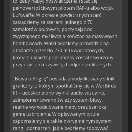
to, żeby nabyć doświadczenia i stać się 
pełnowartościowym pilotem RAF-u albo wojsk 
Luftwaffe. W okresie powietrznych starć 
zasiądziemy za sterami jednego z 70 
samolotów bojowych, poczynając od 
zwyczajnego myśliwca a kończąc na masywnych 
bombowcach. Walki będziemy prowadzić na 
obszarze przeszło 270 mil kwadratowych, 
których układ topograficzny został stworzony 
przy użyciu rzeczywistych zdjęć satelitarnych.

„Bitwa o Anglię” posiada zmodyfikowany silnik 
graficzny, z którym spotkaliśmy się w WarBirds 
III – udoskonalono wyniki audio-wizualne, 
zaimplementowano świeży system bitwy, 
realnie wymodelowane mapy oraz szeroką 
gamę uzbrojenia. W opisywanym tytule 
zapoznajemy się także z oryginalnym system 
rang i odznaczeń, jakie będziemy zdobywać 