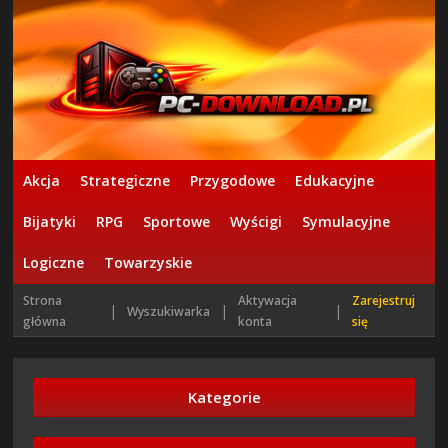
Akcja
Strategiczne
Przygodowe
Edukacyjne
Bijatyki
RPG
Sportowe
Wyścigi
Symulacyjne
Logiczne
Towarzyskie
Strona
Aktywacja
Zarejestruj
|
|
|
Wyszukiwarka
główna
konta
się
Kategorie