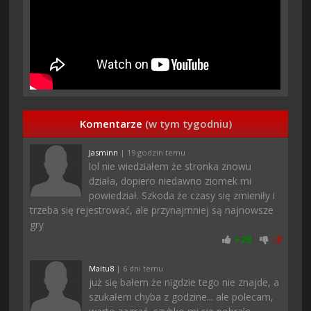
Komentarze
(w tym tygodniu)
Jasminn
| 19 godzin temu
lol nie wiedziałem że stronka znowu
działa, dopiero niedawno ziomek mi
powiedział. Szkoda że czasy się zmieniły i
trzeba się rejestrować, ale przynajmniej są najnowsze
gry
+
28
-
2
Maitu8
| 6 dni temu
już się bałem że nigdzie tego nie znajde, a
szukałem chyba z godzine... ale polecam,