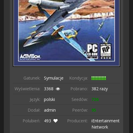
Gatunek:
Symulacje
Kondycja:
Wyświetlenia:
3368
Pobrano:
382 razy
Język:
polski
Seedów:
726
Dodał:
admin
Peerów:
95
Polubień:
493
Producent:
iEntertainment
Network