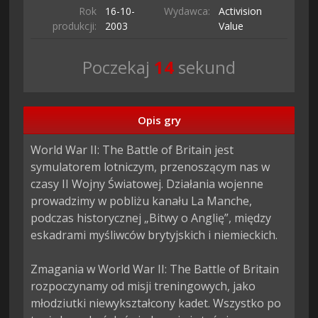
Rok
16-10-
Wydawca:
Activision
produkcji:
2003
Value
Poczekaj
13
sekund
Opis gry
World War II: The Battle of Britain jest 
symulatorem lotniczym, przenoszącym nas w 
czasy II Wojny Światowej. Działania wojenne 
prowadzimy w pobliżu kanału La Manche, 
podczas historycznej „Bitwy o Anglię”, między 
eskadrami myśliwców brytyjskich i niemieckich.

Zmagania w World War II: The Battle of Britain 
rozpoczynamy od misji treningowych, jako 
młodziutki niewykształcony kadet. Wszystko po 