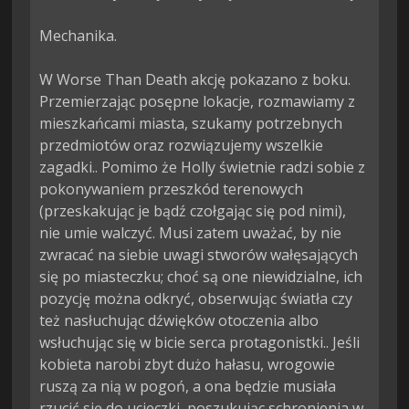
Mechanika.

W Worse Than Death akcję pokazano z boku. 
Przemierzając posępne lokacje, rozmawiamy z 
mieszkańcami miasta, szukamy potrzebnych 
przedmiotów oraz rozwiązujemy wszelkie 
zagadki.. Pomimo że Holly świetnie radzi sobie z 
pokonywaniem przeszkód terenowych 
(przeskakując je bądź czołgając się pod nimi), 
nie umie walczyć. Musi zatem uważać, by nie 
zwracać na siebie uwagi stworów wałęsających 
się po miasteczku; choć są one niewidzialne, ich 
pozycję można odkryć, obserwując światła czy 
też nasłuchując dźwięków otoczenia albo 
wsłuchując się w bicie serca protagonistki.. Jeśli 
kobieta narobi zbyt dużo hałasu, wrogowie 
ruszą za nią w pogoń, a ona będzie musiała 
rzucić się do ucieczki, poszukując schronienia w 