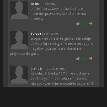
Walus0
| 2 dni temu
o dzieki za wstawke, chwała tobie
mistrzu!!! prawdziwy bohater nie nosi
peleryny
+
22
-
1
Bonzo4
| 3 dni temu
znajomi mi polecili te gierke i nie zaluje,
poki co fajnie sie gra, w necie jest sporo
negatywnych opinii ale akurat mi
przypadla do gustu
+
22
-
1
Gizmo37
| 12 godzin temu
Rewelacja! Gierka 10/10 nie słuchajcie
opinii innych, moim zdaniem jedna z
lepszych gier w jakie ostatnio zagrałem!!!
+
19
-
2
Bosniak03
| 2 dni temu
mi się udało bez problemu zarejestrować,