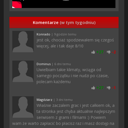
Komentarze
(w tym tygodniu)
Konrado
| 9 godzin temu
jest ok, chociaż spodziewałem się czegoś
więcej, ale i tak daje 8/10
+
27
-
2
Dominus
| 6 dni temu
Uwielbiam takie klimaty, wciąga od
samego początku i nie nudzi po czasie,
polecam każdemu
+
27
-
1
Magdziarz
| 3 dni temu
Właśnie zaczalem grac i jest całkiem ok, a
ta stronka jest chyba aktualnie najlepszym
serwisem z grami i filmami :) Powiem
wam że warto zapłacić bo płacisz raz i masz dostęp na