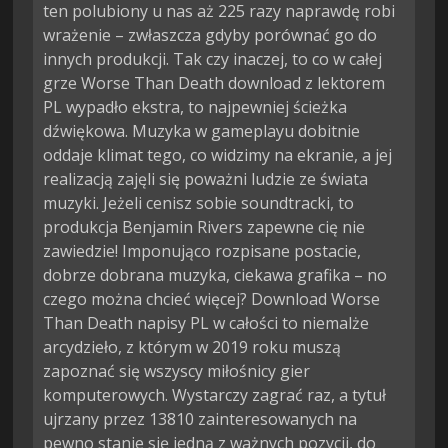
ten polubiony u nas aż 225 razy naprawdę robi
wrażenie – zwłaszcza gdyby porównać go do
innych produkcji. Tak czy inaczej, to co w całej
grze Worse Than Death download z lektorem
PL wypadło ekstra, to najpewniej ścieżka
dźwiękowa. Muzyka w gameplayu dobitnie
oddaje klimat tego, co widzimy na ekranie, a jej
realizacją zajęli się poważni ludzie ze świata
muzyki. Jeżeli cenisz sobie soundtracki, to
produkcja Benjamin Rivers zapewne cię nie
zawiedzie! Imponująco rozpisane postacie,
dobrze dobrana muzyka, ciekawa grafika – no
czego można chcieć więcej? Download Worse
Than Death napisy PL w całości to niemalże
arcydzieło, z którym w 2019 roku muszą
zapoznać się wszyscy miłośnicy gier
komputerowych. Wystarczy zagrać raz, a tytuł
ujrzany przez 13810 zainteresowanych na
pewno stanie się jedną z ważnych pozycji, do