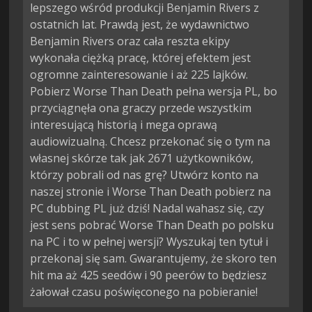
lepszego wśród produkcji Benjamin Rivers z
ostatnich lat. Prawdą jest, że wydawnictwo
Benjamin Rivers oraz cała reszta ekipy
wykonała ciężką pracę, której efektem jest
ogromne zainteresowanie i aż 225 lajków.
Pobierz Worse Than Death pełna wersja PL, bo
przyciągnęła ona graczy przede wszystkim
interesującą historią i mega oprawą
audiowizualną. Chcesz przekonać się o tym na
własnej skórze tak jak 2671 użytkowników,
którzy pobrali od nas grę? Utwórz konto na
naszej stronie i Worse Than Death pobierz na
PC dubbing PL już dziś! Nadal wahasz się, czy
jest sens pobrać Worse Than Death po polsku
na PC i to w pełnej wersji? Wyszukaj ten tytuł i
przekonaj się sam. Gwarantujemy, że skoro ten
hit ma aż 425 seedów i 90 peerów to będziesz
żałował czasu poświęconego na pobieranie!