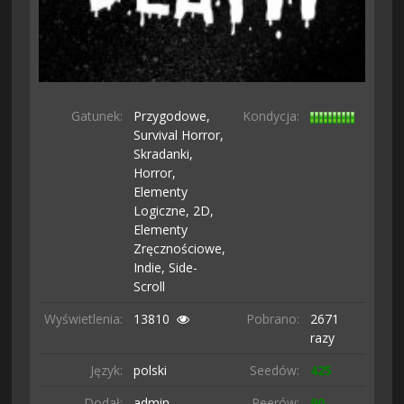
Gatunek:
Przygodowe,
Kondycja:
Survival Horror,
Skradanki,
Horror,
Elementy
Logiczne,
2D,
Elementy
Zręcznościowe,
Indie,
Side-
Scroll
Wyświetlenia:
13810
Pobrano:
2671
razy
Język:
polski
Seedów:
425
Dodał:
admin
Peerów:
90