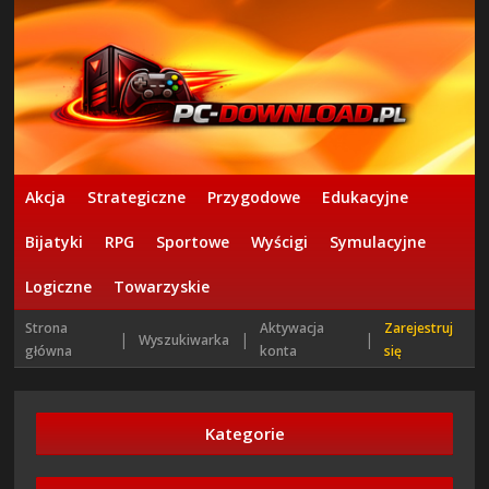
Akcja
Strategiczne
Przygodowe
Edukacyjne
Bijatyki
RPG
Sportowe
Wyścigi
Symulacyjne
Logiczne
Towarzyskie
Strona
Aktywacja
Zarejestruj
|
|
|
Wyszukiwarka
główna
konta
się
Kategorie