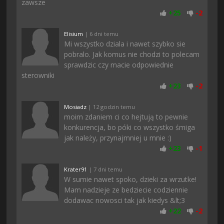
zawsze
+
25
-
2
Elisium
| 6 dni temu
Mi wszystko dziala i nawet szybko sie
pobralo. Jak komus nie chodzi to polecam
sprawdzic czy macie odpowiednie
sterowniki
+
23
-
2
Mosiadz
| 12 godzin temu
moim zdaniem ci co hejtują to pewnie
konkurencja, bo póki co wszystko śmiga
jak należy, przynajmniej u mnie :)
+
23
-
1
Krater91
| 7 dni temu
W sumie nawet spoko, dzieki za wrzutke!
Mam nadzieje ze bedziecie codziennie
dodawac nowosci tak jak kiedys &lt;3
+
22
-
2