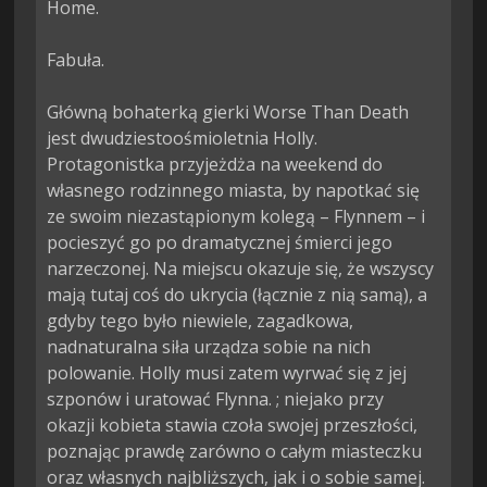
Home.

Fabuła.

Główną bohaterką gierki Worse Than Death 
jest dwudziestoośmioletnia Holly. 
Protagonistka przyjeżdża na weekend do 
własnego rodzinnego miasta, by napotkać się 
ze swoim niezastąpionym kolegą – Flynnem – i 
pocieszyć go po dramatycznej śmierci jego 
narzeczonej. Na miejscu okazuje się, że wszyscy 
mają tutaj coś do ukrycia (łącznie z nią samą), a 
gdyby tego było niewiele, zagadkowa, 
nadnaturalna siła urządza sobie na nich 
polowanie. Holly musi zatem wyrwać się z jej 
szponów i uratować Flynna. ; niejako przy 
okazji kobieta stawia czoła swojej przeszłości, 
poznając prawdę zarówno o całym miasteczku 
oraz własnych najbliższych, jak i o sobie samej.
