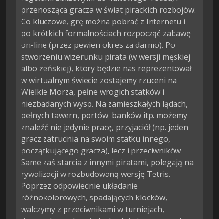
przenosząca gracza w świat pirackich rozbojów. 
Co kluczowe, grę można pobrać z Internetu i 
po krótkich formalnościach rozpocząć zabawę 
on-line (przez pewien okres za darmo). Po 
stworzeniu wizerunku pirata (w wersji męskiej 
albo żeńskiej), który będzie nas reprezentował 
w wirtualnym świecie zostajemy rzuceni na 
Wielkie Morza, pełne wrogich statków i 
niezbadanych wysp. Na zamieszkałych lądach, 
pełnych tawern, portów, banków itp. możemy 
znaleźć nie jedynie pracę, przyjaciół (np. jeden 
gracz zatrudnia na swoim statku innego, 
początkującego gracza), lecz i przeciwników. 
Same zaś starcia z innymi piratami, polegają na 
rywalizacji w rozbudowaną wersję Tetris. 
Poprzez odpowiednie układanie 
różnokolorowych, spadających klocków, 
walczymy z przeciwnikami w turniejach, 