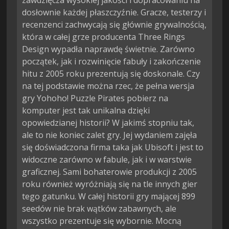
zawdzięcza wysokiej jakości i dopracowaniu na
dosłownie każdej płaszczyźnie. Gracze, testerzy i
recenzenci zachwycają się głównie grywalnością,
która w całej grze producenta Three Rings
Design wypadła naprawdę świetnie. Zarówno
początek, jak i rozwinięcie fabuły i zakończenie
hitu z 2005 roku prezentują się doskonale. Czy
na tej podstawie można rzec, że pełna wersja
gry Yohoho! Puzzle Pirates pobierz na
komputer jest tak unikalna dzięki
opowiedzianej historii? W jakimś stopniu tak,
ale to nie koniec zalet gry. Jej wydaniem zajęła
się doświadczona firma taka jak Ubisoft i jest to
widoczne zarówno w fabule, jak i w warstwie
graficznej. Sami bohaterowie produkcji z 2005
roku również wyróżniają się na tle innych gier
tego gatunku. W całej historii gry mającej 899
seedów nie brak wątków zabawnych, ale
wszystko prezentuje się wybornie. Mocną