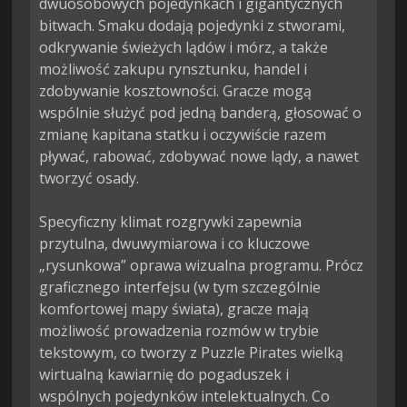
dwuosobowych pojedynkach i gigantycznych 
bitwach. Smaku dodają pojedynki z stworami, 
odkrywanie świeżych lądów i mórz, a także 
możliwość zakupu rynsztunku, handel i 
zdobywanie kosztowności. Gracze mogą 
wspólnie służyć pod jedną banderą, głosować o 
zmianę kapitana statku i oczywiście razem 
pływać, rabować, zdobywać nowe lądy, a nawet 
tworzyć osady.

Specyficzny klimat rozgrywki zapewnia 
przytulna, dwuwymiarowa i co kluczowe 
„rysunkowa” oprawa wizualna programu. Prócz 
graficznego interfejsu (w tym szczególnie 
komfortowej mapy świata), gracze mają 
możliwość prowadzenia rozmów w trybie 
tekstowym, co tworzy z Puzzle Pirates wielką 
wirtualną kawiarnię do pogaduszek i 
wspólnych pojedynków intelektualnych. Co 