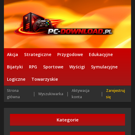
Akcja
Strategiczne
Przygodowe
Edukacyjne
Bijatyki
RPG
Sportowe
Wyścigi
Symulacyjne
Logiczne
Towarzyskie
Strona
Aktywacja
Zarejestruj
|
|
|
Wyszukiwarka
główna
konta
się
Kategorie