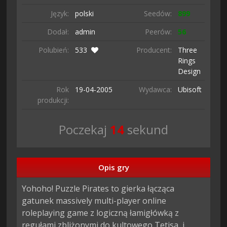
Język:
polski
Seedów:
899
Dodał:
admin
Peerów:
56
Polubień:
533
Producent:
Three
Rings
Design
Rok
19-04-
2005
Wydawca:
Ubisoft
produkcji:
Poczekaj
13
sekund
Opis gry
Yohoho! Puzzle Pirates to gierka łącząca 
gatunek massively multi-player online 
roleplaying game z logiczną łamigłówką z 
regułami zbliżonymi do kultowego Tetisa, i 