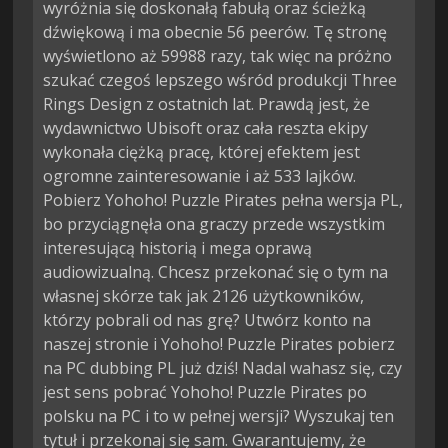
wyróżnia się doskonałą fabułą oraz ścieżką
dźwiękową i ma obecnie 56 peerów. Tę stronę
wyświetlono aż 59988 razy, tak więc na próżno
szukać czegoś lepszego wśród produkcji Three
Rings Design z ostatnich lat. Prawdą jest, że
wydawnictwo Ubisoft oraz cała reszta ekipy
wykonała ciężką pracę, której efektem jest
ogromne zainteresowanie i aż 533 lajków.
Pobierz Yohoho! Puzzle Pirates pełna wersja PL,
bo przyciągnęła ona graczy przede wszystkim
interesującą historią i mega oprawą
audiowizualną. Chcesz przekonać się o tym na
własnej skórze tak jak 2126 użytkowników,
którzy pobrali od nas grę? Utwórz konto na
naszej stronie i Yohoho! Puzzle Pirates pobierz
na PC dubbing PL już dziś! Nadal wahasz się, czy
jest sens pobrać Yohoho! Puzzle Pirates po
polsku na PC i to w pełnej wersji? Wyszukaj ten
tytuł i przekonaj się sam. Gwarantujemy, że