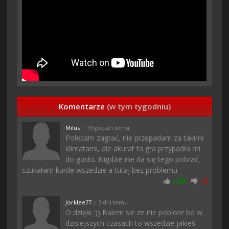
Komentarze
(w tym tygodniu)
Milus
| 19 godzin temu
Polecam zagrać, nie przepadam za takimi
klimatami, ale akurat ta gra przypadła mi
do gustu. Nigdzie nie da się tego pobrać,
szukałam kurde wszedzie a tutaj bez problemu
+
28
-
2
Jorklee77
| 3 dni temu
O dzięki :)) Balem sie ze nie pobiore bo w
dzisiejszych czasach to wszedzie jakieś