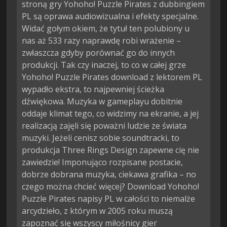
stroną gry Yohoho! Puzzle Pirates z dubbingiem
PL są oprawa audiowizualna i efekty specjalne.
Widać gołym okiem, że tytuł ten polubiony u
nas aż 533 razy naprawdę robi wrażenie –
zwłaszcza gdyby porównać go do innych
produkcji. Tak czy inaczej, to co w całej grze
Yohoho! Puzzle Pirates download z lektorem PL
wypadło ekstra, to najpewniej ścieżka
dźwiękowa. Muzyka w gameplayu dobitnie
oddaje klimat tego, co widzimy na ekranie, a jej
realizacją zajęli się poważni ludzie ze świata
muzyki. Jeżeli cenisz sobie soundtracki, to
produkcja Three Rings Design zapewne cię nie
zawiedzie! Imponująco rozpisane postacie,
dobrze dobrana muzyka, ciekawa grafika – no
czego można chcieć więcej? Download Yohoho!
Puzzle Pirates napisy PL w całości to niemalże
arcydzieło, z którym w 2005 roku muszą
zapoznać się wszyscy miłośnicy gier