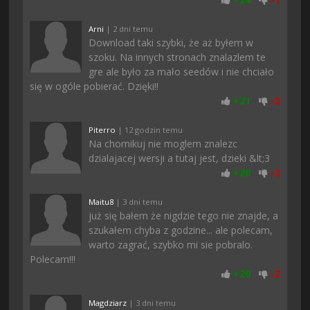
Arni
| 2 dni temu
Download taki szybki, że aż byłem w
szoku. Na innych stronach znalazlem te
gre ale było za mało seedów i nie chciało
się w ogóle pobierać. Dzięki!!
+
21
-
2
Piterro
| 12 godzin temu
Na chomikuj nie moglem znalezc
dzialajacej wersji a tutaj jest, dzieki &lt;3
+
20
-
2
Maitu8
| 3 dni temu
już się bałem że nigdzie tego nie znajde, a
szukałem chyba z godzine... ale polecam,
warto zagrać, szybko mi sie pobralo.
Polecam!!!
+
20
-
2
Magdziarz
| 3 dni temu