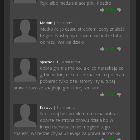
fejki albo niedzialajace pliki. Pozdro
+
25
-
1
Moskitt
| 3 dni temu
Matko ile ja czasu straciłem, żeby znaleźć
te gre.. Nastepnym razem wchodzę tutaj
od razu, wielkie dzieki
+
24
-
2
apache113
| 4 dni temu
dobra gra nie ma co, a ci co narzekają że
gdzie indziej nie da sie znalezc to polecam
pobierac tylko z tej strony i tyle, tutaj
prawie zawsze znajduje gre ktorej szukam
+
24
-
1
Krawcu
| 5 dni temu
No i tutaj bez problemu mozna pobrac,
dobrze ze strona znowu dziala bo w
innych serwisach nie moglem tego
znalezc, wszedzie chyba usuwaja za prawa autorskie
+
24
-
1