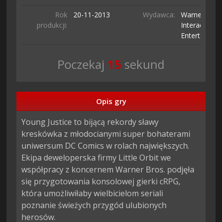
Rok
20-11-
2013
Wydawca:
Warner Bros
produkcji:
Interactive
Entertainme
Poczekaj
13
sekund
Opis gry
Young Justice to bijącą rekordy sławy 
kreskówka z młodocianymi super bohaterami 
uniwersum DC Comics w rolach największych. 
Ekipa deweloperska firmy Little Orbit we 
współpracy z koncernem Warner Bros. podjęła 
się przygotowania konsolowej gierki cRPG, 
która umożliwiłaby wielbicielom seriali 
poznanie świeżych przygód ulubionych 
herosów.
