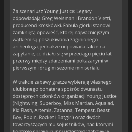
Za scenariusz Young Justice: Legacy 
odpowiadają Greg Weisman i Brandon Vietti, 
producenci kreskówki. Fabuła gierki stanowi 
zamkniętą opowieść, której najważniejszym 
wątkiem są poszukiwania zaginionego 
archeologa, jednakże odpowiada także na 
zapytanie, co działo się w przeciągu pięciu lat 
przerwy między zdarzeniami pokazanymi w 
pierwszym i drugim sezonie miniserialu.

W trakcie zabawy gracze wybierają własnego 
ulubionego bohatera spośród dwunastu 
dostępnych członków organizacji Young Justice 
(Nightwing, Superboy, Miss Martian, Aqualad, 
Kid Flash, Artemis, Zatanna, Tempest, Beast 
Boy, Robin, Rocket i Batgirl) oraz dwóch 
towarzyszących mu sojuszników, nad którymi 
kontrolę sprawują inni uczestnicy zabawy w 