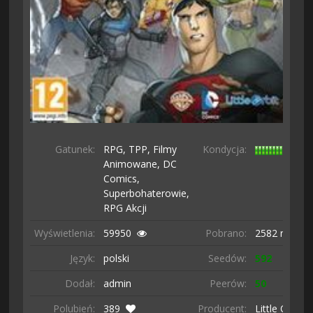
Gatunek:
RPG,
TPP,
Filmy
Kondycja:
Animowane,
DC
Comics,
Superbohaterowie,
RPG Akcji
Wyświetlenia:
59950
Pobrano:
2582 razy
Język:
polski
Seedów:
592
Dodał:
admin
Peerów:
50
Polubień:
389
Producent:
Little Orbit