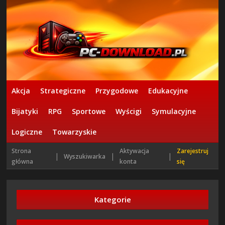
Akcja
Strategiczne
Przygodowe
Edukacyjne
Bijatyki
RPG
Sportowe
Wyścigi
Symulacyjne
Logiczne
Towarzyskie
Strona
Aktywacja
Zarejestruj
|
|
|
Wyszukiwarka
główna
konta
się
Kategorie