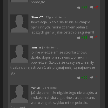
pomogło
+
23
-
2
Gizmo37
| 12 godzin temu
Rewelacja! Gierka 10/10 nie słuchajcie
opinii innych, moim zdaniem jedna z
lepszych gier w jakie ostatnio zagrałem!!!
+
21
-
1
Jasminn
| 4 dni temu
lol nie wiedziałem że stronka znowu
działa, dopiero niedawno ziomek mi
powiedział. Szkoda że czasy się zmieniły i
trzeba się rejestrować, ale przynajmniej są najnowsze
gry
+
20
-
1
Maitu8
| 2 dni temu
już się bałem że nigdzie tego nie znajde, a
szukałem chyba z godzine... ale polecam,
warto zagrać, szybko mi sie pobralo.
Polecam!!!