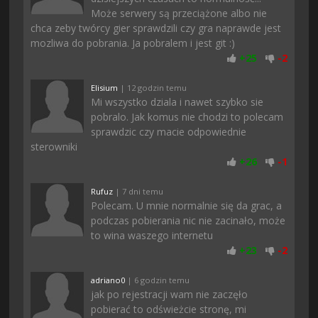
Może serwery są przeciążone albo nie
chca zeby twórcy gier sprawdzili czy gra naprawde jest
mozliwa do pobrania. Ja pobralem i jest git :)
+
25
-
2
Elisium
| 12 godzin temu
Mi wszystko dziala i nawet szybko sie
pobralo. Jak komus nie chodzi to polecam
sprawdzic czy macie odpowiednie
sterowniki
+
26
-
1
Rufuz
| 7 dni temu
Polecam. U mnie normalnie się da grac, a
podczas pobierania nic nie zacinało, może
to wina waszego internetu
+
23
-
2
adriano0
| 6 godzin temu
jak po rejestracji wam nie zaczęło
pobierać to odświeżcie stronę, mi