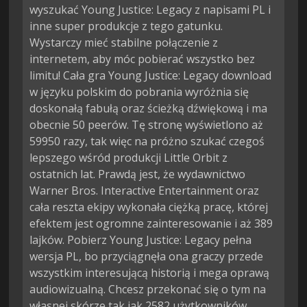
wyszukać Young Justice: Legacy z napisami PL i
inne super produkcje z tego gatunku.
Wystarczy mieć stabilne połączenie z
internetem, aby móc pobierać wszystko bez
limitu! Cała gra Young Justice: Legacy download
w języku polskim do pobrania wyróżnia się
doskonałą fabułą oraz ścieżką dźwiękową i ma
obecnie 50 peerów. Tę stronę wyświetlono aż
59950 razy, tak więc na próżno szukać czegoś
lepszego wśród produkcji Little Orbit z
ostatnich lat. Prawdą jest, że wydawnictwo
Warner Bros. Interactive Entertainment oraz
cała reszta ekipy wykonała ciężką pracę, której
efektem jest ogromne zainteresowanie i aż 389
lajków. Pobierz Young Justice: Legacy pełna
wersja PL, bo przyciągnęła ona graczy przede
wszystkim interesującą historią i mega oprawą
audiowizualną. Chcesz przekonać się o tym na
własnej skórze tak jak 2582 użytkowników,