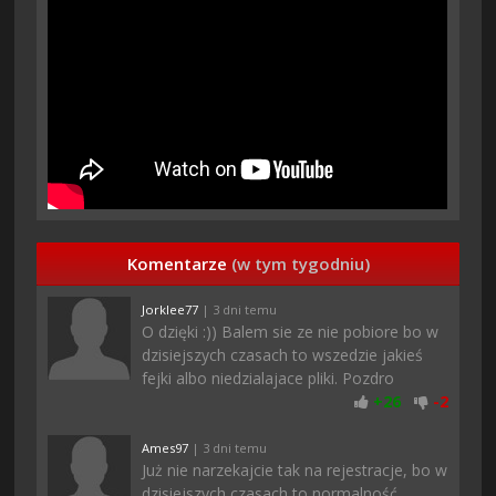
Komentarze
(w tym tygodniu)
Jorklee77
| 3 dni temu
O dzięki :)) Balem sie ze nie pobiore bo w
dzisiejszych czasach to wszedzie jakieś
fejki albo niedzialajace pliki. Pozdro
+
26
-
2
Ames97
| 3 dni temu
Już nie narzekajcie tak na rejestracje, bo w
dzisiejszych czasach to normalność...