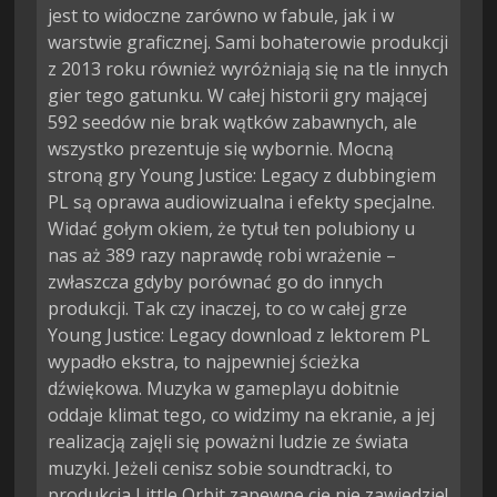
jest to widoczne zarówno w fabule, jak i w
warstwie graficznej. Sami bohaterowie produkcji
z 2013 roku również wyróżniają się na tle innych
gier tego gatunku. W całej historii gry mającej
592 seedów nie brak wątków zabawnych, ale
wszystko prezentuje się wybornie. Mocną
stroną gry Young Justice: Legacy z dubbingiem
PL są oprawa audiowizualna i efekty specjalne.
Widać gołym okiem, że tytuł ten polubiony u
nas aż 389 razy naprawdę robi wrażenie –
zwłaszcza gdyby porównać go do innych
produkcji. Tak czy inaczej, to co w całej grze
Young Justice: Legacy download z lektorem PL
wypadło ekstra, to najpewniej ścieżka
dźwiękowa. Muzyka w gameplayu dobitnie
oddaje klimat tego, co widzimy na ekranie, a jej
realizacją zajęli się poważni ludzie ze świata
muzyki. Jeżeli cenisz sobie soundtracki, to
produkcja Little Orbit zapewne cię nie zawiedzie!