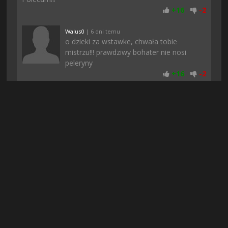
+
16
-
2
Walus0
| 6 dni temu
o dzieki za wstawke, chwała tobie
mistrzu!!! prawdziwy bohater nie nosi
peleryny
+
16
-
2
Magdziarz
| 2 dni temu
Właśnie zaczalem grac i jest całkiem ok, a
ta stronka jest chyba aktualnie najlepszym
serwisem z grami i filmami :) Powiem
wam że warto zapłacić bo płacisz raz i masz dostęp na
zawsze
+
15
-
2
Piterro
| 19 godzin temu
Na chomikuj nie moglem znalezc
dzialajacej wersji a tutaj jest, dzieki &lt;3
+
15
-
2