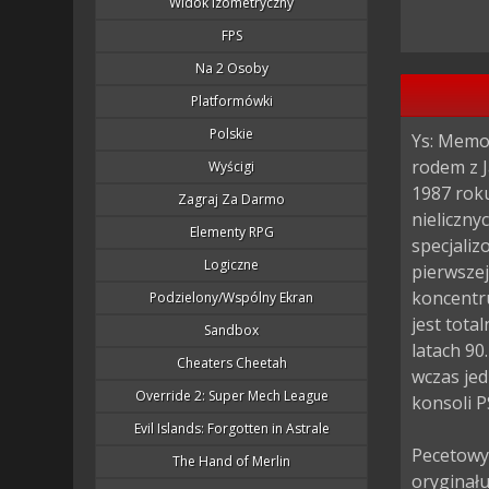
Widok Izometryczny
FPS
Na 2 Osoby
Platformówki
Polskie
Ys: Memor
rodem z J
Wyścigi
1987 roku
Zagraj Za Darmo
nieliczny
Elementy RPG
specjaliz
Logiczne
pierwszej
koncentru
Podzielony/wspólny Ekran
jest tota
Sandbox
latach 90
Cheaters Cheetah
wczas jed
Override 2: Super Mech League
konsoli PS
Evil Islands: Forgotten in Astrale
Pecetowy 
The Hand of Merlin
oryginał