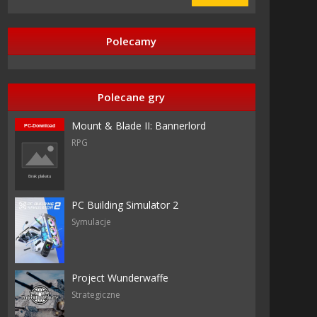
Polecamy
Polecane gry
Mount & Blade II: Bannerlord
RPG
PC Building Simulator 2
Symulacje
Project Wunderwaffe
Strategiczne