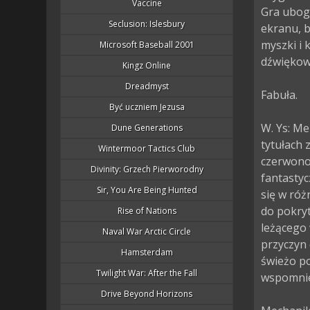
Vaccine
Gra uboga
Seclusion: Islesbury
ekranu, b
myszki i 
Microsoft Baseball 2001
dźwiękowe
Kingz Online
Dreadmyst
Fabuła.

Być uczniem Jezusa
W. Ys: Me
Dune Generations
tytułach 
Wintermoor Tactics Club
czerwono
Divinity: Grzech Pierworodny
fantastyc
Sir, You Are Being Hunted
się w róż
do pokryt
Rise of Nations
leżącego
Naval War Arctic Circle
przyczyn 
Hamsterdam
świeżo po
Twilight War: After the Fall
wspomnie
Drive Beyond Horizons