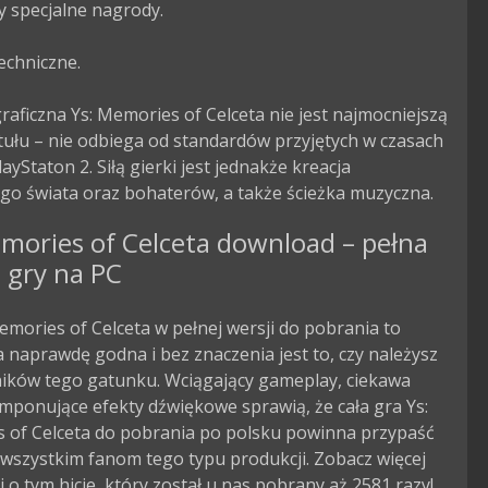
 specjalne nagrody.

echniczne.

aficzna Ys: Memories of Celceta nie jest najmocniejszą 
tułu – nie odbiega od standardów przyjętych w czasach 
layStaton 2. Siłą gierki jest jednakże kreacja 
go świata oraz bohaterów, a także ścieżka muzyczna.
mories of Celceta download – pełna
 gry na PC
emories of Celceta w pełnej wersji do pobrania to
 naprawdę godna i bez znaczenia jest to, czy należysz
ników tego gatunku. Wciągający gameplay, ciekawa
 imponujące efekty dźwiękowe sprawią, że cała gra Ys:
 of Celceta do pobrania po polsku powinna przypaść
wszystkim fanom tego typu produkcji. Zobacz więcej
i o tym hicie, który został u nas pobrany aż 2581 razy!