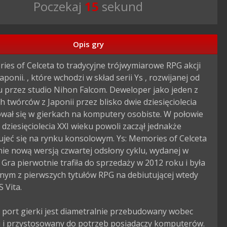
Poczekaj
14
sekund
Opis gry
ies of Celceta to tradycyjne trójwymiarowe RPG akcji 
aponii. , które wchodzi w skład serii Ys , rozwijanej od 
 przez studio Nihon Falcom. Deweloper jako jeden z 
ch twórców z Japonii przez blisko dwie dziesięciolecia 
ował się w gierkach na komputery osobiste. W połowie 
 dziesięciolecia XXI wieku powoli zaczął jednakże 
jeć się na rynku konsolowym. Ys: Memories of Celceta 
lnie nową wersją czwartej odsłony cyklu, wydanej w 
. Gra pierwotnie trafiła do sprzedaży w 2012 roku i była 
nym z pierwszych tytułów RPG na debiutującej wtedy 
 Vita.

port gierki jest diametralnie przebudowany wobec 
u i przystosowany do potrzeb posiadaczy komputerów. 