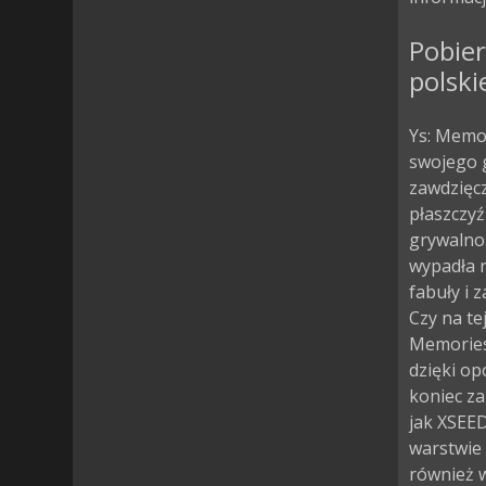
Pobier
polski
Ys: Memor
swojego g
zawdzięcz
płaszczyź
grywalnoś
wypadła n
fabuły i 
Czy na te
Memories 
dzięki op
koniec za
jak XSEED
warstwie 
również w