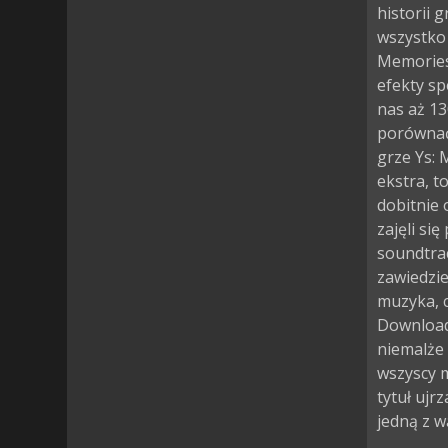
historii 
wszystko 
Memories
efekty sp
nas aż 13
porównać 
grze Ys:
ekstra, 
dobitnie 
zajęli si
soundtrac
zawiedzi
muzyka, c
Download 
niemalże 
wszyscy m
tytuł ujr
jedną z w