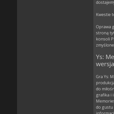
dostajemy
Kwestie t
Oprawa gr
stroną ty
konsoli P
zmyślone
Ys: Me
wersja
Gra Ys: M
produkcja
do miłoś
grafika i
Memories
do gustu 
informacj