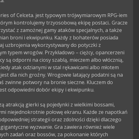
.

ries of Celceta. jest typowym trójwymiarowym RPG-iem 
którym kontrolujemy trzyosobową ekipę postaci.. Gracze 
zystać z zamożnej gamy ataków specjalnych, a także 
ian broni i ekwipunku. Każdy z bohaterów posiada 
aj uzbrojenia wykorzystywany do potyczki z 
ym typem wrogów. Przykładowo – ciężcy, opancerzeni 
cy są odporni na ciosy szablą, mieczem albo włócznią, 
iedy atak odzianymi w stal rękawicami albo młotem 
est dla nich groźny. Wrogowie latający podatni są na 
zaś zwinne potwory na bronie sieczne. Kluczem do 
est odpowiedni dobór ekipy i ekwipunku.

ą atrakcją gierki są pojedynki z wielkimi bossami, 
ymi niejednokrotnie połowę ekranu. Każde ze napotkań 
powiedniej strategii oraz zdolności dzięki dlaczego 
gigantyczne wyzwanie. Gra zawiera również wiele 
nych zadań oraz bossów, za pokonanie których 