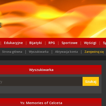
|
Edukacyjne
|
Bijatyki
|
RPG
|
Sportowe
|
Wyścigi
|
S
|
|
|
Strona główna
Wyszukiwarka
Aktywacja konta
Zarejestruj się
Wyszukiwarka
Szukaj
Ys: Memories of Celceta