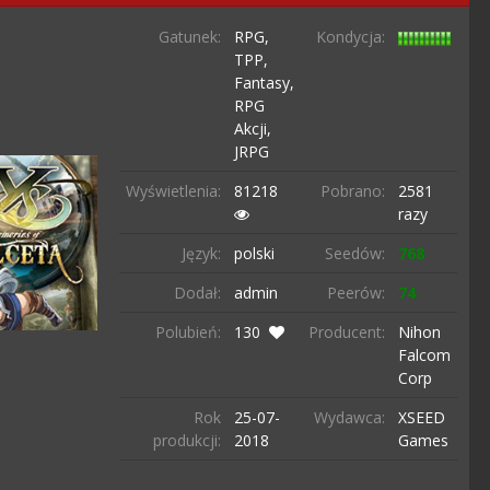
Gatunek:
RPG,
Kondycja:
TPP,
Fantasy,
RPG
Akcji,
JRPG
Wyświetlenia:
81218
Pobrano:
2581
razy
Język:
polski
Seedów:
768
Dodał:
admin
Peerów:
74
Polubień:
130
Producent:
Nihon
Falcom
Corp
Rok
25-07-
Wydawca:
XSEED
produkcji:
2018
Games