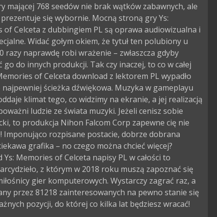
gry mającej 768 seedów nie brak wątków zabawnych, ale
prezentuje się wybornie. Mocną stroną gry Ys:
 of Celceta z dubbingiem PL są oprawa audiowizualna i
ecjalne. Widać gołym okiem, że tytuł ten polubiony u
0 razy naprawdę robi wrażenie – zwłaszcza gdyby
go do innych produkcji. Tak czy inaczej, to co w całej
 Memories of Celceta download z lektorem PL wypadło
to najpewniej ścieżka dźwiękowa. Muzyka w gameplayu
oddaje klimat tego, co widzimy na ekranie, a jej realizacją
ę poważni ludzie ze świata muzyki. Jeżeli cenisz sobie
ki, to produkcja Nihon Falcom Corp zapewne cię nie
e! Imponująco rozpisane postacie, dobrze dobrana
iekawa grafika – no czego można chcieć więcej?
Ys: Memories of Celceta napisy PL w całości to
arcydzieło, z którym w 2018 roku muszą zapoznać się
iłośnicy gier komputerowych. Wystarczy zagrać raz, a
zany przez 81218 zainteresowanych na pewno stanie się
ażnych pozycji, do której co kilka lat będziesz wracać!