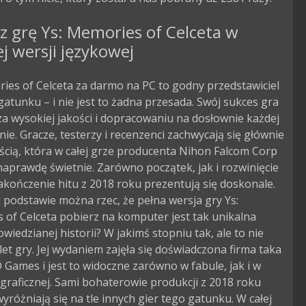
z grę Ys: Memories of Celceta w
ej wersji językowej
ies of Celceta za darmo na PC to godny przedstawiciel
atunku – i nie jest to żadna przesada. Swój sukces gra
a wysokiej jakości i dopracowaniu na dosłownie każdej
nie. Gracze, testerzy i recenzenci zachwycają się głównie
cią, która w całej grze producenta Nihon Falcom Corp
aprawdę świetnie. Zarówno początek, jak i rozwinięcie
zakończenie hitu z 2018 roku prezentują się doskonale.
j podstawie można rzec, że pełna wersja gry Ys:
of Celceta pobierz na komputer jest tak unikalna
owiedzianej historii? W jakimś stopniu tak, ale to nie
let gry. Jej wydaniem zajęła się doświadczona firma taka
 Games i jest to widoczne zarówno w fabule, jak i w
graficznej. Sami bohaterowie produkcji z 2018 roku
yróżniają się na tle innych gier tego gatunku. W całej