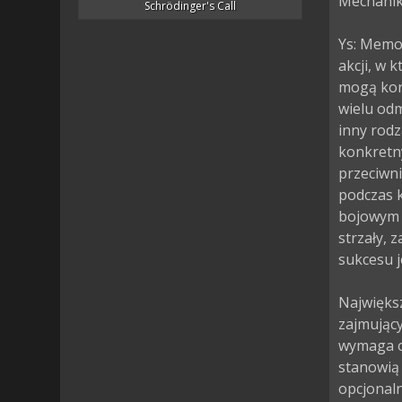
Mechanika
Schrödinger's Call
Ys: Memo
akcji, w 
mogą kor
wielu odm
inny rodz
konkretn
przeciwni
podczas k
bojowym j
strzały, 
sukcesu j
Największ
zajmując
wymaga od
stanowią 
opcjonal