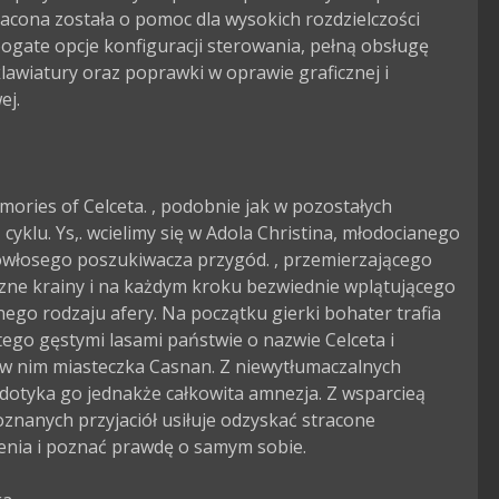
cona została o pomoc dla wysokich rozdzielczości 
ogate opcje konfiguracji sterowania, pełną obsługę 
klawiatury oraz poprawki w oprawie graficznej i 
j.

mories of Celceta. , podobnie jak w pozostałych 
z cyklu. Ys,. wcielimy się w Adola Christina, młodocianego 
włosego poszukiwacza przygód. , przemierzającego 
zne krainy i na każdym kroku bezwiednie wplątującego 
nego rodzaju afery. Na początku gierki bohater trafia 
ego gęstymi lasami państwie o nazwie Celceta i 
 w nim miasteczka Casnan. Z niewytłumaczalnych 
dotyka go jednakże całkowita amnezja. Z wsparcieą 
znanych przyjaciół usiłuje odzyskać stracone 
nia i poznać prawdę o samym sobie.
