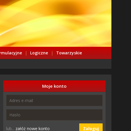
ymulacyjne
|
Logiczne
|
Towarzyskie
Moje konto
lub...
załóż nowe konto
Zaloguj