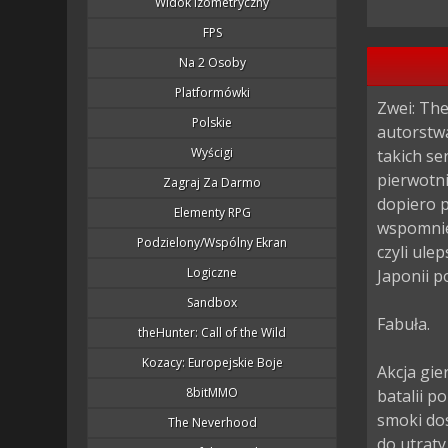
Widok Izometryczny
FPS
Na 2 Osoby
Platformówki
Zwei: The
Polskie
autorstw
Wyścigi
takich se
pierwotni
Zagraj Za Darmo
dopiero p
Elementy RPG
wspomnieć
Podzielony/wspólny Ekran
czyli ule
Logiczne
Japonii p
Sandbox
Fabuła.

theHunter: Call of the Wild
Kozacy: Europejskie Boje
Akcja gie
8bitMMO
batalii 
smoki dos
The Neverhood
do utrat