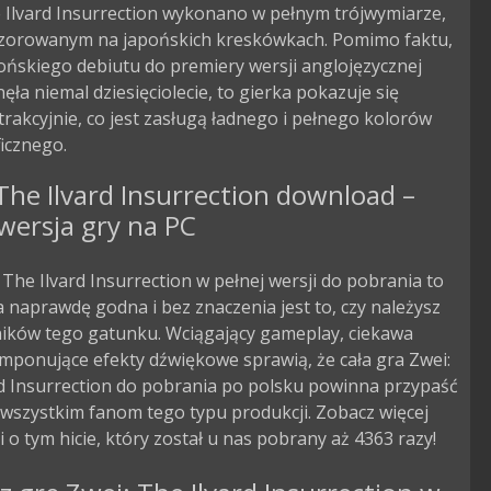
 Ilvard Insurrection wykonano w pełnym trójwymiarze, 
wzorowanym na japońskich kreskówkach. Pomimo faktu, 
ońskiego debiutu do premiery wersji anglojęzycznej 
nęła niemal dziesięciolecie, to gierka pokazuje się 
trakcyjnie, co jest zasługą ładnego i pełnego kolorów 
ficznego.
The Ilvard Insurrection download –
wersja gry na PC
 The Ilvard Insurrection w pełnej wersji do pobrania to
 naprawdę godna i bez znaczenia jest to, czy należysz
ników tego gatunku. Wciągający gameplay, ciekawa
 imponujące efekty dźwiękowe sprawią, że cała gra Zwei:
rd Insurrection do pobrania po polsku powinna przypaść
wszystkim fanom tego typu produkcji. Zobacz więcej
i o tym hicie, który został u nas pobrany aż 4363 razy!