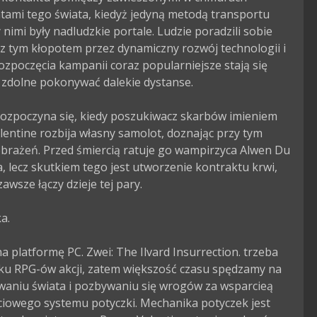
ami tego świata, kiedyż jedyną metodą transportu 
nimi były nadludzkie portale. Ludzie poradzili sobie 
z tym kłopotem przez dynamiczny rozwój technologii i 
rozpoczęcia kampanii coraz popularniejsze stają się 
zdolne pokonywać dalekie dystanse.

rozpoczyna się, kiedy poszukiwacz skarbów imieniem 
entine rozbija własny samolot, doznając przy tym 
obrażeń. Przed śmiercią ratuje go wampirzyca Alwen Du 
 lecz skutkiem tego jest utworzenie kontraktu krwi, 
awsze łączy dzieje tej pary.

.

 platformę PC. Zwei: The Ilvard Insurrection. trzeba 
ku RPG-ów akcji, zatem większość czasu spędzamy na 
waniu świata i pozbywaniu się wrogów za wsparcieą 
ciowego systemu potyczki. Mechanika potyczek jest 