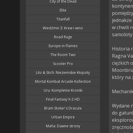
City of the Dead
kontynent
Elite
pomiędzy 
Titanfall
jednakże 
w chwili 
Wiedźmin 3: Krew i wino
samoloty 
Road Rage
Europe in Flames
Historia 
The Room Two
Ragna Val
ciężkich 
Scooter Pro
Moonbria,
Lilo & Stich: Nieziemskie Kłopoty
który na z
Mortal Kombat Arcade Kollection
Uru: Kompletne Kroniki
Mechanika
Final Fantasy X-2 HD
Wydane na
Bram Stoker's Dracula
do gatun
Urban Empire
eksploro
Mafia: Dawne strony
zręcznoś