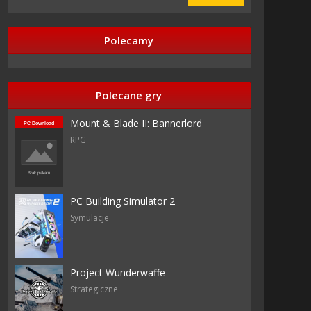
Polecamy
Polecane gry
Mount & Blade II: Bannerlord
RPG
PC Building Simulator 2
Symulacje
Project Wunderwaffe
Strategiczne