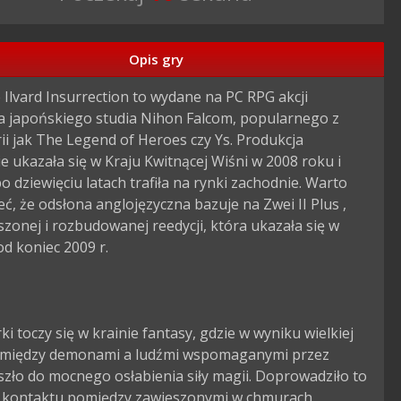
Opis gry
 Ilvard Insurrection to wydane na PC RPG akcji 
a japońskiego studia Nihon Falcom, popularnego z 
rii jak The Legend of Heroes czy Ys. Produkcja 
e ukazała się w Kraju Kwitnącej Wiśni w 2008 roku i 
o dziewięciu latach trafiła na rynki zachodnie. Warto 
, że odsłona anglojęzyczna bazuje na Zwei II Plus , 
pszonej i rozbudowanej reedycji, która ukazała się w 
od koniec 2009 r.

rki toczy się w krainie fantasy, gdzie w wyniku wielkiej 
pomiędzy demonami a ludźmi wspomaganymi przez 
zło do mocnego osłabienia siły magii. Doprowadziło to 
y kontaktu pomiędzy zawieszonymi w chmurach 