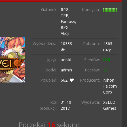
Gatunek:
RPG,
Kondycja:
TPP,
Fantasy,
RPG
Akcji
Wyświetlenia:
10333
Pobrano:
4363
razy
Język:
polski
Seedów:
528
Dodał:
admin
Peerów:
77
Polubień:
662
Producent:
Nihon
Falcom
Corp
Rok
31-10-
Wydawca:
XSEED
produkcji:
2017
Games
Poczekaj
15
sekund