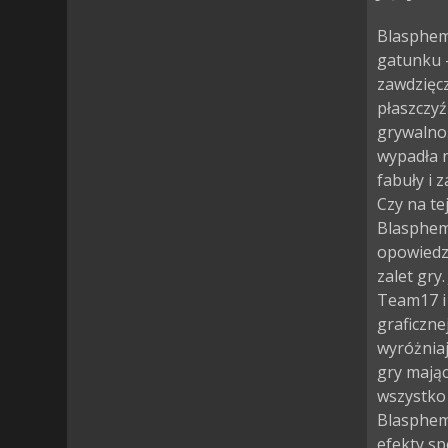
Blasphem
gatunku –
zawdzięcz
płaszczyź
grywalnoś
wypadła n
fabuły i 
Czy na te
Blasphemo
opowiedzi
zalet gry
Team17 i 
graficzne
wyróżniaj
gry mają
wszystko
Blasphem
efekty sp