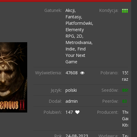
Gatunek:
Akcji,
Kondycja:
Fantasy,
Platformówki,
Elementy
RPG,
2D,
Metroidvania,
Indie,
Find
Your Next
Game
Wyświetlenia:
47608
Pobrano:
1558
razy
Język:
polski
Seedów:
869
Dodał:
admin
Peerów:
83
Polubień:
147
Producent:
The
Game
Kitchen
Rok
24-08-
2023
Wydawca:
Team1