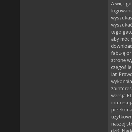
A więc gd
logowania
wyszukasz
wyszukać 
tego gatu
aby móc p
download
fabułą or
stronę wy
czegoś l
lat. Praw
wykonała 
zainteres
wersja PL
interesuj
przekonać
użytkown
naszej st
dziś! Nad