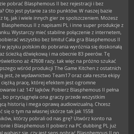
zie pobrać Blasphemous II bez rejestracji i bez
? Oto jest pytanie za sto punktów. W naszej bazie
 tę, jak i wiele innych gier ze spolszczeniem. Możesz
Blasphemous II z napisami PL i inne super produkcje z
nku. Wystarczy mieć stabilne połączenie z internetem,
obierać wszystko bez limitu! Cała gra Blasphemous II
 w języku polskim do pobrania wyróżnia się doskonałą
az ścieżką dźwiękową i ma obecnie 83 peerów. Tę
świetlono aż 47608 razy, tak więc na próżno szukać
epszego wśród produkcji The Game Kitchen z ostatnich
dą jest, że wydawnictwo Team17 oraz cała reszta ekipy
ciężką pracę, której efektem jest ogromne
owanie i aż 147 lajków. Pobierz Blasphemous II pełna
, bo przyciągnęła ona graczy przede wszystkim
ącą historią i mega oprawą audiowizualną. Chcesz
 się o tym na własnej skórze tak jak 1558
ików, którzy pobrali od nas grę? Utwórz konto na
ronie i Blasphemous II pobierz na PC dubbing PL już
al wahasz się, czy jest sens pobrać Blasphemous II po