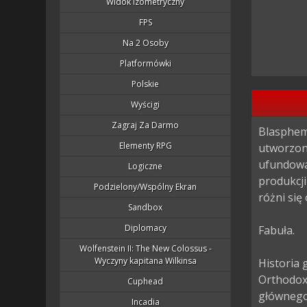
Widok Izometryczny
FPS
Na 2 Osoby
Platformówki
Polskie
Wyścigi
Zagraj Za Darmo
Blasphem
Elementy RPG
utworzone
ufundowa
Logiczne
produkcji
Podzielony/wspólny Ekran
różni się
Sandbox
Diplomacy
Fabuła.

Wolfenstein II: The New Colossus -
Wyczyny kapitana Wilkinsa
Historia 
Orthodox
Cuphead
głównego
Incadia