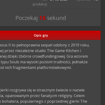
produkcji:
Poczekaj
15
sekund
Opis gry
ous II to pełnoprawna sequel odsłony z 2019 roku, 
j przez niezależne studio The Game Kitchen i 
nej dzięki zbiórce crowdfundingowej. Gra wzorem 
 typu Souls ma wysoki poziom trudności, jednakże 
 od nich fragmentami platformówkowymi.

gierki rozgrywa się w strasznym świecie o nazwie 
ia, opanowanym przez fanatyzm religijny. Celem 
 bohatera, popularnego z poprzedniej gierki The 