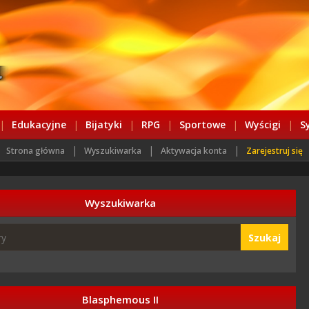
|
Edukacyjne
|
Bijatyki
|
RPG
|
Sportowe
|
Wyścigi
|
S
|
|
|
Strona główna
Wyszukiwarka
Aktywacja konta
Zarejestruj się
Wyszukiwarka
Szukaj
Blasphemous II