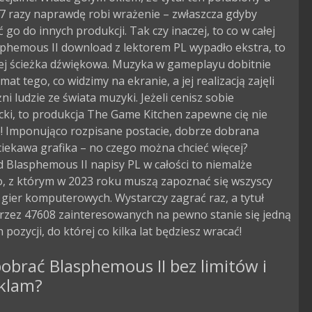
7 razy naprawdę robi wrażenie – zwłaszcza gdyby
go do innych produkcji. Tak czy inaczej, to co w całej
sphemous II download z lektorem PL wypadło ekstra, to
ej ścieżka dźwiękowa. Muzyka w gameplayu dobitnie
mat tego, co widzimy na ekranie, a jej realizacją zajęli
ni ludzie ze świata muzyki. Jeżeli cenisz sobie
ki, to produkcja The Game Kitchen zapewne cię nie
e! Imponująco rozpisane postacie, dobrze dobrana
iekawa grafika – no czego można chcieć więcej?
 Blasphemous II napisy PL w całości to niemalże
o, z którym w 2023 roku muszą zapoznać się wszyscy
 gier komputerowych. Wystarczy zagrać raz, a tytuł
przez 47608 zainteresowanych na pewno stanie się jedną
 pozycji, do której co kilka lat będziesz wracać!
obrać Blasphemous II bez limitów i
eklam?