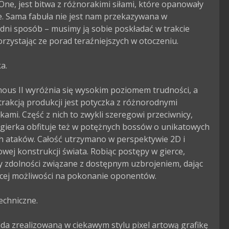
One, jest bitwa z różnorakimi siłami, które opanowały 
e. Sama fabuła nie jest nam przekazywana w 
ni sposób – musimy ją sobie poskładać w trakcie 
orzystając ze porad teraźniejszych w otoczeniu.

.

ous II wyróżnia się wysokim poziomem trudności, a 
rakcją produkcji jest potyczka z różnorodnymi 
kami. Część z nich to zwykli szeregowi przeciwnicy, 
gierka obfituje też w potężnych bossów o unikatowych 
h ataków. Całość utrzymano w perspektywie 2D i 
wej konstrukcji świata. Robiąc postępy w gierce, 
 zdolności związane z dostępnym uzbrojeniem, dając 
cej możliwości na pokonanie oponentów.

echniczne.

da zrealizowaną w ciekawym stylu pixel artową grafikę 