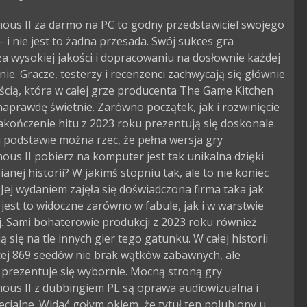
ous II za darmo na PC to godny przedstawiciel swojego
 i nie jest to żadna przesada. Swój sukces gra
a wysokiej jakości i dopracowaniu na dosłownie każdej
nie. Gracze, testerzy i recenzenci zachwycają się głównie
cią, która w całej grze producenta The Game Kitchen
aprawdę świetnie. Zarówno początek, jak i rozwinięcie
zakończenie hitu z 2023 roku prezentują się doskonale.
j podstawie można rzec, że pełna wersja gry
us II pobierz na komputer jest tak unikalna dzięki
anej historii? W jakimś stopniu tak, ale to nie koniec
. Jej wydaniem zajęła się doświadczona firma taka jak
jest to widoczne zarówno w fabule, jak i w warstwie
j. Sami bohaterowie produkcji z 2023 roku również
ą się na tle innych gier tego gatunku. W całej historii
cej 869 seedów nie brak wątków zabawnych, ale
 prezentuje się wybornie. Mocną stroną gry
ous II z dubbingiem PL są oprawa audiowizualna i
ecjalne. Widać gołym okiem, że tytuł ten polubiony u