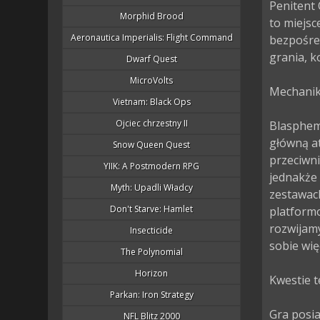
Penitent 
Morphid Brood
to miejsc
Aeronautica Imperialis: Flight Command
bezpośred
grania, k
Dwarf Quest
MicroVolts
Mechanika
Vietnam: Black Ops
Ojciec chrzestny II
Blasphem
główną at
Snow Queen Quest
przeciwni
YIIK: A Postmodern RPG
jednakże 
Myth: Upadli Władcy
zestawac
Don't Starve: Hamlet
platformo
rozwijamy
Insecticide
sobie wię
The Polynomial
Horizon
Kwestie t
Parkan: Iron Strategy
Gra posia
NFL Blitz 2000