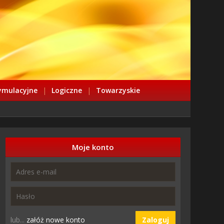
ymulacyjne
|
Logiczne
|
Towarzyskie
Moje konto
lub...
załóż nowe konto
Zaloguj