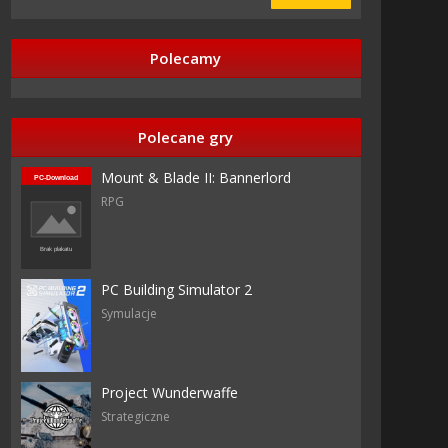
Polecamy
Polecane gry
Mount & Blade II: Bannerlord
RPG
PC Building Simulator 2
Symulacje
Project Wunderwaffe
Strategiczne
7