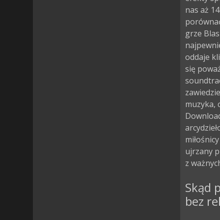
nas aż 14
porównać 
grze Bla
najpewni
oddaje kli
się poważ
soundtrac
zawiedzi
muzyka, c
Download
arcydzieł
miłośnicy
ujrzany 
z ważnych
Skąd p
bez r