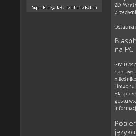
2D. Wraże
Super Blackjack Battle II Turbo Edition
przeciwni
Ostatnia 
Blasph
na PC
Gra Blasp
naprawdę 
miłośnik
i imponuj
Blasphem
gustu wsz
informacj
Pobier
język