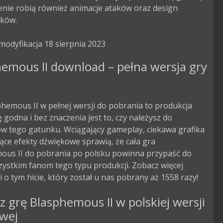
nie robią również animacje ataków oraz design 
ków.

modyfikacja 18 sierpnia 2023
emous II download – pełna wersja gry
hemous II w pełnej wersji do pobrania to produkcja
godna i bez znaczenia jest to, czy należysz do
ów tego gatunku. Wciągający gameplay, ciekawa grafika
ące efekty dźwiękowe sprawią, że cała gra
ous II do pobrania po polsku powinna przypaść do
ystkim fanom tego typu produkcji. Zobacz więcej
i o tym hicie, który został u nas pobrany aż 1558 razy!
z grę Blasphemous II w polskiej wersji
owej