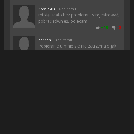
Bosniak03
| 4 dni temu
mi się udało bez problemu zarejestrować,
pobrać również, polecam
+
19
-
2
Zordon
| 3 dni temu
Pobieranie u mnie sie nie zatrzymalo jak
to zwykle bywa gdy pobieram z innych
stron i gierka pobrana dosyc szybko.
Dziena
+
18
-
1
Jorklee77
| 4 dni temu
O dzięki :)) Balem sie ze nie pobiore bo w
dzisiejszych czasach to wszedzie jakieś
fejki albo niedzialajace pliki. Pozdro
+
15
-
2
Mosiadz
| 6 dni temu
moim zdaniem ci co hejtują to pewnie
konkurencja, bo póki co wszystko śmiga