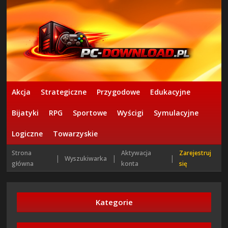
Akcja
Strategiczne
Przygodowe
Edukacyjne
Bijatyki
RPG
Sportowe
Wyścigi
Symulacyjne
Logiczne
Towarzyskie
Strona
Aktywacja
Zarejestruj
|
|
|
Wyszukiwarka
główna
konta
się
Kategorie