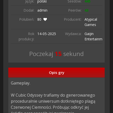
Język:
polski
Seedów:
445
Dodał:
admin
Peerów:
43
Polubień:
80
Producent:
Atypical
Games
Rok
14-05-
2025
Wydawca:
Gaijin
produkcji:
Entertainment
Poczekaj
14
sekund
Opis gry
Gameplay.

W Cubic Odyssey trafiamy do generowanego 
proceduralnie uniwersum dotkniętego plagą 
Czerwonej Ciemności. Próbując odkryć jej 