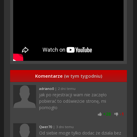
Komentarze
(w tym tygodniu)
adriano0
| 2 dni temu
jak po rejestracji wam nie zaczęło
pobierać to odświeżcie stronę, mi
pomogło
+
28
-
1
Qwer70
| 3 dni temu
Od siebie moge tylko dodac że dziala bez