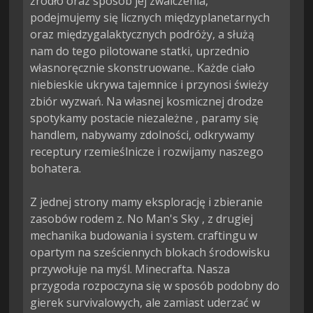
źródło oraz sposób jej zwalczenia, 
podejmujemy się licznych międzyplanetarnych 
oraz międzygalaktycznych podróży, a służą 
nam do tego pilotowane statki, uprzednio 
własnoręcznie skonstruowane.. Każde ciało 
niebieskie ukrywa tajemnice i przynosi świeży 
zbiór wyzwań. Na własnej kosmicznej drodze 
spotykamy postacie niezależne , paramy się 
handlem, nabywamy zdolności, odkrywamy 
receptury rzemieślnicze i rozwijamy naszego 
bohatera.

Z jednej strony mamy eksplorację i zbieranie 
zasobów rodem z. No Man's Sky , z drugiej 
mechanika budowania i system. craftingu w 
opartym na sześciennych blokach środowisku 
przywołuje na myśl. Minecrafta. Nasza 
przygoda rozpoczyna się w sposób podobny do 
gierek survivalowych, ale zamiast uderzać w 