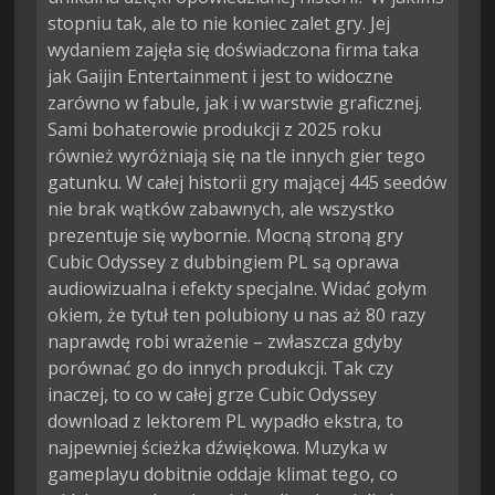
stopniu tak, ale to nie koniec zalet gry. Jej
wydaniem zajęła się doświadczona firma taka
jak Gaijin Entertainment i jest to widoczne
zarówno w fabule, jak i w warstwie graficznej.
Sami bohaterowie produkcji z 2025 roku
również wyróżniają się na tle innych gier tego
gatunku. W całej historii gry mającej 445 seedów
nie brak wątków zabawnych, ale wszystko
prezentuje się wybornie. Mocną stroną gry
Cubic Odyssey z dubbingiem PL są oprawa
audiowizualna i efekty specjalne. Widać gołym
okiem, że tytuł ten polubiony u nas aż 80 razy
naprawdę robi wrażenie – zwłaszcza gdyby
porównać go do innych produkcji. Tak czy
inaczej, to co w całej grze Cubic Odyssey
download z lektorem PL wypadło ekstra, to
najpewniej ścieżka dźwiękowa. Muzyka w
gameplayu dobitnie oddaje klimat tego, co