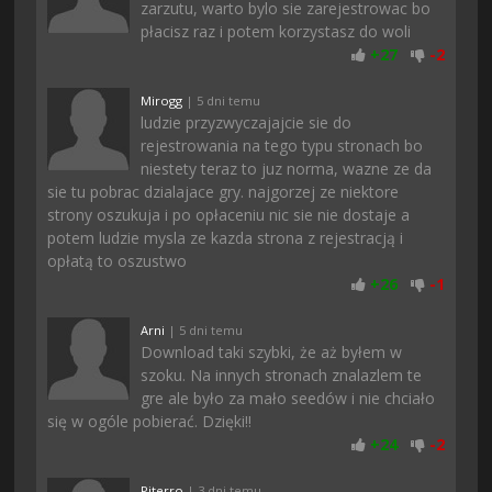
zarzutu, warto bylo sie zarejestrowac bo
płacisz raz i potem korzystasz do woli
+
27
-
2
Mirogg
| 5 dni temu
ludzie przyzwyczajajcie sie do
rejestrowania na tego typu stronach bo
niestety teraz to juz norma, wazne ze da
sie tu pobrac dzialajace gry. najgorzej ze niektore
strony oszukuja i po opłaceniu nic sie nie dostaje a
potem ludzie mysla ze kazda strona z rejestracją i
opłatą to oszustwo
+
26
-
1
Arni
| 5 dni temu
Download taki szybki, że aż byłem w
szoku. Na innych stronach znalazlem te
gre ale było za mało seedów i nie chciało
się w ogóle pobierać. Dzięki!!
+
24
-
2
Piterro
| 3 dni temu