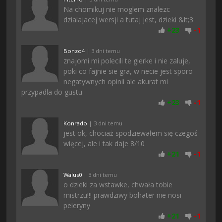
Na chomikuj nie moglem znalezc
dzialajacej wersji a tutaj jest, dzieki &lt;3
+
23
-
1
Bonzo4
| 3 dni temu
znajomi mi polecili te gierke i nie zaluje,
poki co fajnie sie gra, w necie jest sporo
negatywnych opinii ale akurat mi
przypadla do gustu
+
23
-
1
Konrado
| 3 dni temu
jest ok, chociaż spodziewałem się czegoś
więcej, ale i tak daje 8/10
+
21
-
1
Walus0
| 3 dni temu
o dzieki za wstawke, chwała tobie
mistrzu!!! prawdziwy bohater nie nosi
peleryny
+
21
-
1