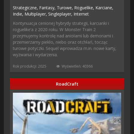
Strategiczne,
Fantasy,
Turowe,
Roguelike,
Karciane,
Indie,
Multiplayer,
Singleplayer,
Internet
Kontynuacja cenionej hybrydy strategii, karcianki i
roguelike’a z 2020 roku. W Monster Train 2
przejmujemy kontrolę nad aniołami lub demonami i
przemierzamy piekło, niebo oraz otchłań, tocząc
turowe potyczki. Sequel wprowadza m.in. nowe karty,
wyzwania i wydarzenia.
Rok produkcji: 2025
Wyświetleń: 40366
RoadCraft