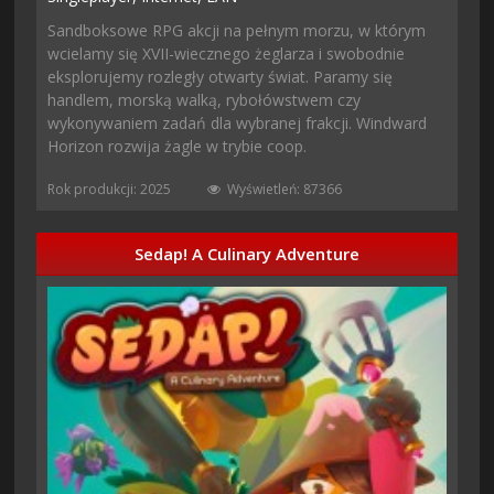
Sandboksowe RPG akcji na pełnym morzu, w którym
wcielamy się XVII-wiecznego żeglarza i swobodnie
eksplorujemy rozległy otwarty świat. Paramy się
handlem, morską walką, rybołówstwem czy
wykonywaniem zadań dla wybranej frakcji. Windward
Horizon rozwija żagle w trybie coop.
Rok produkcji: 2025
Wyświetleń: 87366
Sedap! A Culinary Adventure