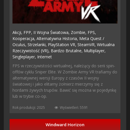
Akcji,
FPP,
II Wojna Światowa,
Zombie,
FPS,
Kooperacja,
Alternatywna Historia,
Meta Quest /
Oculus,
Strzelanki,
PlayStation VR,
SteamVR,
Wirtualna
Rzeczywistość (VR),
Bardzo Brutalne,
Multiplayer,
Singleplayer,
Internet
FPS w rzeczywistości wirtualnej, należący do serii spin-
offów cyklu Sniper Elite. W Zombie Army VR trafiamy do
alternatywnej wersji Europy z czasów II wojny
światowej i jako elitarny żołnierz mierzymy się z
hordami żywych trupów. Bawić się można w pojedynkę
lub w trybie co-op.
Rok produkcji: 2025
Wyświetleń: 5591
Windward Horizon