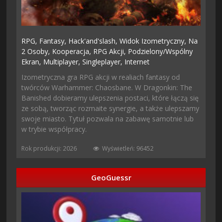
RPG,
Fantasy,
Hack'and'slash,
Widok Izometryczny,
Na
2 Osoby,
Kooperacja,
RPG Akcji,
Podzielony/wspólny
Ekran,
Multiplayer,
Singleplayer,
Internet
Izometryczna gra RPG akcji w realiach fantasy od
twórców Warhammer: Chaosbane. W Dragonkin: The
Banished dobieramy ulepszenia postaci, które łączą się
ze sobą, tworząc rozmaite synergie, a także ulepszamy
swoje miasto. Tytuł pozwala na zabawę samotnie lub
w trybie współpracy.
Rok produkcji: 2026
Wyświetleń: 96452
GeoGuessr