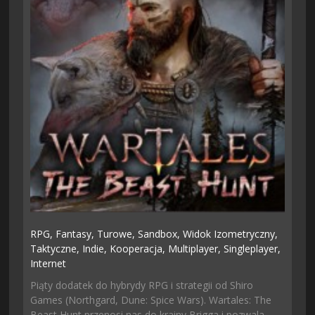
RPG,
Fantasy,
Turowe,
Sandbox,
Widok Izometryczny,
Taktyczne,
Indie,
Kooperacja,
Multiplayer,
Singleplayer,
Internet
Piąty dodatek do hybrydy RPG i strategii od Shiro
Games (Northgard, Dune: Spice Wars). Wartales: The
Beast Hunt przenosi nas do krainy Brigga i pozwala