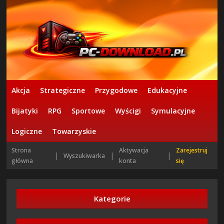
Akcja
Strategiczne
Przygodowe
Edukacyjne
Bijatyki
RPG
Sportowe
Wyścigi
Symulacyjne
Logiczne
Towarzyskie
Strona
Aktywacja
Zarejestruj
|
|
|
Wyszukiwarka
główna
konta
się
Kategorie