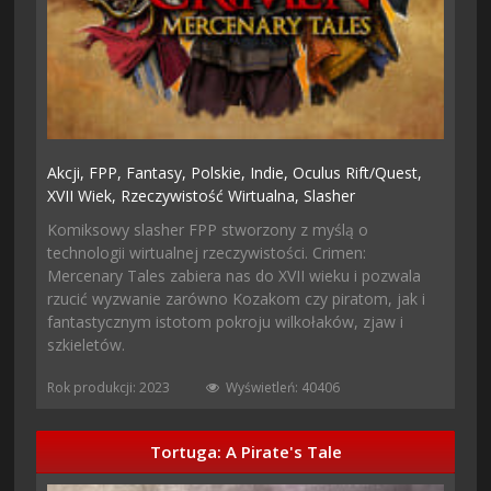
Akcji,
FPP,
Fantasy,
Polskie,
Indie,
Oculus Rift/Quest,
XVII Wiek,
Rzeczywistość Wirtualna,
Slasher
Komiksowy slasher FPP stworzony z myślą o
technologii wirtualnej rzeczywistości. Crimen:
Mercenary Tales zabiera nas do XVII wieku i pozwala
rzucić wyzwanie zarówno Kozakom czy piratom, jak i
fantastycznym istotom pokroju wilkołaków, zjaw i
szkieletów.
Rok produkcji: 2023
Wyświetleń: 40406
Tortuga: A Pirate's Tale