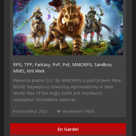
RPG,
TPP,
Fantasy,
PvP,
PvE,
MMORPG,
Sandbox,
MMO,
XVII Wiek
Pierwsze płatne DLC do MMORPG-a pod tytułem New
World. Największą nowością wprowadzoną w New
World: Rise of the Angry Earth jest możliwość
oswajania i dosiadania zwierząt.
Rok produkcji: 2023
Wyświetleń: 10928
En Garde!