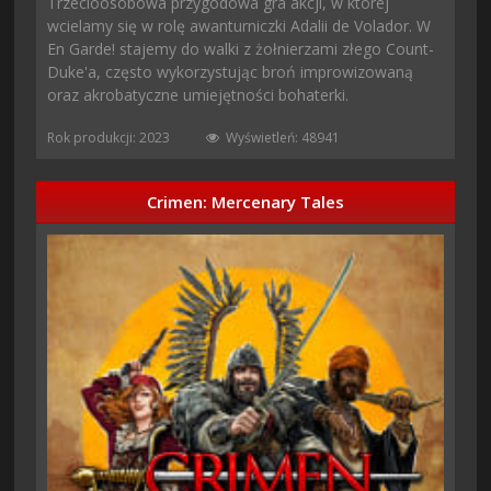
Trzecioosobowa przygodowa gra akcji, w której
wcielamy się w rolę awanturniczki Adalii de Volador. W
En Garde! stajemy do walki z żołnierzami złego Count-
Duke'a, często wykorzystując broń improwizowaną
oraz akrobatyczne umiejętności bohaterki.
Rok produkcji: 2023
Wyświetleń: 48941
Crimen: Mercenary Tales