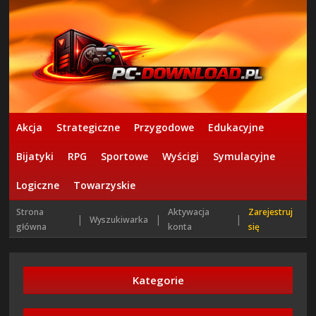
Akcja
Strategiczne
Przygodowe
Edukacyjne
Bijatyki
RPG
Sportowe
Wyścigi
Symulacyjne
Logiczne
Towarzyskie
Strona
Aktywacja
Zarejestruj
|
|
|
Wyszukiwarka
główna
konta
się
Kategorie