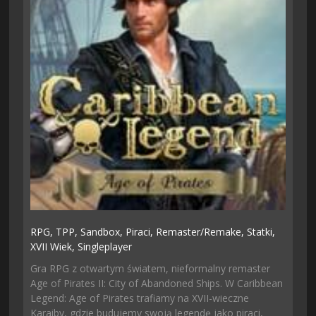
RPG,
TPP,
Sandbox,
Piraci,
Remaster/remake,
Statki,
XVII Wiek,
Singleplayer
Gra RPG z otwartym światem, nieformalny remaster
Age of Pirates II: City of Abandoned Ships. W Caribbean
Legend: Age of Pirates trafiamy na XVII-wieczne
Karaiby, gdzie budujemy swoją legendę jako piraci,