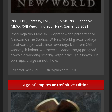
RPG,
TPP,
Fantasy,
PvP,
PvE,
MMORPG,
Sandbox,
MMO,
XVII Wiek,
Find Your Next Game,
E3 2021
Produkcja typu MMORPG opracowana przez zespół
Amazon Game Studios. W New World gracze trafiają
do otwartego świata inspirowanego klimatem XVII-
wiecznych kolonii w Ameryce. Gracze mogą podążać
dowolnie wybraną ścieżką, współpracując z innymi lub
obierając drogę samotników.
Rok produkcji: 2021
Wyświetleń: 89103
Age of Empires III: Definitive Edition