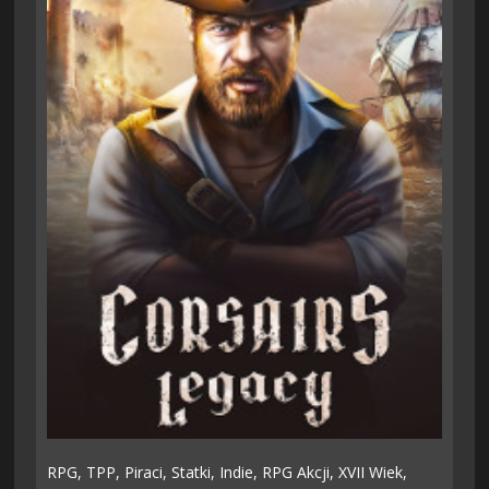
RPG,
TPP,
Piraci,
Statki,
Indie,
RPG Akcji,
XVII Wiek,