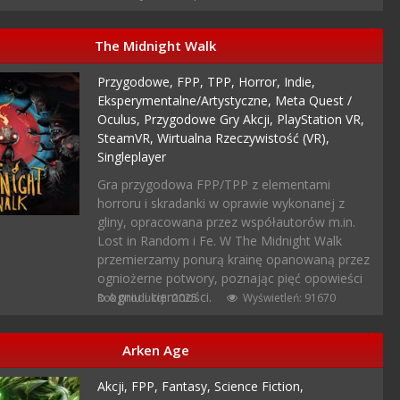
The Midnight Walk
Przygodowe,
FPP,
TPP,
Horror,
Indie,
Eksperymentalne/artystyczne,
Meta Quest /
Oculus,
Przygodowe Gry Akcji,
PlayStation VR,
SteamVR,
Wirtualna Rzeczywistość (VR),
Singleplayer
Gra przygodowa FPP/TPP z elementami
horroru i skradanki w oprawie wykonanej z
gliny, opracowana przez współautorów m.in.
Lost in Random i Fe. W The Midnight Walk
przemierzamy ponurą krainę opanowaną przez
ogniożerne potwory, poznając pięć opowieści
o ogniu i ciemności.
Rok produkcji: 2025
Wyświetleń: 91670
Arken Age
Akcji,
FPP,
Fantasy,
Science Fiction,