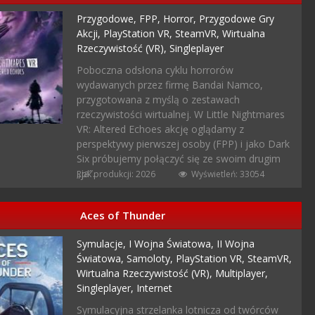
Przygodowe,
FPP,
Horror,
Przygodowe Gry
Akcji,
PlayStation VR,
SteamVR,
Wirtualna
Rzeczywistość (VR),
Singleplayer
Poboczna odsłona cyklu horrorów
wydawanych przez firmę Bandai Namco,
przygotowana z myślą o zestawach
rzeczywistości wirtualnej. W Little Nightmares
VR: Altered Echoes akcję oglądamy z
perspektywy pierwszej osoby (FPP) i jako Dark
Six próbujemy połączyć się ze swoim drugim
„ja”.
Rok produkcji: 2026
Wyświetleń: 33054
Aces of Thunder
Symulacje,
I Wojna Światowa,
II Wojna
Światowa,
Samoloty,
PlayStation VR,
SteamVR,
Wirtualna Rzeczywistość (VR),
Multiplayer,
Singleplayer,
Internet
Symulacyjna strzelanka lotnicza od twórców