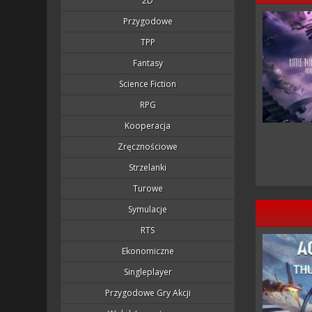
2D
Przygodowe
TPP
Fantasy
Science Fiction
RPG
Kooperacja
Zręcznościowe
Strzelanki
Turowe
Symulacje
RTS
Ekonomiczne
Singleplayer
Przygodowe Gry Akcji