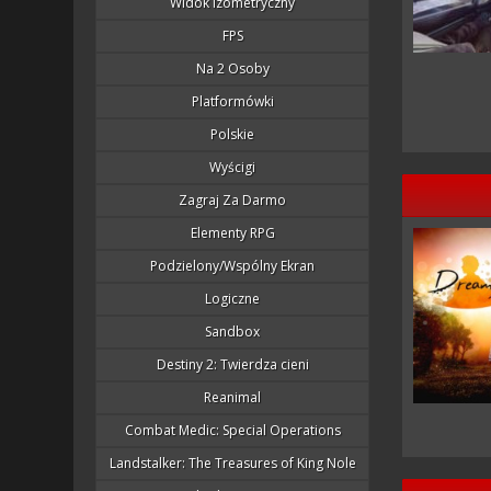
Widok Izometryczny
FPS
Na 2 Osoby
Platformówki
Polskie
Wyścigi
Zagraj Za Darmo
Elementy RPG
Podzielony/wspólny Ekran
Logiczne
Sandbox
Destiny 2: Twierdza cieni
Reanimal
Combat Medic: Special Operations
Landstalker: The Treasures of King Nole