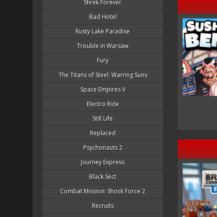
Shrek Forever
Bad Hotel
Rusty Lake Paradise
Trouble in Warsaw
Fury
The Titans of Steel: Warring Suns
Space Empires V
Electro Ride
Still Life
Replaced
Psychonauts 2
Journey Express
Black Sect
Combat Mission: Shock Force 2
Recruits