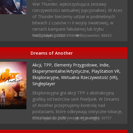
War Thunder, wykorzystująca zestawy
rzeczywistości wirtualnej (opcjonalnie). W Aces
of Thunder bierzemy udział w podniebnych
bitwach z czasów I i II wojny światowej, w
ramach kampanii fabularnej lub trybu
multiplayer przez Internet.
Rok produkcji: 2026
Wyświetleń: 88633
Dreams of Another
Akcji,
TPP,
Elementy Przygodowe,
Indie,
Eksperymentalne/artystyczne,
PlayStation VR,
Eksploracyjne,
Wirtualna Rzeczywistość (VR),
Singleplayer
Eksploracyjna gra akcji TPP z abstrakcyjną
grafiką od twórców serii PixelJunk. W Dreams
of Another przejmujemy kontrolę nad
postaciami, które odkrywają oniryczne lokacje,
strzelając do pokrywającej je mgły.
Rok produkcji: 2025
Wyświetleń: 93757