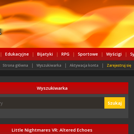
|
Edukacyjne
|
Bijatyki
|
RPG
|
Sportowe
|
Wyścigi
|
S
|
|
|
Strona główna
Wyszukiwarka
Aktywacja konta
Zarejestruj się
Wyszukiwarka
Szukaj
Little Nightmares VR: Altered Echoes