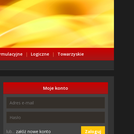
ymulacyjne
|
Logiczne
|
Towarzyskie
Moje konto
lub...
załóż nowe konto
Zaloguj