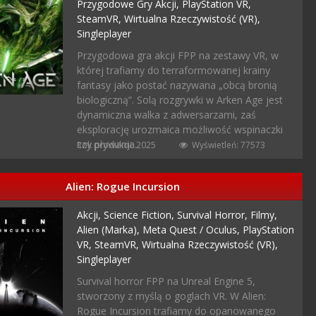
Przygodowe Gry Akcji,
PlayStation VR,
SteamVR,
Wirtualna Rzeczywistość (VR),
Singleplayer
Przygodowa gra akcji FPP na zestawy VR, w
której trafiamy do terraformowanej krainy
fantasy jako postać nazywana „obcą bronią
biologiczną”. Solą rozgrywki w Arken Age jest
dynamiczna walka z adwersarzami, zaś
eksplorację urozmaica możliwość wspinaczki
czy pływania.
Rok produkcji: 2025
Wyświetleń: 77573
Alien: Rogue Incursion
Akcji,
Science Fiction,
Survival Horror,
Filmy,
Alien (marka),
Meta Quest / Oculus,
PlayStation
VR,
SteamVR,
Wirtualna Rzeczywistość (VR),
Singleplayer
Survival horror FPP na Unreal Engine 5,
stworzony z myślą o goglach VR. W Alien:
Rogue Incursion trafiamy do opanowanego