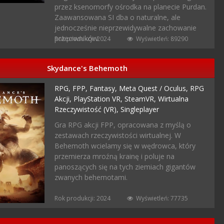
przez ksenomorfy ośrodka na planecie Purdan.
Zaawansowana SI dba o naturalne, ale
jednocześnie nieprzewidywalne zachowanie
przeciwników.
Rok produkcji: 2024
Wyświetleń: 89290
Skydance's Behemoth
RPG,
FPP,
Fantasy,
Meta Quest / Oculus,
RPG
Akcji,
PlayStation VR,
SteamVR,
Wirtualna
Rzeczywistość (VR),
Singleplayer
Gra RPG akcji FPP, opracowana z myślą o
zestawach rzeczywistości wirtualnej. W
Behemoth wcielamy się w wędrowca, który
przemierza mroźną krainę i poluje na
panoszących się na tych ziemiach gigantów
zwanych behemotami.
Rok produkcji: 2024
Wyświetleń: 77735