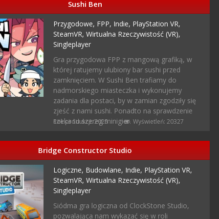
Sushi Ben
Przygodowe,
FPP,
Indie,
PlayStation VR,
SteamVR,
Wirtualna Rzeczywistość (VR),
Singleplayer
Gra przygodowa FPP z mangową grafiką, w
której ratujemy ulubiony bar sushi przed
zamknięciem. W Sushi Ben trafiamy do
nadmorskiego miasteczka i wykonujemy
zadania dla postaci, by w zamian zgodziły się
zjeść z nami sushi. Ponadto na sprawdzenie
czeka tu szereg minigier.
Rok produkcji: 2025
Wyświetleń: 20327
Bridge Constructor Studio
Logiczne,
Budowlane,
Indie,
PlayStation VR,
SteamVR,
Wirtualna Rzeczywistość (VR),
Singleplayer
Siódma gra logiczna od ClockStone Studio,
pozwalająca nam wykazać się w roli