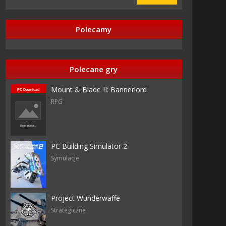
Polecamy
Polecane gry
Mount & Blade II: Bannerlord
RPG
PC Building Simulator 2
Symulacje
Project Wunderwaffe
Strategiczne