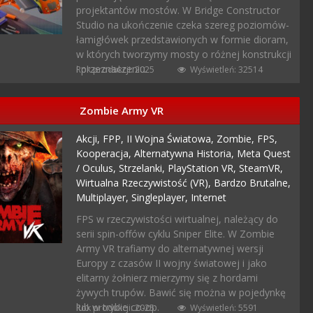
projektantów mostów. W Bridge Constructor
Studio na ukończenie czeka szereg poziomów-
łamigłówek przedstawionych w formie dioram,
w których tworzymy mosty o różnej konstrukcji
i przeznaczeniu.
Rok produkcji: 2025
Wyświetleń: 32514
Zombie Army VR
Akcji,
FPP,
II Wojna Światowa,
Zombie,
FPS,
Kooperacja,
Alternatywna Historia,
Meta Quest
/ Oculus,
Strzelanki,
PlayStation VR,
SteamVR,
Wirtualna Rzeczywistość (VR),
Bardzo Brutalne,
Multiplayer,
Singleplayer,
Internet
FPS w rzeczywistości wirtualnej, należący do
serii spin-offów cyklu Sniper Elite. W Zombie
Army VR trafiamy do alternatywnej wersji
Europy z czasów II wojny światowej i jako
elitarny żołnierz mierzymy się z hordami
żywych trupów. Bawić się można w pojedynkę
lub w trybie co-op.
Rok produkcji: 2025
Wyświetleń: 5591