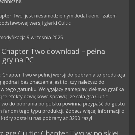
echniczne.

hapter Two. jest niesamodzielnym dodatkiem. , zatem 
dstawowej wersji gierki Cultic.

modyfikacja 9 września 2025
: Chapter Two download – pełna
 gry na PC
c: Chapter Two w pełnej wersji do pobrania to produkcja
godna i bez znaczenia jest to, czy należysz do
ów tego gatunku. Wciągający gameplay, ciekawa grafika
ące efekty dźwiękowe sprawią, że cała gra Cultic:
Two do pobrania po polsku powinna przypaść do gustu
 fanom tego typu produkcji. Zobacz więcej informacji o
, który został u nas pobrany aż 3290 razy!
z grę Cultic: Chapter Two w polskiej