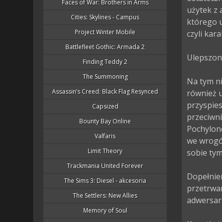
Faces of War: Brothers in Arms
użytek z 
Cities: Skylines - Campus
którego 
Project Winter Mobile
czyli kar
Battlefleet Gothic: Armada 2
Ulepszone
Finding Teddy 2
The Summoning
Na tym ni
Assassin’s Creed: Black Flag Resynced
również 
przyspies
Capsized
przeciwni
Bounty Bay Online
Pochylono
Valfaris
we wrogó
Limit Theory
sobie tym
Trackmania United Forever
Dopełnie
The Sims 3: Diesel - akcesoria
przetrwa
The Settlers: New Allies
adwersarz
Memory of Soul