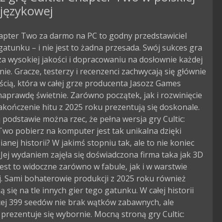
 językowej
hapter Two za darmo na PC to godny przedstawiciel
atunku – i nie jest to żadna przesada. Swój sukces gra
a wysokiej jakości i dopracowaniu na dosłownie każdej
nie. Gracze, testerzy i recenzenci zachwycają się głównie
cią, która w całej grze producenta Jasozz Games
aprawdę świetnie. Zarówno początek, jak i rozwinięcie
zakończenie hitu z 2025 roku prezentują się doskonale.
j podstawie można rzec, że pełna wersja gry Cultic:
wo pobierz na komputer jest tak unikalna dzięki
anej historii? W jakimś stopniu tak, ale to nie koniec
. Jej wydaniem zajęła się doświadczona firma taka jak 3D
jest to widoczne zarówno w fabule, jak i w warstwie
j. Sami bohaterowie produkcji z 2025 roku również
ą się na tle innych gier tego gatunku. W całej historii
cej 399 seedów nie brak wątków zabawnych, ale
prezentuje się wybornie. Mocną stroną gry Cultic: