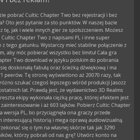
zie pobrać Cultic: Chapter Two bez rejestracji i bez
? Oto jest pytanie za sto punktów. W naszej bazie
 tę, jak i wiele innych gier ze spolszczeniem. Możesz
Cultic: Chapter Two z napisami PL i inne super
 z tego gatunku. Wystarczy mieć stabilne połączenie z
m, aby móc pobierać wszystko bez limitu! Cała gra
Chapter Two download w języku polskim do pobrania
się doskonałą fabułą oraz ścieżką dźwiękową i ma
1 peerów. Tę stronę wyświetlono aż 20070 razy, tak
próżno szukać czegoś lepszego wśród produkcji Jasozz
statnich lat. Prawdą jest, że wydawnictwo 3D Realms
 reszta ekipy wykonała ciężką pracę, której efektem jest
ainteresowanie i aż 603 lajków. Pobierz Cultic: Chapter
 wersja PL, bo przyciągnęła ona graczy przede
 interesującą historią i mega oprawą audiowizualną.
zekonać się o tym na własnej skórze tak jak 3290
ików, którzy pobrali od nas grę? Utwórz konto na