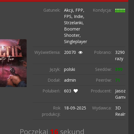
Gatunek:
Akcji,
FPP,
Kondycja:
FPS,
Indie,
Strzelanki,
Boomer
Shooter,
Singleplayer
Wyświetlenia:
20070
Pobrano:
3290
razy
Język:
polski
Seedów:
399
Dodał:
admin
Peerów:
71
Polubień:
603
Producent:
Jasozz
Games
Rok
18-09-
2025
Wydawca:
3D
produkcji:
Realms
Poczekaj
15
sekund