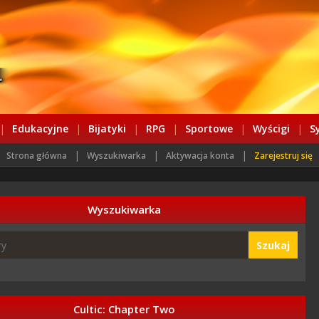
|
Edukacyjne
|
Bijatyki
|
RPG
|
Sportowe
|
Wyścigi
|
S
|
|
|
Strona główna
Wyszukiwarka
Aktywacja konta
Zarejestruj się
Wyszukiwarka
Szukaj
Cultic: Chapter Two