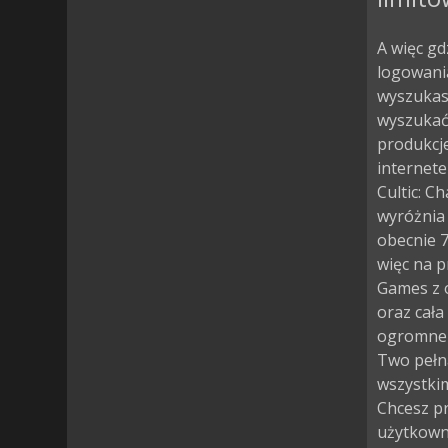
A więc gd
logowania
wyszukasz
wyszukać 
produkcje
internete
Cultic: 
wyróżnia 
obecnie 7
więc na 
Games z o
oraz cała
ogromne z
Two pełna
wszystkim
Chcesz pr
użytkown