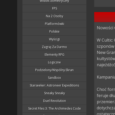
Widok Izometryczny
FPS
Na 2 Osoby
Platformówki
Nowości w
Polskie
Wyścigi
W Cultic:
szponów ś
Zagraj Za Darmo
New Gran
Elementy RPG
kultystów
Logiczne
najeźdźcó
Podzielony/wspólny Ekran
Kampania,
Sandbox
Starseeker: Astroneer Expeditions
Choć form
Sneaky Sneaky
feruje dł
Duel Revolution
przemierz
dotychcz
Secret Files 3: The Archimedes Code
ostateczn