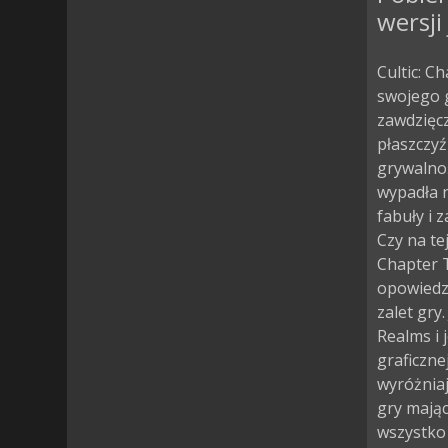
wersji
Cultic: C
swojego g
zawdzięcz
płaszczyź
grywalnoś
wypadła n
fabuły i 
Czy na te
Chapter T
opowiedzi
zalet gry
Realms i 
graficzne
wyróżniaj
gry mają
wszystko 