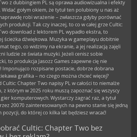
Two z dubbingiem PL są oprawa audiowizualna i efekty
. Widać gołym okiem, że tytuł ten polubiony u nas aż
 naprawdę robi wrażenie – zwłaszcza gdyby porównać
ch produkcji. Tak czy inaczej, to co w całej grze Cultic:
Two download z lektorem PL wypadło ekstra, to
ej ścieżka dźwiękowa. Muzyka w gameplayu dobitnie
mat tego, co widzimy na ekranie, a jej realizacją zajęli
ni ludzie ze świata muzyki. Jeżeli cenisz sobie
ki, to produkcja Jasozz Games zapewne cię nie
e! Imponująco rozpisane postacie, dobrze dobrana
iekawa grafika – no czego można chcieć więcej?
Cultic: Chapter Two napisy PL w całości to niemalże
o, z którym w 2025 roku muszą zapoznać się wszyscy
 gier komputerowych. Wystarczy zagrać raz, a tytuł
przez 20070 zainteresowanych na pewno stanie się jedną
 pozycji, do której co kilka lat będziesz wracać!
obrać Cultic: Chapter Two bez
w i bez reklam?