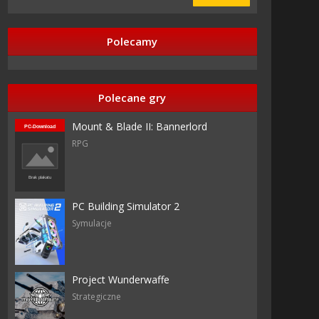
Polecamy
Polecane gry
Mount & Blade II: Bannerlord
RPG
PC Building Simulator 2
Symulacje
Project Wunderwaffe
Strategiczne