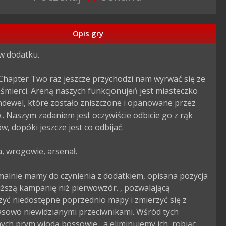
Opis gry
 dodatku.

 Chapter Two raz jeszcze przychodzi nam wyrwać się ze 
mierci. Areną naszych funkcjonujeń jest miasteczko 
dewel, które zostało zniszczone i opanowane przez 
.. Naszym zadaniem jest oczywiście odbicie go z rąk 
w, dopóki jeszcze jest co odbijać.

 wrogowie, arsenał.

alnie mamy do czynienia z dodatkiem, opisana pozycja 
uższą kampanię niż pierwowzór. , pozwalającą 
yć niedostępne poprzednio mapy i zmierzyć się z 
asowo niewidzianymi przeciwnikami. Wśród tych 
ych prym wiodą bossowie , a eliminujemy ich, robiąc 