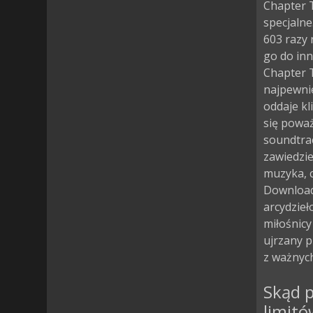
Chapter 
specjalne
603 razy
go do inny
Chapter 
najpewni
oddaje kli
się poważ
soundtrac
zawiedzi
muzyka, c
Download 
arcydzieł
miłośnicy
ujrzany 
z ważnych
Skąd p
limitó