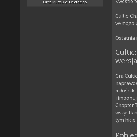
Kwestie t
Orcs Must Die! Deathtrap
Cultic: C
wymaga po
Ostatnia 
Cultic
wersja
Gra Culti
naprawdę 
miłośnik
i imponuj
Chapter 
wszystkim
tym hicie
Pobier