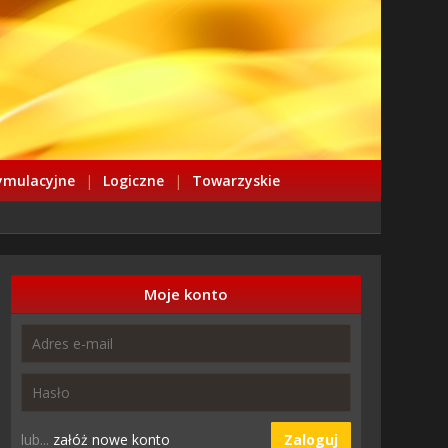
ymulacyjne
|
Logiczne
|
Towarzyskie
Moje konto
lub...
załóż nowe konto
Zaloguj