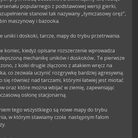
arsenału popularnego z podstawowej wersji gierki, 
uzupełnienie stanowi tak nazywany „tymczasowy oręż”, 
abin maszynowy i bazooka.

 uniki i doskoki, tarcze, mapy do trybu przetrwania.

e koniec, kiedyż opisane rozszerzenie wprowadza 
ulepszoną mechanikę uników i doskoków.. Te pierwsze 
zono, z kolei drugie złączono z atakiem wręcz na 
ka, co zezwala uczynić rozgrywkę bardziej agresywną. 
 się również nad tarczami, którymi łatwiej jest miotać 
w oraz które można wbijać w ziemię, zapewniając 
czasową osłonę stacjonarną.

niem tego wszystkiego są nowe mapy do trybu 
nia, w którym stawiamy czoła  następnym falom 
y.
