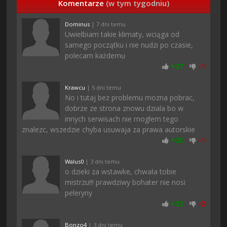
Komentarze
(w tym tygodniu)
Dominus
| 7 dni temu
Uwielbiam takie klimaty, wciąga od
samego początku i nie nudzi po czasie,
polecam każdemu
+
27
-
1
Krawcu
| 5 dni temu
No i tutaj bez problemu mozna pobrac,
dobrze ze strona znowu dziala bo w
innych serwisach nie moglem tego
znalezc, wszedzie chyba usuwaja za prawa autorskie
+
25
-
1
Walus0
| 3 dni temu
o dzieki za wstawke, chwała tobie
mistrzu!!! prawdziwy bohater nie nosi
peleryny
+
23
-
2
Bonzo4
| 3 dni temu