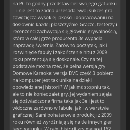
na PC to godny przedstawiciel swojego gatunku
– i nie jest to żadna przesada. Swój sukces gra
zawdzięcza wysokiej jakości i dopracowaniu na
dosłownie każdej płaszczyźnie. Gracze, testerzy i
recenzenci zachwycają się głównie grywalnością,
która w całej grze producenta 3e wypadła
naprawdę świetnie. Zarówno początek, jak i
rozwinięcie fabuły i zakończenie hitu z 2009
roku prezentują się doskonale. Czy na tej
podstawie można rzec, że pełna wersja gry
Domowe Karaoke: wersja DVD część 3 pobierz
na komputer jest tak unikalna dzięki
opowiedzianej historii? W jakimś stopniu tak,
ale to nie koniec zalet gry. Jej wydaniem zajęła
się doświadczona firma taka jak 3e i jest to
widoczne zarówno w fabule, jak i w warstwie
graficznej. Sami bohaterowie produkcji z 2009
roku również wyróżniają się na tle innych gier
tego gatunku. W całej historii gry mającej 162