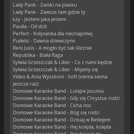
Lady Pank - Zamki na piasku

Lady Pank - Zawsze tam gdzie ty

Łzy - Jestem jaka jestem

Paulla - Od dziś

Perfect - Kołysanka dla nieznajomej

Pudelsi - Dawna dziewczyno

Reni Jusis - A mogło być tak ślicznie

Republika - Biała flaga

Sylwia Grzeszczak & Liber - Co z nami będzie

Sylwia Grzeszczak & Liber - Mijamy się

Video & Ania Wyszkoni - Soft (siema siema 
jeszcze raz)

Domowe Karaoke Band - Lulajże Jezuniu

Domowe Karaoke Band - Gdy się Chrystus rodzi

Domowe Karaoke Band - Cicha noc

Domowe Karaoke Band - Bóg się rodzi

Domowe Karaoke Band - Dzisiaj w Betlejem

Domowe Karaoke Band - Hej kolęda, kolęda
