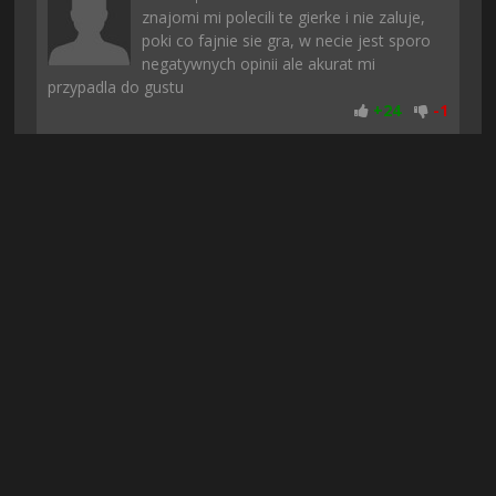
znajomi mi polecili te gierke i nie zaluje,
poki co fajnie sie gra, w necie jest sporo
negatywnych opinii ale akurat mi
przypadla do gustu
+
24
-
1
apache113
| 5 dni temu
dobra gra nie ma co, a ci co narzekają że
gdzie indziej nie da sie znalezc to polecam
pobierac tylko z tej strony i tyle, tutaj
prawie zawsze znajduje gre ktorej szukam
+
23
-
1
Konrado
| 5 dni temu
jest ok, chociaż spodziewałem się czegoś
więcej, ale i tak daje 8/10
+
23
-
1
Qwer70
| 5 dni temu
Od siebie moge tylko dodac że dziala bez
zarzutu, warto bylo sie zarejestrowac bo