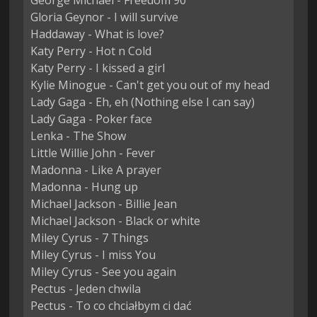
George Michael - Freedom 90

Gloria Geynor - I will survive

Haddaway - What is love?

Katy Perry - Hot n Cold

Katy Perry - I kissed a girl

Kylie Minogue - Can't get you out of my head

Lady Gaga - Eh, eh (Nothing else I can say)

Lady Gaga - Poker face

Lenka - The Show

Little Willie John - Fever

Madonna - Like A prayer

Madonna - Hung up

Michael Jackson - Billie Jean

Michael Jackson - Black or white

Miley Cyrus - 7 Things

Miley Cyrus - I miss You

Miley Cyrus - See you again

Pectus - Jeden chwila

Pectus - To co chciałbym ci dać
