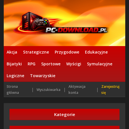
Akcja
Strategiczne
Przygodowe
Edukacyjne
Bijatyki
RPG
Sportowe
Wyścigi
Symulacyjne
Logiczne
Towarzyskie
Strona
Aktywacja
Zarejestruj
|
|
|
Wyszukiwarka
główna
konta
się
Kategorie