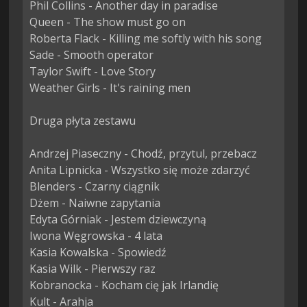
Phil Collins - Another day in paradise

Queen - The show must go on

Roberta Flack - Killing me softly with his song

Sade - Smooth operator

Taylor Swift - Love Story

Weather Girls - It's raining men

Druga płyta zestawu

Andrzej Piaseczny - Chodź, przytul, przebacz

Anita Lipnicka - Wszystko się może zdarzyć

Blenders - Czarny ciągnik

Dżem - Naiwne zapytania

Edyta Górniak - Jestem dziewczyną

Iwona Węgrowska - 4 lata

Kasia Kowalska - Spowiedź

Kasia Wilk - Pierwszy raz

Kobranocka - Kocham cię jak Irlandię

Kult - Arahja
