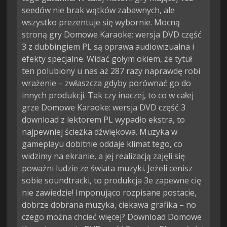
seedów nie brak wątków zabawnych, ale
wszystko prezentuje się wybornie. Mocną
stroną gry Domowe Karaoke: wersja DVD część
3 z dubbingiem PL są oprawa audiowizualna i
efekty specjalne. Widać gołym okiem, że tytuł
ten polubiony u nas aż 287 razy naprawdę robi
wrażenie – zwłaszcza gdyby porównać go do
innych produkcji. Tak czy inaczej, to co w całej
grze Domowe Karaoke: wersja DVD część 3
download z lektorem PL wypadło ekstra, to
najpewniej ścieżka dźwiękowa. Muzyka w
gameplayu dobitnie oddaje klimat tego, co
widzimy na ekranie, a jej realizacją zajęli się
poważni ludzie ze świata muzyki. Jeżeli cenisz
sobie soundtracki, to produkcja 3e zapewne cię
nie zawiedzie! Imponująco rozpisane postacie,
dobrze dobrana muzyka, ciekawa grafika – no
czego można chcieć więcej? Download Domowe