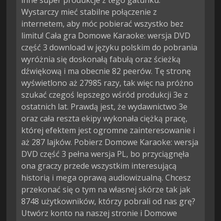
inne super produkcje z tego gatunku.
Wystarczy mieć stabilne połączenie z
internetem, aby móc pobierać wszystko bez
limitu! Cała gra Domowe Karaoke: wersja DVD
część 3 download w języku polskim do pobrania
wyróżnia się doskonałą fabułą oraz ścieżką
dźwiękową i ma obecnie 82 peerów. Tę stronę
wyświetlono aż 27985 razy, tak więc na próżno
szukać czegoś lepszego wśród produkcji 3e z
ostatnich lat. Prawdą jest, że wydawnictwo 3e
oraz cała reszta ekipy wykonała ciężką pracę,
której efektem jest ogromne zainteresowanie i
aż 287 lajków. Pobierz Domowe Karaoke: wersja
DVD część 3 pełna wersja PL, bo przyciągnęła
ona graczy przede wszystkim interesującą
historią i mega oprawą audiowizualną. Chcesz
przekonać się o tym na własnej skórze tak jak
8748 użytkowników, którzy pobrali od nas grę?
Utwórz konto na naszej stronie i Domowe