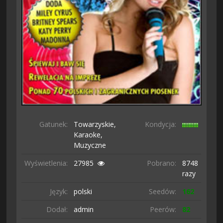
Gatunek:
Towarzyskie,
Kondycja:
Karaoke,
Muzyczne
Wyświetlenia:
27985
Pobrano:
8748
razy
Język:
polski
Seedów:
162
Dodał:
admin
Peerów:
82