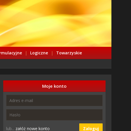
ymulacyjne
|
Logiczne
|
Towarzyskie
Moje konto
lub...
załóż nowe konto
Zaloguj