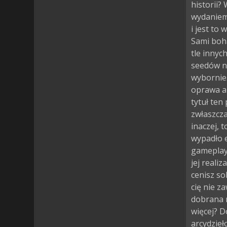
historii? 
wydaniem 
i jest to
Sami boha
tle innyc
seedów n
wybornie.
oprawa au
tytuł ten
zwłaszcza
inaczej, 
wypadło 
gameplayu
jej realiz
cenisz so
cię nie z
dobrana 
więcej? D
arcydzieł