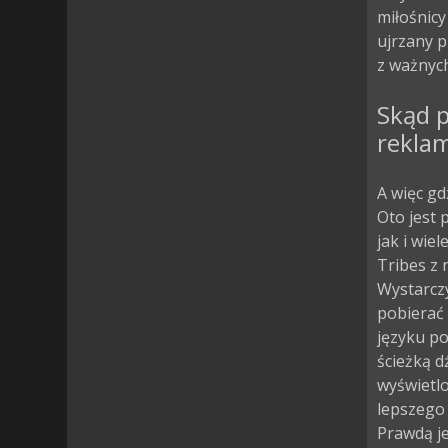
miłośnicy
ujrzany 
z ważnych
Skąd p
rekla
A więc gd
Oto jest 
jak i wie
Tribes z 
Wystarczy
pobierać 
języku po
ścieżką 
wyświetlo
lepszego 
Prawdą je