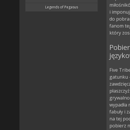
miłośnik
Legends of Pegasus
i imponuj
do pobra
fanom teg
który zos
Pobier
język
Five Trib
gatunku –
zawdzięcz
płaszczyź
grywalnoś
wypadła n
fabuły i 
na tej po
pobierz n