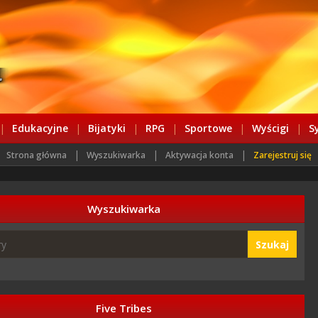
|
Edukacyjne
|
Bijatyki
|
RPG
|
Sportowe
|
Wyścigi
|
S
|
|
|
Strona główna
Wyszukiwarka
Aktywacja konta
Zarejestruj się
Wyszukiwarka
Szukaj
Five Tribes