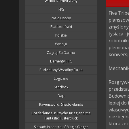
Widok Izometryczny
FPS
Five Trib
Na 2 Osoby
planszowa
zmyślony
Platformówki
tysiąca i
Polskie
robotnik
Wyścigi
plemionac
Zagraj Za Darmo
konwersji
Elementy RPG
Mechanika
Podzielony/wspólny Ekran
Logiczne
Rozgrywka
Sandbox
przedstaw
Budownicz
Dap
lepiej do
Ravensword: Shadowlands
właściwyc
Borderlands 3: Psycho Krieg and the
niezbędne
Fantastic Fustercluck
która zez
Sinbad: In search of Magic Ginger