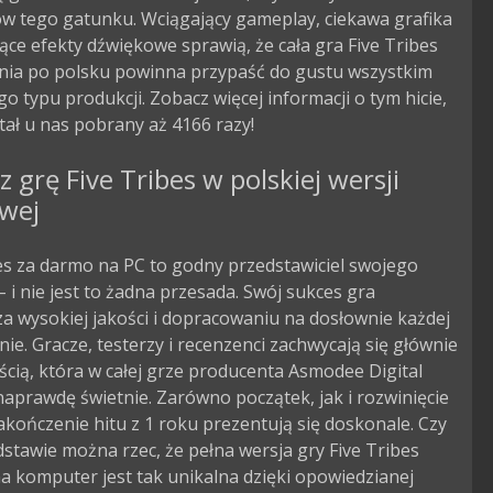
ów tego gatunku. Wciągający gameplay, ciekawa grafika
ące efekty dźwiękowe sprawią, że cała gra Five Tribes
nia po polsku powinna przypaść do gustu wszystkim
o typu produkcji. Zobacz więcej informacji o tym hicie,
tał u nas pobrany aż 4166 razy!
z grę Five Tribes w polskiej wersji
owej
es za darmo na PC to godny przedstawiciel swojego
 i nie jest to żadna przesada. Swój sukces gra
a wysokiej jakości i dopracowaniu na dosłownie każdej
nie. Gracze, testerzy i recenzenci zachwycają się głównie
cią, która w całej grze producenta Asmodee Digital
aprawdę świetnie. Zarówno początek, jak i rozwinięcie
zakończenie hitu z 1 roku prezentują się doskonale. Czy
dstawie można rzec, że pełna wersja gry Five Tribes
a komputer jest tak unikalna dzięki opowiedzianej