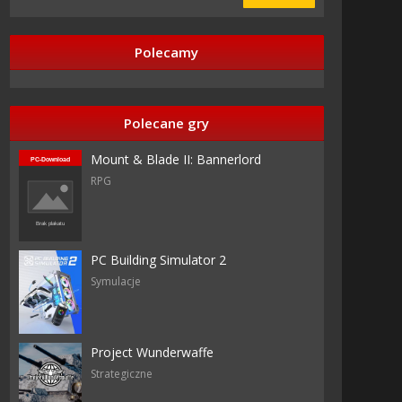
Polecamy
Polecane gry
Mount & Blade II: Bannerlord
RPG
e
PC Building Simulator 2
Symulacje
Project Wunderwaffe
Strategiczne