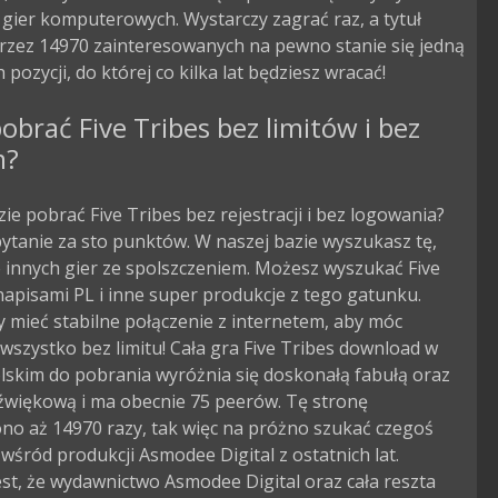
 gier komputerowych. Wystarczy zagrać raz, a tytuł
przez 14970 zainteresowanych na pewno stanie się jedną
 pozycji, do której co kilka lat będziesz wracać!
obrać Five Tribes bez limitów i bez
m?
zie pobrać Five Tribes bez rejestracji i bez logowania?
pytanie za sto punktów. W naszej bazie wyszukasz tę,
le innych gier ze spolszczeniem. Możesz wyszukać Five
napisami PL i inne super produkcje z tego gatunku.
 mieć stabilne połączenie z internetem, aby móc
wszystko bez limitu! Cała gra Five Tribes download w
lskim do pobrania wyróżnia się doskonałą fabułą oraz
dźwiękową i ma obecnie 75 peerów. Tę stronę
no aż 14970 razy, tak więc na próżno szukać czegoś
wśród produkcji Asmodee Digital z ostatnich lat.
st, że wydawnictwo Asmodee Digital oraz cała reszta