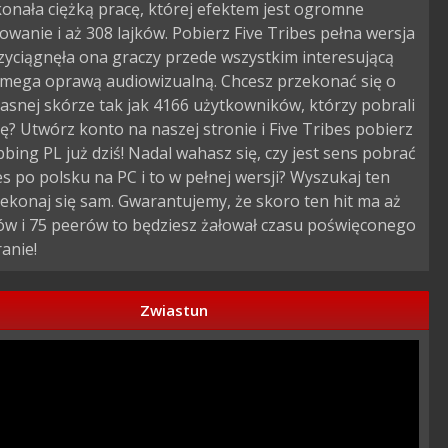
onała ciężką pracę, której efektem jest ogromne
owanie i aż 308 lajków. Pobierz Five Tribes pełna wersja
zyciągnęła ona graczy przede wszystkim interesującą
i mega oprawą audiowizualną. Chcesz przekonać się o
asnej skórze tak jak 4166 użytkowników, którzy pobrali
ę? Utwórz konto na naszej stronie i Five Tribes pobierz
bing PL już dziś! Nadal wahasz się, czy jest sens pobrać
es po polsku na PC i to w pełnej wersji? Wyszukaj ten
rzekonaj się sam. Gwarantujemy, że skoro ten hit ma aż
ów i 75 peerów to będziesz żałował czasu poświęconego
anie!
Zwiastun