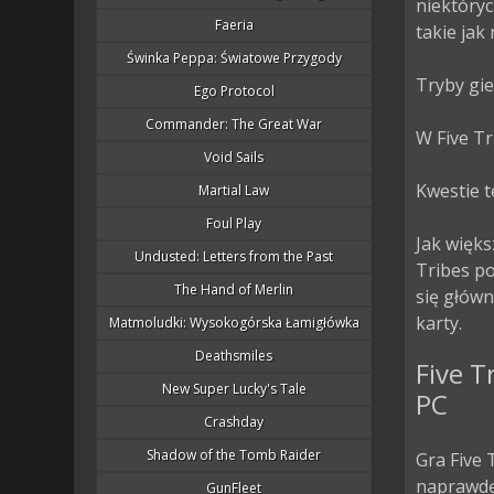
niektóryc
Faeria
takie jak
Świnka Peppa: Światowe Przygody
Tryby gier
Ego Protocol
Commander: The Great War
W Five Tr
Void Sails
Kwestie t
Martial Law
Foul Play
Jak więks
Undusted: Letters from the Past
Tribes po
The Hand of Merlin
się główn
karty.
Matmoludki: Wysokogórska Łamigłówka
Deathsmiles
Five T
New Super Lucky's Tale
PC
Crashday
Shadow of the Tomb Raider
Gra Five 
naprawdę 
GunFleet