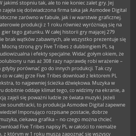
W jakimś stopniu tak, ale to nie koniec zalet gry. Jej
zajęła się doświadczona firma taka jak Asmodee Digital
 widoczne zarówno w fabule, jak i w warstwie graficznej.
terowie produkcji z 1 roku również wyróżniają się na
h gier tego gatunku. W całej historii gry mającej 279
ie brak wątków zabawnych, ale wszystko prezentuje się
 Mocną stroną gry Five Tribes z dubbingiem PL są
diowizualna i efekty specjalne. Widać gołym okiem, że
 polubiony u nas aż 308 razy naprawdę robi wrażenie –
 gdyby porównać go do innych produkcji. Tak czy
to co w całej grze Five Tribes download z lektorem PL
ekstra, to najpewniej ścieżka dźwiękowa. Muzyka w
 dobitnie oddaje klimat tego, co widzimy na ekranie, a
acją zajęli się poważni ludzie ze świata muzyki. Jeżeli
bie soundtracki, to produkcja Asmodee Digital zapewne
awiedzie! Imponująco rozpisane postacie, dobrze
muzyka, ciekawa grafika – no czego można chcieć
ownload Five Tribes napisy PL w całości to niemalże
o, z którym w 1 roku muszą zapoznać się wszyscy