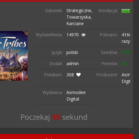
Gatunek:
Strategiczne,
Kondycja:
Towarzyska,
Karciane
Wyświetlenia:
14970
Pobrano:
4166
razy
Język:
polski
Seedów:
279
Dodał:
admin
Peerów:
75
Polubień:
308
Producent:
Asmode
Digital
Wydawca:
Asmodee
Digital
Poczekaj
15
sekund