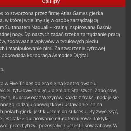
Opis gry
es to stworzona przez firmę Atlas Games gierka 
, w której wcielimy się w osobę zarządzającą 
m Sułtanatem Naquali – krainą inspirowaną Baśnią 
 jednej nocy. Do naszych zadań trzeba zarządzanie pracą 
ów, zdobywanie wpływów w tytułowych pięciu 
h i manipulowanie nimi. Za stworzenie cyfrowej 
 odpowiada korporacja Asmodee Digital.

.

 w Five Tribes opiera się na kontrolowaniu 
icieli tytułowych pięciu plemion: Starszych, Zabójców, 
ych, Kupców oraz Wezyrów. Każda z frakcji nadaje się 
 innego rodzaju obowiązków i ustawianie ich na 
h polach gierki jest kluczem do sukcesu.. By zwyciężyć, 
 jest także opracowanie długoterminowej taktyki, 
woli przechytrzyć pozostałych uczestników zabawy. W 