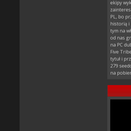
ekipy wyk
zainteres
PL, bo pr
historią 
tym na wł
od nas gr
na PC dub
Five Trib
tytuł i p
279 seed
na pobier