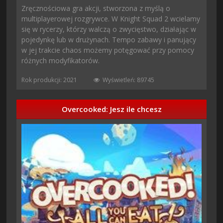
Zręcznościowa gra akcji, stworzona z myślą o
multiplayerowej rozgrywce. W Knight Squad 2 wcielamy
się w rycerzy, którzy walczą o zwycięstwo, działając w
pojedynkę lub w drużynach. Tempo zabawy i panujący
w jej trakcie chaos możemy potęgować przy pomocy
różnych modyfikatorów.
Rok produkcji: 2021
Wyświetleń: 89745
Overcooked: Jesz ile chcesz