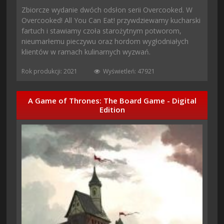
Zbiorcze wydanie dwóch odsłon serii Overcooked. W
Overcooked! All You Can Eat! przywdziewamy kucharski
fartuch i stawiamy czoła starożytnym potworom,
nieumarłemu pieczywu oraz hordom wygłodniałych
klientów w ramach kulinarnych wyzwań.
Rok produkcji: 2021
Wyświetleń: 47921
A Game of Thrones: The Board Game - Digital
Edition