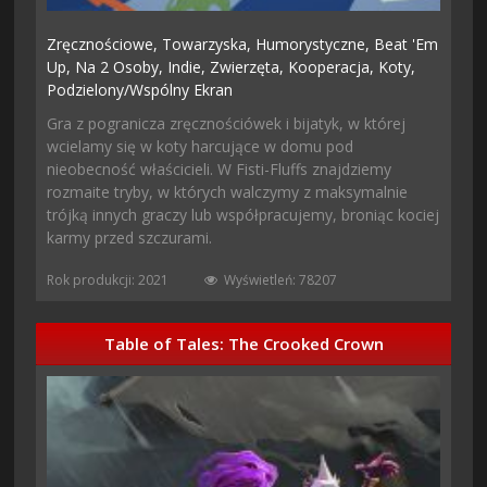
Zręcznościowe,
Towarzyska,
Humorystyczne,
Beat 'em
Up,
Na 2 Osoby,
Indie,
Zwierzęta,
Kooperacja,
Koty,
Podzielony/wspólny Ekran
Gra z pogranicza zręcznościówek i bijatyk, w której
wcielamy się w koty harcujące w domu pod
nieobecność właścicieli. W Fisti-Fluffs znajdziemy
rozmaite tryby, w których walczymy z maksymalnie
trójką innych graczy lub współpracujemy, broniąc kociej
karmy przed szczurami.
Rok produkcji: 2021
Wyświetleń: 78207
Table of Tales: The Crooked Crown