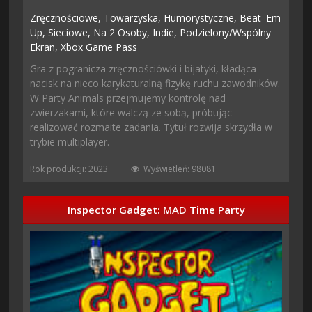
Zręcznościowe,
Towarzyska,
Humorystyczne,
Beat 'em
Up,
Sieciowe,
Na 2 Osoby,
Indie,
Podzielony/wspólny
Ekran,
Xbox Game Pass
Gra z pogranicza zręcznościówki i bijatyki, kładąca
nacisk na nieco karykaturalną fizykę ruchu zawodników.
W Party Animals przejmujemy kontrolę nad
zwierzakami, które walczą ze sobą, próbując
realizować rozmaite zadania. Tytuł rozwija skrzydła w
trybie multiplayer.
Rok produkcji: 2023
Wyświetleń: 98081
Inspector Gadget: MAD Time Party