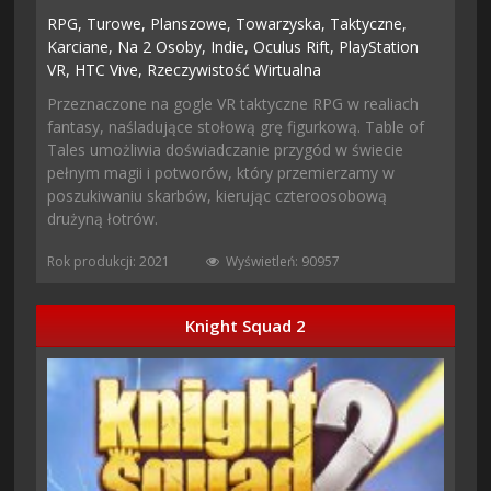
RPG,
Turowe,
Planszowe,
Towarzyska,
Taktyczne,
Karciane,
Na 2 Osoby,
Indie,
Oculus Rift,
PlayStation
VR,
HTC Vive,
Rzeczywistość Wirtualna
Przeznaczone na gogle VR taktyczne RPG w realiach
fantasy, naśladujące stołową grę figurkową. Table of
Tales umożliwia doświadczanie przygód w świecie
pełnym magii i potworów, który przemierzamy w
poszukiwaniu skarbów, kierując czteroosobową
drużyną łotrów.
Rok produkcji: 2021
Wyświetleń: 90957
Knight Squad 2