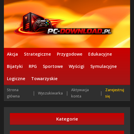
Akcja
Strategiczne
Przygodowe
Edukacyjne
Bijatyki
RPG
Sportowe
Wyścigi
Symulacyjne
Logiczne
Towarzyskie
Strona
Aktywacja
Zarejestruj
|
|
|
Wyszukiwarka
główna
konta
się
Kategorie