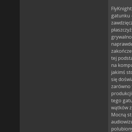
FlyKnight
gatunku –
zawdzięcz
płaszczyź
grywalno
naprawdę 
zakończen
tej podst
na komput
jakimś st
się doświ
zarówno w
produkcji
tego gatu
wątków z
Mocną st
audiowizu
polubiony