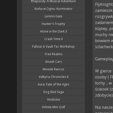
Rhapsody: A Musical Adventure
FlyKnight
Kurka w Ogniu: Kurminator
zamieszk
rozgrywki
Lemnis Gate
zadaniem 
Hunter's Trophy
klątwy, p
Alone in the Dark 3
muchy nie
Crash Time II
bowiem w
szlachecki
Fallout 4: Vault-Tec Workshop
Free Realms
Gameplay.
Smash Cars
Wesołe Ranczo
W gierce 
osoby ( F
Valkyria Chronicles 4
lochy. , 
Aura: Fate of the Ages
ścieżek (
Dog Sled Saga
zdobycie).
Vindictus
Na naszej
Infinite Mini Golf