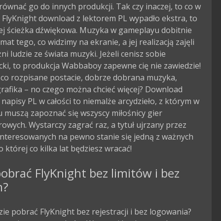
ównać go do innych produkcji. Tak czy inaczej, to co w
e FlyKnight download z lektorem PL wypadło ekstra, to
ej ścieżka dźwiękowa. Muzyka w gameplayu dobitnie
mat tego, co widzimy na ekranie, a jej realizacją zajęli
ni ludzie ze świata muzyki. Jeżeli cenisz sobie
ki, to produkcja Wabbaboy zapewne cię nie zawiedzie!
co rozpisane postacie, dobrze dobrana muzyka,
grafika – no czego można chcieć więcej? Download
 napisy PL w całości to niemalże arcydzieło, z którym w
 muszą zapoznać się wszyscy miłośnicy gier
wych. Wystarczy zagrać raz, a tytuł ujrzany przez
interesowanych na pewno stanie się jedną z ważnych
o której co kilka lat będziesz wracać!
obrać FlyKnight bez limitów i bez
m?
zie pobrać FlyKnight bez rejestracji i bez logowania?