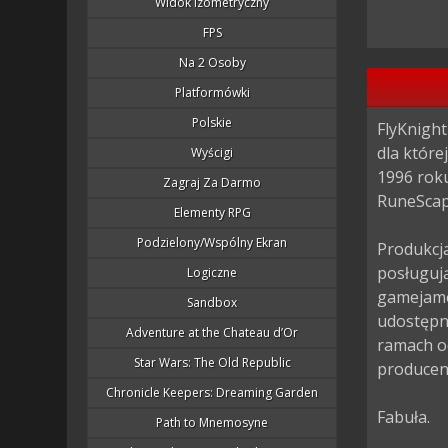
Widok Izometryczny
FPS
Na 2 Osoby
Platformówki
Polskie
FlyKnight
dla które
Wyścigi
1996 roku
Zagraj Za Darmo
RuneScape
Elementy RPG
Podzielony/wspólny Ekran
Produkcj
posługuj
Logiczne
gamejamo
Sandbox
udostępni
Adventure at the Chateau d’Or
ramach o
Star Wars: The Old Republic
producenci
Chronicle Keepers: Dreaming Garden
Fabuła.

Path to Mnemosyne