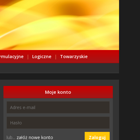
ymulacyjne
|
Logiczne
|
Towarzyskie
Moje konto
lub...
załóż nowe konto
Zaloguj