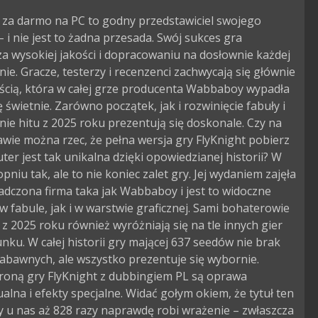
 za darmo na PC to godny przedstawiciel swojego
 i nie jest to żadna przesada. Swój sukces gra
a wysokiej jakości i dopracowaniu na dosłownie każdej
nie. Gracze, testerzy i recenzenci zachwycają się głównie
ścią, która w całej grze producenta Wabbaboy wypadła
świetnie. Zarówno początek, jak i rozwinięcie fabuły i
ie hitu z 2025 roku prezentują się doskonale. Czy na
awie można rzec, że pełna wersja gry FlyKnight pobierz
er jest tak unikalna dzięki opowiedzianej historii? W
opniu tak, ale to nie koniec zalet gry. Jej wydaniem zajęła
adczona firma taka jak Wabbaboy i jest to widoczne
 fabule, jak i w warstwie graficznej. Sami bohaterowie
 z 2025 roku również wyróżniają się na tle innych gier
nku. W całej historii gry mającej 637 seedów nie brak
abawnych, ale wszystko prezentuje się wybornie.
roną gry FlyKnight z dubbingiem PL są oprawa
alna i efekty specjalne. Widać gołym okiem, że tytuł ten
 u nas aż 828 razy naprawdę robi wrażenie – zwłaszcza