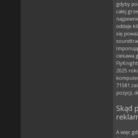
gdyby por
całej grz
najpewni
oddaje kli
się poważ
soundtrac
Imponują
ciekawa 
FlyKnight
2025 roku
komputero
71581 za
pozycji, d
Skąd p
rekla
A więc gd