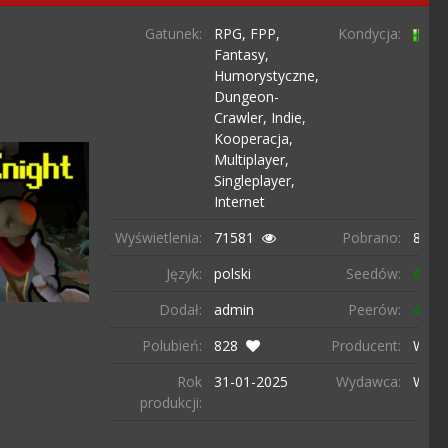
Gatunek:
RPG,
FPP,
Kondycja:
Fantasy,
Humorystyczne,
Dungeon-
Crawler,
Indie,
Kooperacja,
Multiplayer,
Singleplayer,
Internet
Wyświetlenia:
71581
Pobrano:
8756
Język:
polski
Seedów:
637
Dodał:
admin
Peerów:
43
Polubień:
828
Producent:
Wabb
Rok
31-01-
2025
Wydawca:
Wabb
produkcji: