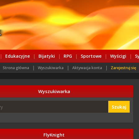
|
Edukacyjne
|
Bijatyki
|
RPG
|
Sportowe
|
Wyścigi
|
S
|
|
|
Strona główna
Wyszukiwarka
Aktywacja konta
Zarejestruj się
Wyszukiwarka
Szukaj
FlyKnight