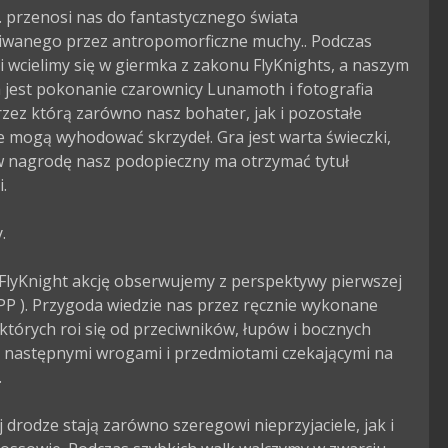
. przenosi nas do fantastycznego świata 
iwanego przez antropomorficzne muchy.. Podczas 
 wcielimy się w giermka z zakonu FlyKnights, a naszym 
jest pokonanie czarownicy Lunamoth i fotografia 
rzez którą zarówno nasz bohater, jak i pozostałe 
 mogą wyhodować skrzydeł. Gra jest warta świeczki, 
 nagrodę nasz podopieczny ma otrzymać tytuł 
.



FlyKnight akcję obserwujemy z perspektywy pierwszej 
PP ). Przygoda wiedzie nas przez ręcznie wykonane 
w których roi się od przeciwników, łupów i bocznych 
z następnymi wrogami i przedmiotami czekającymi na 


 drodze stają zarówno szeregowi nieprzyjaciele, jak i 