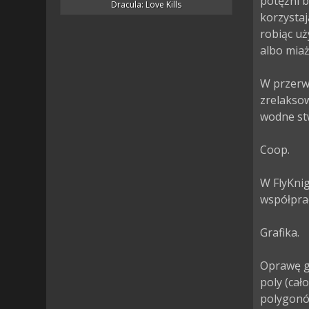
potężni b
Dracula: Love Kills
korzystaj
robiąc uż
albo miaż
W przerw
zrelaksow
wodne st
Coop.

W FlyKnig
współprac
Grafika.

Oprawę gr
poly (cał
polygonów