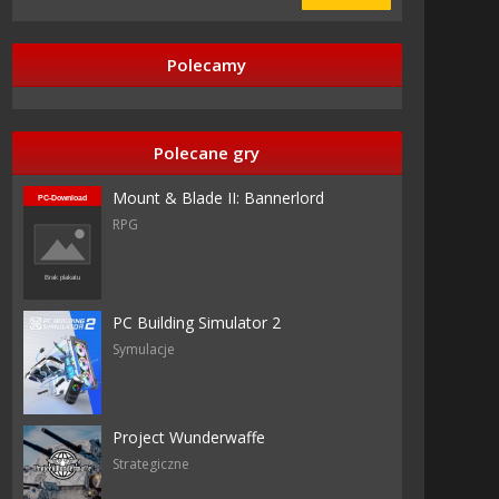
Polecamy
Polecane gry
Mount & Blade II: Bannerlord
RPG
 razy
PC Building Simulator 2
Symulacje
aboy
aboy
Project Wunderwaffe
Strategiczne