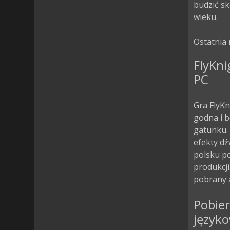
budzić sk
wieku.

Ostatnia 
FlyKni
PC
Gra FlyKn
godna i b
gatunku. 
efekty dź
polsku p
produkcji
pobrany a
Pobier
język