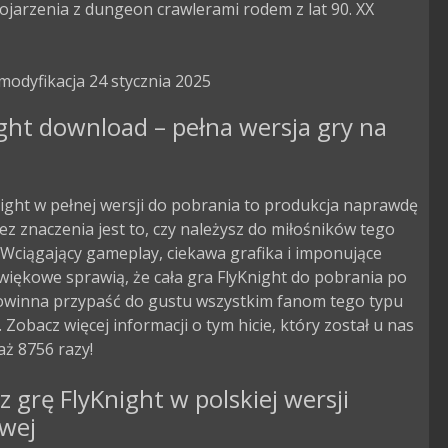
ojarzenia z dungeon crawlerami rodem z lat 90. XX 
modyfikacja 24 stycznia 2025
ght download – pełna wersja gry na
ight w pełnej wersji do pobrania to produkcja naprawdę
ez znaczenia jest to, czy należysz do miłośników tego
Wciągający gameplay, ciekawa grafika i imponujące
więkowe sprawią, że cała gra FlyKnight do pobrania po
owinna przypaść do gustu wszystkim fanom tego typu
. Zobacz więcej informacji o tym hicie, który został u nas
ż 8756 razy!
z grę FlyKnight w polskiej wersji
owej