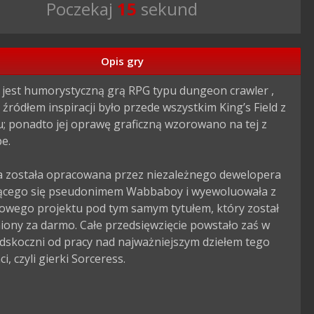
Poczekaj
14
sekund
Opis gry
 jest humorystyczną grą RPG typu dungeon crawler , 
j źródłem inspiracji było przede wszystkim King’s Field z 
; ponadto jej oprawę graficzną wzorowano na tej z 
.

a została opracowana przez niezależnego dewelopera 
ącego się pseudonimem Wabbaboy i wyewoluowała z 
wego projektu pod tym samym tytułem, który został 
ony za darmo. Całe przedsięwzięcie powstało zaś w 
dskoczni od pracy nad najważniejszym dziełem tego 
, czyli gierki Sorceress.
