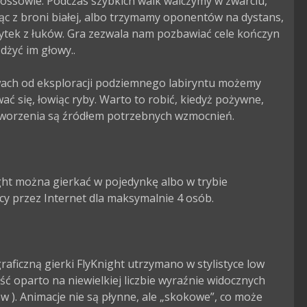
ossowie. Podczas szybkich walk walczymy w zwarciu, 
ąc z broni białej, albo trzymamy oponentów na dystans, 
ytek z łuków. Gra zezwala nam pozbawiać cele kończyn 
dżyć im głowy..

ach od eksploracji podziemnego labiryntu możemy 
ać się, łowiąc ryby. Warto to robić, kiedyż pożywne, 
worzenia są źródłem potrzebnych wzmocnień.

ht można gierkać w pojedynkę albo w trybie 
y przez Internet dla maksymalnie 4 osób.

aficzną gierki FlyKnight utrzymano w stylistyce low 
ość oparto na niewielkiej liczbie wyraźnie widocznych 
 ). Animacje nie są płynne, ale „skokowe”, co może 