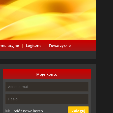
ymulacyjne
|
Logiczne
|
Towarzyskie
Moje konto
lub...
załóż nowe konto
Zaloguj