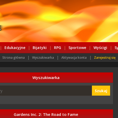
|
Edukacyjne
|
Bijatyki
|
RPG
|
Sportowe
|
Wyścigi
|
S
|
|
|
Strona główna
Wyszukiwarka
Aktywacja konta
Zarejestruj się
Wyszukiwarka
Szukaj
Gardens Inc. 2: The Road to Fame