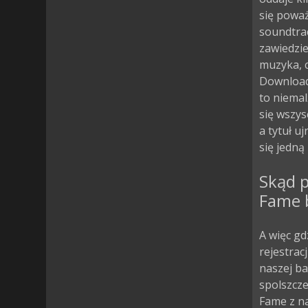
się poważ
soundtra
zawiedzi
muzyka, c
Download 
to niema
się wszys
a tytuł u
się jedną
Skąd p
Fame b
A więc gd
rejestrac
naszej ba
spolszcz
Fame z na