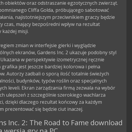
h obiektów oraz odstraszanie egzotycznych zwierząt. 
pomnianego Cliffa Golda, próbującego sabotować 
ałania, najistotniejszym przeciwnikiem graczy będzie 
y czas, mający bezpośredni wpływ na rezultat 
każdej misji.

egiem zmian w interfejsie gierki i wyglądzie 
lnych ekranów, Gardens Inc. 2 ukazuje podobny styl 
 Ukazana w perspektywie izometrycznej ręcznie 
grafika jest jeszcze bardziej kolorowa i pełna 
w. Autorzy zadbali o sporą ilość totalnie świeżych 
lności, budynków, typów roślin oraz specjalnych 
h leveli. Ekran zarządzania firmą zezwala na wybór 
ch ulepszeń z szczególnie szerokiego wachlarza 
i, dzięki dlaczego rezultat końcowy za każdym 
m prezentować się będzie ciut inaczej.
ns Inc. 2: The Road to Fame download
a wersja gry na PC