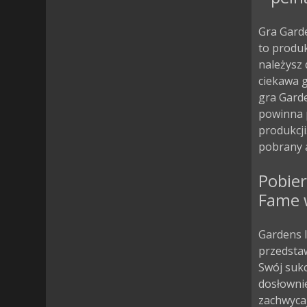
Gra Garde
to produk
należysz
ciekawa g
gra Garde
powinna 
produkcji
pobrany a
Pobier
Fame w
Gardens I
przedstaw
Swój sukc
dosłownie
zachwycaj