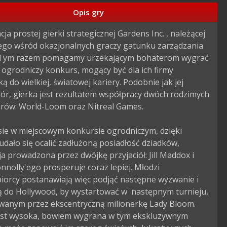
Opis gry
ja prostej gierki strategicznej Gardens Inc. , należącej 
ego wśród okazjonalnych graczy gatunku zarządzania 
 Tym razem pomagamy urzekającym bohaterom wygrać 
ogrodniczy konkurs, mogący być dla ich firmy 
ą do wielkiej, światowej kariery. Podobnie jak jej 
ór, gierka jest rezultatem współpracy dwóch rodzimych 
rów: World-Loom oraz Nitreal Games.

sie w miejscowym konkursie ogrodniczym, dzięki 
dało się ocalić zadłużoną posiadłość dziadków, 
a prowadzona przez dwójkę przyjaciół: Jill Maddox i 
nnolly'ego prosperuje coraz lepiej. Młodzi 
iorcy postanawiają więc podjąć następne wyzwanie i 
 do Hollywood, by wystartować w  następnym turnieju, 
wanym przez ekscentryczną milionerkę Lady Bloom. 
est wysoka, bowiem wygrana w tym ekskluzywnym 