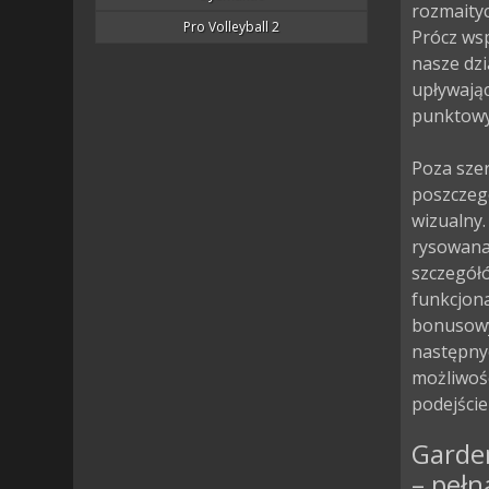
rozmaityc
Pro Volleyball 2
Prócz ws
nasze dzi
upływając
punktowy 
Poza szer
poszczegó
wizualny.
rysowana 
szczegółó
funkcjona
bonusowyc
następny
możliwośc
podejście
Garde
– pełn