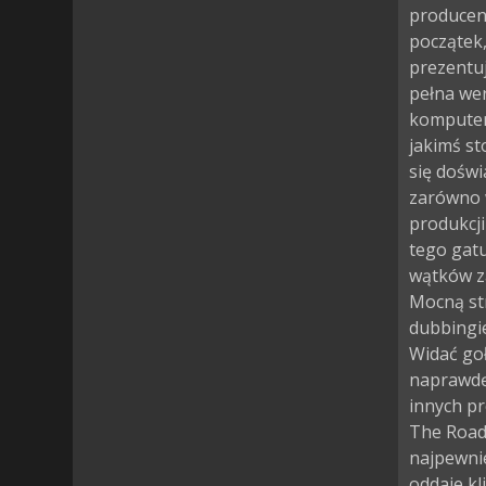
producen
początek,
prezentuj
pełna wer
komputer 
jakimś st
się doświ
zarówno w
produkcji
tego gatu
wątków z
Mocną str
dubbingie
Widać goł
naprawdę
innych pr
The Road
najpewni
oddaje kli