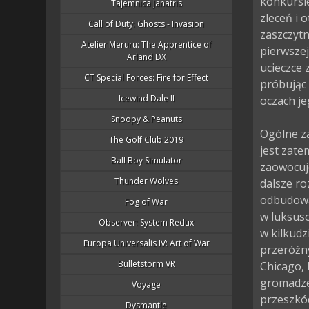
konkursi
Tajemnica Janatris
zleceń i 
Call of Duty: Ghosts - Invasion
zaszczytn
Atelier Meruru: The Apprentice of
pierwszej
Arland DX
ucieczce 
CT Special Forces: Fire for Effect
próbując 
Icewind Dale II
oczach je
Snoopy & Peanuts
Ogólne za
The Golf Club 2019
jest zat
Ball Boy Simulator
zaowocuje
Thunder Wolves
dalsze ro
odbudować
Fog of War
w luksuso
Observer: System Redux
w kilkudz
Europa Universalis IV: Art of War
przeróżny
Bulletstorm VR
Chicago, 
gromadze
Voyage
przeszkód
Dysmantle