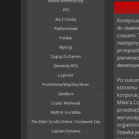
Widok Izometryczny
FPS
Na 2 Osoby
Kontynuac
do sławn
Platformówki
czasami.
Polskie
następny 
Wyścigi
przepustk
Zagraj Za Darmo
pierwowz
dewelope
Elementy RPG
Logiczne
Po sukce
Podzielony/wspólny Ekran
któremu u
Sandbox
korporacj
Mike’a Co
Crysis: Warhead
przedsięb
Myth III: Era Wilka
wyruszają
The Elder Scrolls Online: Clockwork City
organizo
Captain Dynamo
Stawka j