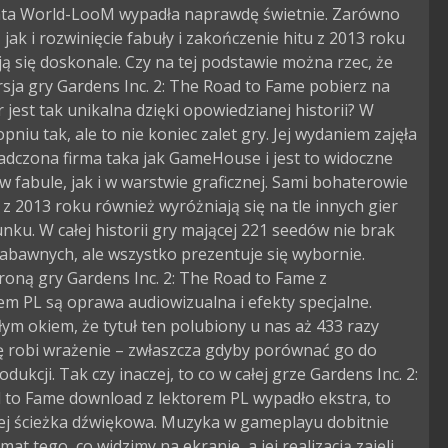
ta World-LooM wypadła naprawdę świetnie. Zarówno
 jak i rozwinięcie fabuły i zakończenie hitu z 2013 roku
ą się doskonale. Czy na tej podstawie można rzec, że
sja gry Gardens Inc. 2: The Road to Fame pobierz na
jest tak unikalna dzięki opowiedzianej historii? W
opniu tak, ale to nie koniec zalet gry. Jej wydaniem zajęła
adczona firma taka jak GameHouse i jest to widoczne
 fabule, jak i w warstwie graficznej. Sami bohaterowie
 z 2013 roku również wyróżniają się na tle innych gier
nku. W całej historii gry mającej 221 seedów nie brak
abawnych, ale wszystko prezentuje się wybornie.
oną gry Gardens Inc. 2: The Road to Fame z
m PL są oprawa audiowizualna i efekty specjalne.
ym okiem, że tytuł ten polubiony u nas aż 433 razy
 robi wrażenie – zwłaszcza gdyby porównać go do
odukcji. Tak czy inaczej, to co w całej grze Gardens Inc. 2:
 to Fame download z lektorem PL wypadło ekstra, to
ej ścieżka dźwiękowa. Muzyka w gameplayu dobitnie
mat tego, co widzimy na ekranie, a jej realizacją zajęli