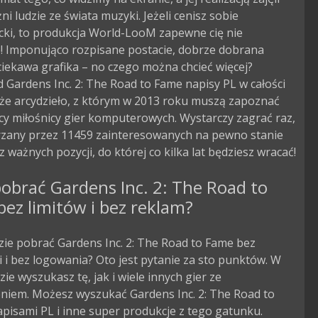
ni ludzie ze świata muzyki. Jeżeli cenisz sobie
cki, to produkcja World-LooM zapewne cię nie
e! Imponująco rozpisane postacie, dobrze dobrana
iekawa grafika – no czego można chcieć więcej?
Gardens Inc. 2: The Road to Fame napisy PL w całości
lże arcydzieło, z którym w 2013 roku muszą zapoznać
cy miłośnicy gier komputerowych. Wystarczy zagrać raz,
jrzany przez 11459 zainteresowanych na pewno stanie
 z ważnych pozycji, do której co kilka lat będziesz wracać!
obrać Gardens Inc. 2: The Road to
ez limitów i bez reklam?
zie pobrać Gardens Inc. 2: The Road to Fame bez
ji i bez logowania? Oto jest pytanie za sto punktów. W
zie wyszukasz tę, jak i wiele innych gier ze
eniem. Możesz wyszukać Gardens Inc. 2: The Road to
pisami PL i inne super produkcje z tego gatunku.