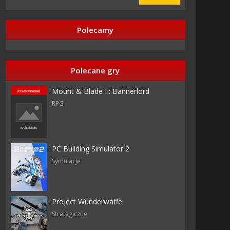
Polecamy
Polecane gry
azy
Mount & Blade II: Bannerlord
RPG
PC Building Simulator 2
Symulacje
ouse
Project Wunderwaffe
Strategiczne