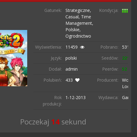
Gatunek:
Strategiczne,
Kondycja:
Casual,
Time
Management,
Polskie,
Ogrodnictwo
Wyświetlenia:
11459
Pobrano:
5317 r
Język:
polski
Seedów:
221
Dodał:
admin
Peerów:
52
Polubień:
433
Producent:
World-
LooM
Rok
1-12-
2013
Wydawca:
GameH
produkcji:
Poczekaj
13
sekund