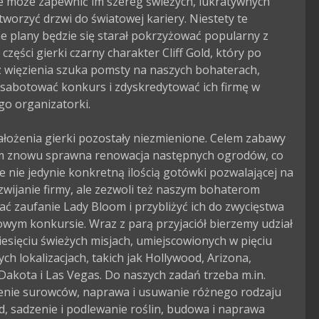
e może zapewnić im szereg świeżych, lukratywnych 
otworzyć drzwi do światowej kariery. Niestety te 
e plany będzie się starał pokrzyżować popularny z 
 części gierki czarny charakter Cliff Gold, który po 
z więzienia szuka pomsty na naszych bohaterach, 
sabotować konkurs i zdyskredytować ich firmę w 
go organizatorki.

łożenia gierki pozostały niezmienione. Celem zabawy 
em znowu sprawna renowacja następnych ogrodów, co 
 nie jedynie konkretną ilością gotówki pozwalającej na 
zwijanie firmy, ale zezwoli też naszym bohaterom 
 zaufanie Lady Bloom i przybliżyć ich do zwycięstwa 
wym konkursie. Wraz z parą przyjaciół bierzemy udział 
iesięciu świeżych misjach, umiejscowionych w pięciu 
ch lokalizacjach, takich jak Hollywood, Arizona, 
Dakota i Las Vegas. Do naszych zadań trzeba m.in. 
nie surowców, naprawa i usuwanie różnego rodzaju 
, sadzenie i podlewanie roślin, budowa i naprawa 