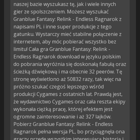
naszej bazie wyszukasz tę, jak i wiele innych
gier ze spolszczeniem. Możesz wyszukać
Granblue Fantasy: Relink - Endless Ragnarok z
napisami PL i inne super produkcje z tego
gatunku. Wystarczy mieć stabilne połączenie z
internetem, aby móc pobierać wszystko bez
limitu! Cała gra Granblue Fantasy: Relink -
Endless Ragnarok download w języku polskim
do pobrania wyróżnia się doskonałą fabułą oraz
ścieżką dźwiękową i ma obecnie 32 peerów. Tę
stronę wyświetlono aż 50832 razy, tak więc na
próżno szukać czegoś lepszego wśród
produkcji Cygames z ostatnich lat. Prawdą jest,
że wydawnictwo Cygames oraz cała reszta ekipy
wykonała ciężką pracę, której efektem jest
ogromne zainteresowanie i aż 327 lajków.
Pobierz Granblue Fantasy: Relink - Endless
Ragnarok pełna wersja PL, bo przyciągnęła ona
graczy przede wszystkim interesującą historią i