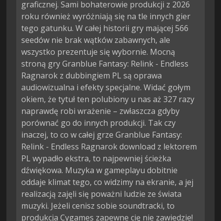
graficznej. Sami bohaterowie produkcji z 2026
roku również wyróżniają się na tle innych gier
tego gatunku. W całej historii gry mającej 566
seedów nie brak wątków zabawnych, ale
wszystko prezentuje się wybornie. Mocną
stroną gry Granblue Fantasy: Relink - Endless
Ragnarok z dubbingiem PL są oprawa
audiowizualna i efekty specjalne. Widać gołym
okiem, że tytuł ten polubiony u nas aż 327 razy
naprawdę robi wrażenie – zwłaszcza gdyby
porównać go do innych produkcji. Tak czy
inaczej, to co w całej grze Granblue Fantasy:
Relink - Endless Ragnarok download z lektorem
PL wypadło ekstra, to najpewniej ścieżka
dźwiękowa. Muzyka w gameplayu dobitnie
oddaje klimat tego, co widzimy na ekranie, a jej
realizacją zajęli się poważni ludzie ze świata
muzyki. Jeżeli cenisz sobie soundtracki, to
produkcja Cygames zapewne cię nie zawiedzie!