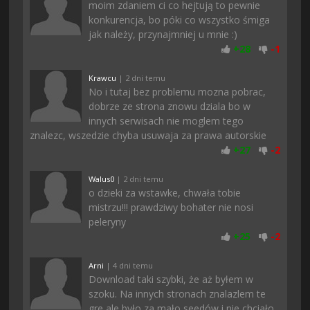
moim zdaniem ci co hejtują to pewnie
konkurencja, bo póki co wszystko śmiga
jak należy, przynajmniej u mnie :)
+
28
-
1
Krawcu
| 2 dni temu
No i tutaj bez problemu mozna pobrac,
dobrze ze strona znowu dziala bo w
innych serwisach nie moglem tego
znalezc, wszedzie chyba usuwaja za prawa autorskie
+
27
-
2
Walus0
| 2 dni temu
o dzieki za wstawke, chwała tobie
mistrzu!!! prawdziwy bohater nie nosi
peleryny
+
25
-
2
Arni
| 4 dni temu
Download taki szybki, że aż byłem w
szoku. Na innych stronach znalazlem te
gre ale było za mało seedów i nie chciało