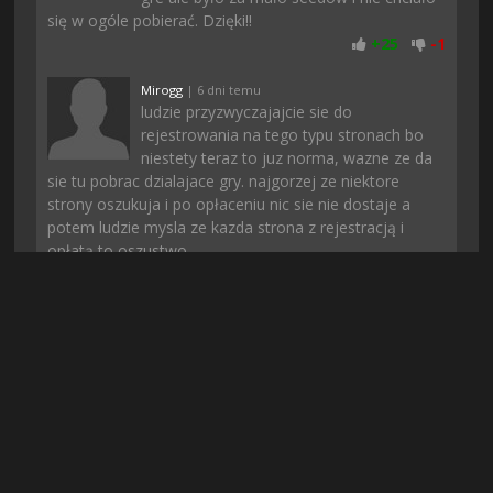
się w ogóle pobierać. Dzięki!!
+
25
-
1
Mirogg
| 6 dni temu
ludzie przyzwyczajajcie sie do
rejestrowania na tego typu stronach bo
niestety teraz to juz norma, wazne ze da
sie tu pobrac dzialajace gry. najgorzej ze niektore
strony oszukuja i po opłaceniu nic sie nie dostaje a
potem ludzie mysla ze kazda strona z rejestracją i
opłatą to oszustwo
+
22
-
1
Piterro
| 2 dni temu
Na chomikuj nie moglem znalezc
dzialajacej wersji a tutaj jest, dzieki &lt;3
+
21
-
2
apache113
| 3 dni temu
dobra gra nie ma co, a ci co narzekają że
gdzie indziej nie da sie znalezc to polecam