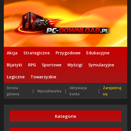
Akcja
Strategiczne
Przygodowe
Edukacyjne
Bijatyki
RPG
Sportowe
Wyścigi
Symulacyjne
Logiczne
Towarzyskie
Strona
Aktywacja
Zarejestruj
|
|
|
Wyszukiwarka
główna
konta
się
Kategorie