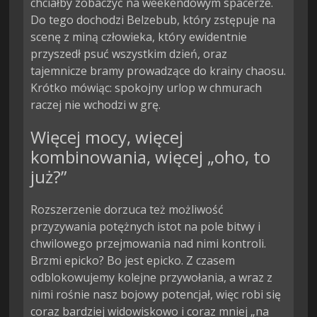
chciałby zobaczyć na weekendowym spacerze.
Do tego dochodzi Belzebub, który zstępuje na
scenę z miną człowieka, który ewidentnie
przyszedł psuć wszystkim dzień, oraz
tajemnicze bramy prowadzące do krainy chaosu.
Krótko mówiąc: spokojny urlop w chmurach
raczej nie wchodzi w grę.
Więcej mocy, więcej
kombinowania, więcej „oho, to
już?”
Rozszerzenie dorzuca też możliwość
przyzywania potężnych istot na pole bitwy i
chwilowego przejmowania nad nimi kontroli.
Brzmi epicko? Bo jest epicko. Z czasem
odblokowujemy kolejne przywołania, a wraz z
nimi rośnie nasz bojowy potencjał, więc robi się
coraz bardziej widowiskowo i coraz mniej „na