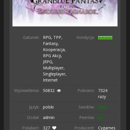
Gatunek:
RPG,
TPP,
Kondycja:
Fantasy,
Kooperacja,
RPG Akcji,
JRPG,
Multiplayer,
Singleplayer,
Internet
Wyświetlenia:
50832
Pobrano:
7324
razy
Język:
polski
Seedów:
566
Dodał:
admin
Peerów:
32
Polubień:
327
Producent:
Cygames