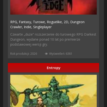
RPG,
Fantasy,
Turowe,
Roguelike,
2D,
Dungeon
Crawler,
Indie,
Singleplayer
Czwarte „duże” rozszerzenie do turowego RPG Darkest
Dungeon, wydane ponad 10 lat po premierze
podstawowej wersji gry.
Rok produkcji: 2026
Wyświetleń: 6381
Entropy