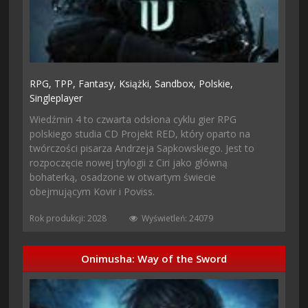
RPG,
TPP,
Fantasy,
Książki,
Sandbox,
Polskie,
Singleplayer
Wiedźmin 4 to czwarta odsłona cyklu gier RPG
polskiego studia CD Projekt RED, który oparto na
twórczości pisarza Andrzeja Sapkowskiego. Jest to
rozpoczęcie nowej trylogii z Ciri jako główną
bohaterką, osadzone w otwartym świecie
obejmującym Kovir i Poviss.
Rok produkcji: 2028
Wyświetleń: 24079
Onimusha: Way of the Sword