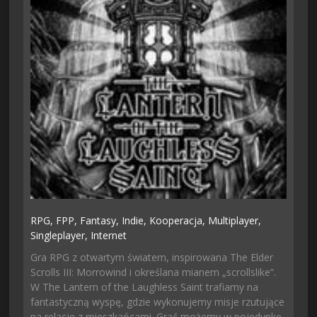
RPG,
FPP,
Fantasy,
Indie,
Kooperacja,
Multiplayer,
Singleplayer,
Internet
Gra RPG z otwartym światem, inspirowana The Elder
Scrolls III: Morrowind i określana mianem „scrollslike”.
W The Lantern of the Laughless Saint trafiamy na
fantastyczną wyspę, gdzie wykonujemy misje rzutujące
na relacje z mieszkańcami. Grać możemy w pojedynkę