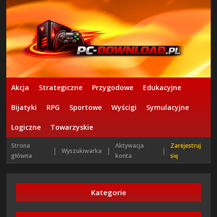
Akcja
Strategiczne
Przygodowe
Edukacyjne
Bijatyki
RPG
Sportowe
Wyścigi
Symulacyjne
Logiczne
Towarzyskie
Strona
Aktywacja
Zarejestruj
|
|
|
Wyszukiwarka
główna
konta
się
Kategorie