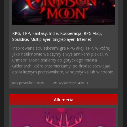
RPG,
TPP,
Fantasy,
Indie,
Kooperacja,
RPG Akcji,
Soulslike,
Multiplayer,
Singleplayer,
Internet
Inspirowana soulslike’ami gra RPG akcji TPP, w której
jako nefilimowie walczymy z wysłannikami piekieł. W
Crimson Moon trafiamy do gotyckiego miasta
Gildenarch, które przemierzamy, po drodze stawiając
czoła licznym przeciwnikom, w pojedynkę lub w coopie.
Rok produkcji: 2026
Wyświetleń: 42613
Allumeria