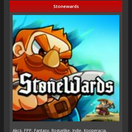
Stonewards
Akcji,
FPP,
Fantasy,
Roguelike,
Indie,
Kooperacja,