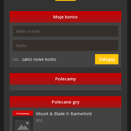
Moje konto
lub...
załóż nowe konto
Zaloguj
Polecamy
Polecane gry
Mount & Blade II: Bannerlord
RPG