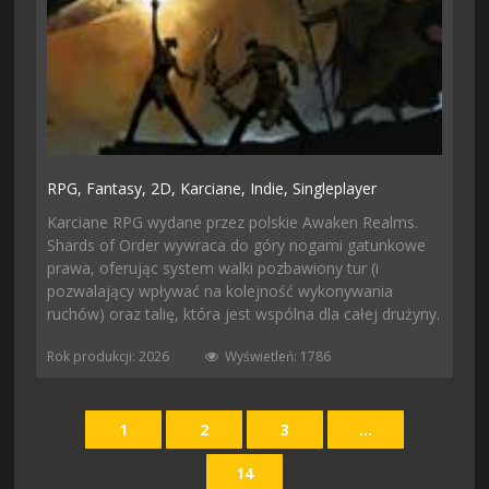
RPG,
Fantasy,
2D,
Karciane,
Indie,
Singleplayer
Karciane RPG wydane przez polskie Awaken Realms.
Shards of Order wywraca do góry nogami gatunkowe
prawa, oferując system walki pozbawiony tur (i
pozwalający wpływać na kolejność wykonywania
ruchów) oraz talię, która jest wspólna dla całej drużyny.
Rok produkcji: 2026
Wyświetleń: 1786
1
2
3
...
14