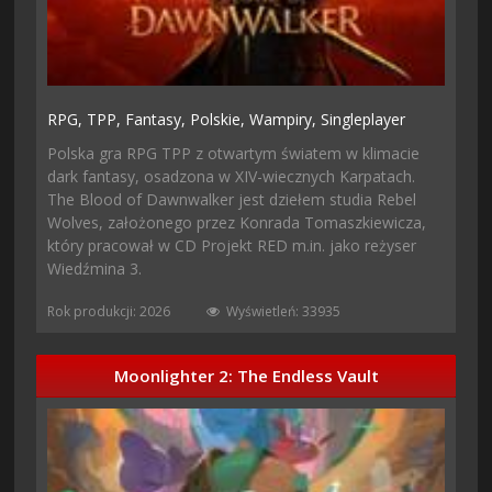
RPG,
TPP,
Fantasy,
Polskie,
Wampiry,
Singleplayer
Polska gra RPG TPP z otwartym światem w klimacie
dark fantasy, osadzona w XIV-wiecznych Karpatach.
The Blood of Dawnwalker jest dziełem studia Rebel
Wolves, założonego przez Konrada Tomaszkiewicza,
który pracował w CD Projekt RED m.in. jako reżyser
Wiedźmina 3.
Rok produkcji: 2026
Wyświetleń: 33935
Moonlighter 2: The Endless Vault