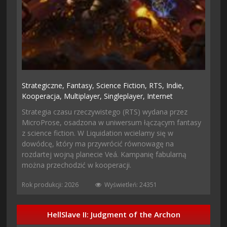
Strategiczne,
Fantasy,
Science Fiction,
RTS,
Indie,
Kooperacja,
Multiplayer,
Singleplayer,
Internet
Strategia czasu rzeczywistego (RTS) wydana przez
MicroProse, osadzona w uniwersum łączącym fantasy
z science fiction. W Liquidation wcielamy się w
dowódcę, który ma przywrócić równowagę na
rozdartej wojną planecie Veá. Kampanię fabularną
można przechodzić w kooperacji.
Rok produkcji: 2026
Wyświetleń: 24351
HellSlave II: Judgment of the Archon