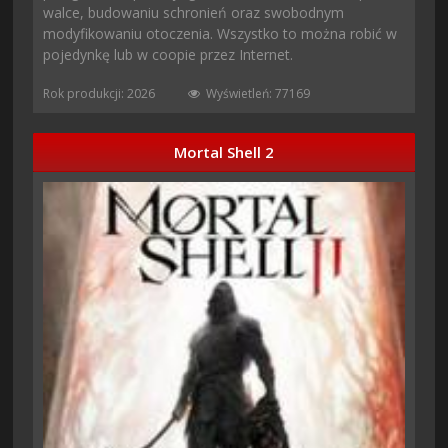
walce, budowaniu schronień oraz swobodnym
modyfikowaniu otoczenia. Wszystko to można robić w
pojedynkę lub w coopie przez Internet.
Rok produkcji: 2026
Wyświetleń: 77169
Mortal Shell 2