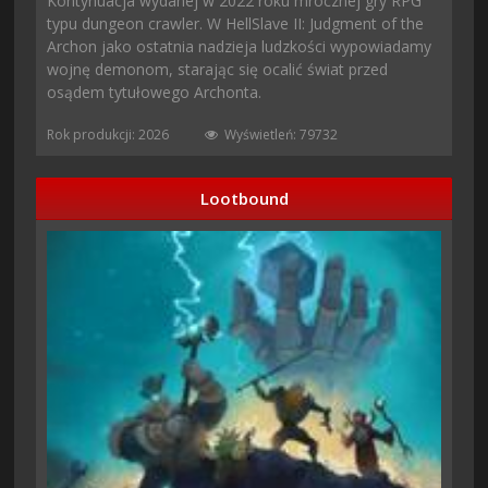
Kontynuacja wydanej w 2022 roku mrocznej gry RPG
typu dungeon crawler. W HellSlave II: Judgment of the
Archon jako ostatnia nadzieja ludzkości wypowiadamy
wojnę demonom, starając się ocalić świat przed
osądem tytułowego Archonta.
Rok produkcji: 2026
Wyświetleń: 79732
Lootbound