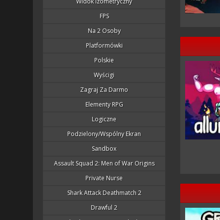
Widok Izometryczny
FPS
Na 2 Osoby
Platformówki
Polskie
Wyścigi
Zagraj Za Darmo
Elementy RPG
Logiczne
Podzielony/wspólny Ekran
Sandbox
Assault Squad 2: Men of War Origins
Private Nurse
Shark Attack Deathmatch 2
Drawful 2