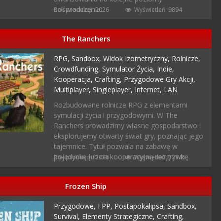
doświadczenia.
Rok produkcji: 2026
Wyświetleń: 9894
The Ranchers
RPG,
Sandbox,
Widok Izometryczny,
Rolnicze,
Crowdfunding,
Symulator Życia,
Indie,
Kooperacja,
Crafting,
Przygodowe Gry Akcji,
Multiplayer,
Singleplayer,
Internet,
LAN
Rozbudowane rolnicze RPG z elementami
symulacji życia i przygodowymi. W The
Ranchers prowadzimy własne gospodarstwo i
eksplorujemy otwarty świat gry, poznając jego
tajemnice. Tytuł pozwala na zabawę w
pojedynkę lub na kooperacyjną rozgrywkę.
Rok produkcji: 2026
Wyświetleń: 12345
Frozen Ship
Przygodowe,
FPP,
Postapokalipsa,
Sandbox,
Survival,
Elementy Strategiczne,
Crafting,