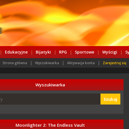
|
Edukacyjne
|
Bijatyki
|
RPG
|
Sportowe
|
Wyścigi
|
S
|
|
|
Strona główna
Wyszukiwarka
Aktywacja konta
Zarejestruj się
Wyszukiwarka
Szukaj
Moonlighter 2: The Endless Vault