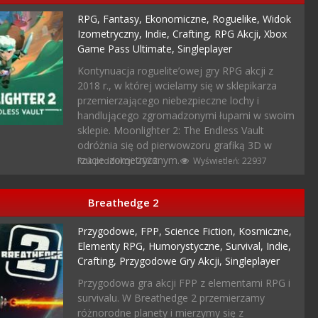
RPG,
Fantasy,
Ekonomiczne,
Roguelike,
Widok
Izometryczny,
Indie,
Crafting,
RPG Akcji,
Xbox
Game Pass Ultimate,
Singleplayer
Kontynuacja roguelite’owej gry RPG akcji z
2018 r., w której wcielamy się w sklepikarza
przemierzającego niebezpieczne lochy i
handlującego zgromadzonymi łupami w swoim
sklepie. Moonlighter 2: The Endless Vault
odróżnia się od pierwowzoru grafiką 3D w
rzucie izometrycznym.
Rok produkcji: 2026
Wyświetleń: 22937
Breathedge 2
Przygodowe,
FPP,
Science Fiction,
Kosmiczne,
Elementy RPG,
Humorystyczne,
Survival,
Indie,
Crafting,
Przygodowe Gry Akcji,
Singleplayer
Przygodowa gra akcji FPP z elementami RPG i
survivalu. W Breathedge 2 przemierzamy
różnorodne planety i mierzymy się z