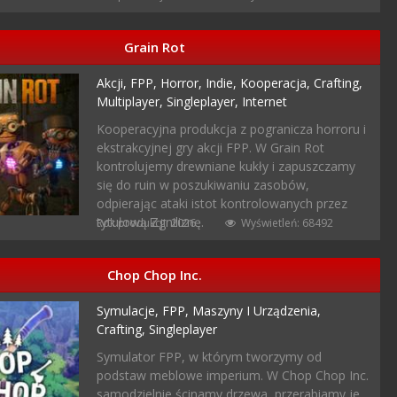
Grain Rot
Akcji,
FPP,
Horror,
Indie,
Kooperacja,
Crafting,
Multiplayer,
Singleplayer,
Internet
Kooperacyjna produkcja z pogranicza horroru i
ekstrakcyjnej gry akcji FPP. W Grain Rot
kontrolujemy drewniane kukły i zapuszczamy
się do ruin w poszukiwaniu zasobów,
odpierając ataki istot kontrolowanych przez
tytułową Zgniliznę.
Rok produkcji: 2026
Wyświetleń: 68492
Chop Chop Inc.
Symulacje,
FPP,
Maszyny I Urządzenia,
Crafting,
Singleplayer
Symulator FPP, w którym tworzymy od
podstaw meblowe imperium. W Chop Chop Inc.
samodzielnie ścinamy drzewa, przerabiamy je