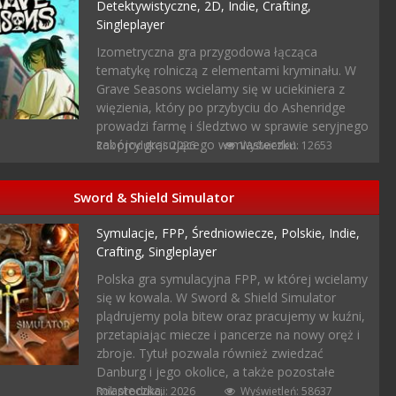
Detektywistyczne,
2D,
Indie,
Crafting,
Singleplayer
Izometryczna gra przygodowa łącząca
tematykę rolniczą z elementami kryminału. W
Grave Seasons wcielamy się w uciekiniera z
więzienia, który po przybyciu do Ashenridge
prowadzi farmę i śledztwo w sprawie seryjnego
zabójcy grasującego w miasteczku.
Rok produkcji: 2026
Wyświetleń: 12653
Sword & Shield Simulator
Symulacje,
FPP,
Średniowiecze,
Polskie,
Indie,
Crafting,
Singleplayer
Polska gra symulacyjna FPP, w której wcielamy
się w kowala. W Sword & Shield Simulator
plądrujemy pola bitew oraz pracujemy w kuźni,
przetapiając miecze i pancerze na nowy oręż i
zbroje. Tytuł pozwala również zwiedzać
Danburg i jego okolice, a także pozostałe
miasteczka.
Rok produkcji: 2026
Wyświetleń: 58637