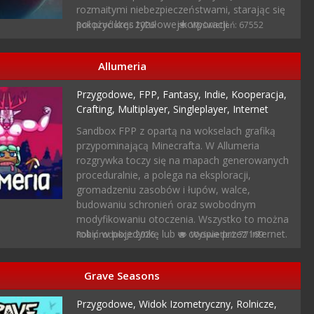
rozmaitymi niebezpieczeństwami, starając się
położyć kres tytułowej korporacji.
Rok produkcji: 2026
Wyświetleń: 67552
Allumeria
Przygodowe,
FPP,
Fantasy,
Indie,
Kooperacja,
Crafting,
Multiplayer,
Singleplayer,
Internet
Sandbox FPP z opartą na wokselach grafiką
przypominającą Minecrafta. W Allumeria
rozgrywka toczy się na mapach generowanych
proceduralnie, a polega na eksploracji,
gromadzeniu zasobów i łupów, walce,
budowaniu schronień oraz swobodnym
modyfikowaniu otoczenia. Wszystko to można
robić w pojedynkę lub w coopie przez Internet.
Rok produkcji: 2026
Wyświetleń: 77169
Grave Seasons
Przygodowe,
Widok Izometryczny,
Rolnicze,