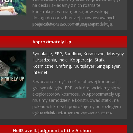
na deski i składamy z nich rozmaite
konstrukcje, w miarę postępów zyskując
dostęp do coraz bardziej zaawansowanych
projektów oraz automatyzując produkcję.
Rok produkcji: 2026
Wyświetleń: 30450
Approximately Up
Symulacje,
FPP,
Sandbox,
Kosmiczne,
Maszyny
I Urządzenia,
Indie,
Kooperacja,
Statki
Kosmiczne,
Crafting,
Multiplayer,
Singleplayer,
Internet
Stworzona z myślą o 4-osobowej kooperacji
gra symulacyjna FPP, w której wcielamy się w
eksploratorów kosmosu. W Approximately Up
musimy samodzielnie konstruować statki, na
pokładach których podróżujemy po rozległym
systemie planetarnym.
Rok produkcji: 2026
Wyświetleń: 85154
HellSlave II: Judgment of the Archon