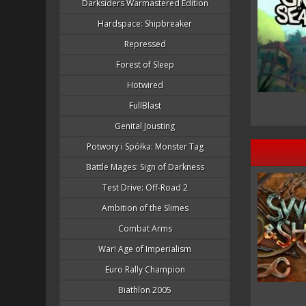
Darksiders Warmastered Edition
Hardspace: Shipbreaker
Repressed
Forest of Sleep
Hotwired
FullBlast
Genital Jousting
Potwory i Spółka: Monster Tag
Battle Mages: Sign of Darkness
Test Drive: Off-Road 2
Ambition of the Slimes
Combat Arms
War! Age of Imperialism
Euro Rally Champion
Biathlon 2005