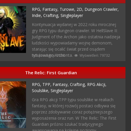
RPG,
Fantasy,
Turowe,
2D,
Dungeon Crawler,
Indie,
Crafting,
Singleplayer
Kontynuacja wydanej w 2022 roku mrocznej
gry RPG typu dungeon crawler. W HellSlave II:
Judgment of the Archon jako ostatnia nadzieja
ludzkości wypowiadamy wojnę demonom,
starając się ocalić świat przed osądem
tytułowego Archonta.
Rok produkcji: 2026
Wyświetleń: 79732
The Relic: First Guardian
RPG,
TPP,
Fantasy,
Crafting,
RPG Akcji,
Soulslike,
Singleplayer
Gra RPG akcji TPP typu soulslike w realiach
fantasy, w której rozwój postaci odbywa się
poprzez zdobywanie coraz potężniejszego
wyposażenia oraz run. W The Relic: The First
Guardian próżno szukać tradycyjnego
awansowania na kolejne poziomy