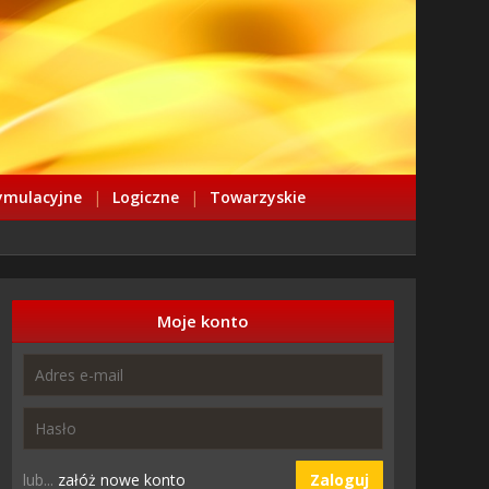
ymulacyjne
|
Logiczne
|
Towarzyskie
Moje konto
lub...
załóż nowe konto
Zaloguj