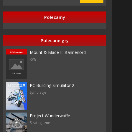
Polecamy
Polecane gry
Mount & Blade II: Bannerlord
RPG
PC Building Simulator 2
Symulacje
Project Wunderwaffe
Strategiczne