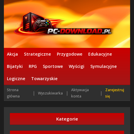
Akcja
Strategiczne
Przygodowe
Edukacyjne
Bijatyki
RPG
Sportowe
Wyścigi
Symulacyjne
Logiczne
Towarzyskie
Strona
Aktywacja
Zarejestruj
|
|
|
Wyszukiwarka
główna
konta
się
Kategorie