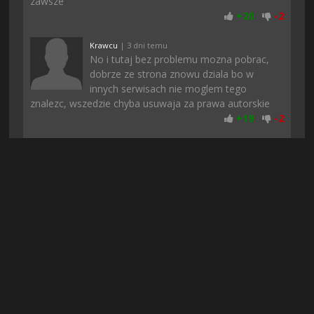
zawsze
+
20
-
2
Krawcu
| 3 dni temu
No i tutaj bez problemu mozna pobrac,
dobrze ze strona znowu dziala bo w
innych serwisach nie moglem tego
znalezc, wszedzie chyba usuwaja za prawa autorskie
+
19
-
2
Arni
| 4 dni temu
Download taki szybki, że aż byłem w
szoku. Na innych stronach znalazlem te
gre ale było za mało seedów i nie chciało
się w ogóle pobierać. Dzięki!!
+
19
-
1
Dominus
| 3 dni temu
Uwielbiam takie klimaty, wciąga od
samego początku i nie nudzi po czasie,
polecam każdemu
+
18
-
2