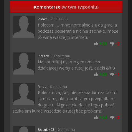
Komentarze
(w tym tygodniu)
Rufuz
| 2 dni temu
Polecam. U mnie normalnie się da grac, a
podczas pobierania nic nie zacinało, może
to wina waszego internetu
+
26
-
2
Piterro
| 3 dni temu
Na chomikuj nie moglem znalezc
dzialajacej wersji a tutaj jest, dzieki &lt;3
+
26
-
1
Milus
| 6 dni temu
Polecam zagrać, nie przepadam za takimi
klimatami, ale akurat ta gra przypadła mi
do gustu. Nigdzie nie da się tego pobrać,
szukałam kurde wszedzie a tutaj bez problemu
+
24
-
2
Bosniak03
| 2 dni temu