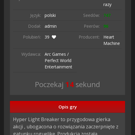
razy
Język:
polski
Seedów:
747
Dodał:
admin
Peerów:
96
Polubień:
39
Producent:
Heart
Machine
Wydawca:
Arc Games /
Perfect World
Entertainment
Poczekaj
13
sekund
Opis gry
Hyper Light Breaker to przygodowa gierka 
akcji , ubogacona o rozwiązania zaczerpnięte z 
gatunku roguelike. Produkcja została 