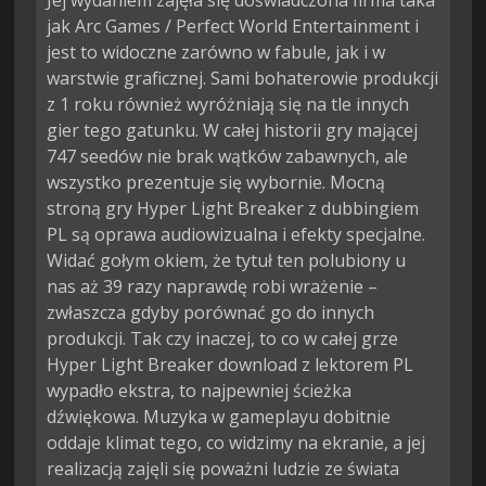
jak Arc Games / Perfect World Entertainment i
jest to widoczne zarówno w fabule, jak i w
warstwie graficznej. Sami bohaterowie produkcji
z 1 roku również wyróżniają się na tle innych
gier tego gatunku. W całej historii gry mającej
747 seedów nie brak wątków zabawnych, ale
wszystko prezentuje się wybornie. Mocną
stroną gry Hyper Light Breaker z dubbingiem
PL są oprawa audiowizualna i efekty specjalne.
Widać gołym okiem, że tytuł ten polubiony u
nas aż 39 razy naprawdę robi wrażenie –
zwłaszcza gdyby porównać go do innych
produkcji. Tak czy inaczej, to co w całej grze
Hyper Light Breaker download z lektorem PL
wypadło ekstra, to najpewniej ścieżka
dźwiękowa. Muzyka w gameplayu dobitnie
oddaje klimat tego, co widzimy na ekranie, a jej
realizacją zajęli się poważni ludzie ze świata