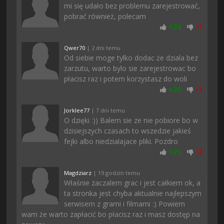
mi się udało bez problemu zarejestrować,
pobrać również, polecam
+
24
-
1
Qwer70
| 2 dni temu
Od siebie moge tylko dodac że dziala bez
zarzutu, warto bylo sie zarejestrowac bo
płacisz raz i potem korzystasz do woli
+
22
-
1
Jorklee77
| 7 dni temu
O dzięki :)) Balem sie ze nie pobiore bo w
dzisiejszych czasach to wszedzie jakieś
fejki albo niedzialajace pliki. Pozdro
+
21
-
2
Magdziarz
| 19 godzin temu
Właśnie zaczalem grac i jest całkiem ok, a
ta stronka jest chyba aktualnie najlepszym
serwisem z grami i filmami :) Powiem
wam że warto zapłacić bo płacisz raz i masz dostęp na