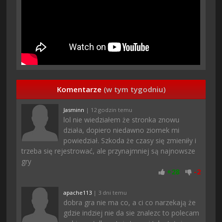
Komentarze
(w tym tygodniu)
Jasminn
| 12 godzin temu
lol nie wiedziałem że stronka znowu
działa, dopiero niedawno ziomek mi
powiedział. Szkoda że czasy się zmieniły i
trzeba się rejestrować, ale przynajmniej są najnowsze
gry
+
28
-
2
apache113
| 3 dni temu
dobra gra nie ma co, a ci co narzekają że
gdzie indziej nie da sie znalezc to polecam