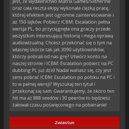
jest, że wydawnictwo Matrix Games/Slitherine
oraz cała reszta ekipy wykonała ciężką pracę,
której efektem jest ogromne zainteresowanie i
aż 150 lajków. Pobierz ICBM: Escalation pełna
wersja PL, bo przyciągnęła ona graczy przede
wszystkim interesującą historią i mega oprawą
audiowizualną. Chcesz przekonać się o tym na
własnej skórze tak jak 3090 użytkowników,
którzy pobrali od nas grę? Utwórz konto na
naszej stronie i ICBM: Escalation pobierz na PC
dubbing PL już dziś! Nadal wahasz się, czy jest
sens pobrać ICBM: Escalation po polsku na PC i
to w pełnej wersji? Wyszukaj ten tytuł i
przekonaj się sam. Gwarantujemy, że skoro ten
hit ma aż 888 seedów i 30 peerów to będziesz
żałował czasu poświęconego na pobieranie!
Zwiastun