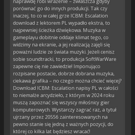
naprawdę robi wrażenie – zwłaszcza gdyby
porównać go do innych produkcji. Tak czy
inaczej, to co w całej grze ICBM: Escalation
download z lektorem PL wypadło ekstra, to
najpewniej ścieżka dźwiękowa. Muzyka w
gameplayu dobitnie oddaje klimat tego, co
widzimy na ekranie, a jej realizacją zajęli się
poważni ludzie ze świata muzyki. Jeżeli cenisz
sobie soundtracki, to produkcja SoftWarWare
zapewne cię nie zawiedzie! Imponująco
rozpisane postacie, dobrze dobrana muzyka,
ciekawa grafika – no czego można chcieć więcej?
Download ICBM: Escalation napisy PL w całości
to niemalże arcydzieło, z którym w 2024 roku
muszą zapoznać się wszyscy miłośnicy gier
komputerowych. Wystarczy zagrać raz, a tytuł
ujrzany przez 20556 zainteresowanych na
pewno stanie się jedną z ważnych pozycji, do
której co kilka lat będziesz wracać!