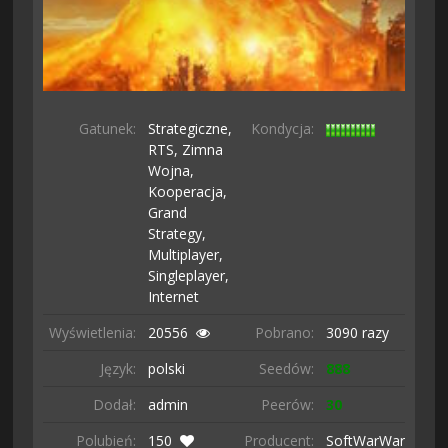
Gatunek:
Strategiczne,
Kondycja:
RTS,
Zimna
Wojna,
Kooperacja,
Grand
Strategy,
Multiplayer,
Singleplayer,
Internet
Wyświetlenia:
20556
Pobrano:
3090 razy
Język:
polski
Seedów:
888
Dodał:
admin
Peerów:
30
Polubień:
150
Producent:
SoftWarWare