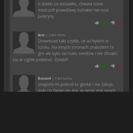
o dzieki za wstawke, chwała tobie
mistrzu!!! prawdziwy bohater nie nosi
peleryny
+
20
-
2
Arni
| 2 dni temu
Download taki szybki, że aż byłem w
szoku. Na innych stronach znalazlem te
gre ale było za mało seedów i nie chciało
się w ogóle pobierać. Dzięki!!
+
19
-
1
Bonzo4
| 7 dni temu
znajomi mi polecili te gierke i nie zaluje,
poki co fajnie sie gra, w necie jest sporo
negatywnych opinii ale akurat mi
przypadla do gustu
+
19
-
1
Jorklee77
| 9 godzin temu
O dzięki :)) Balem sie ze nie pobiore bo w