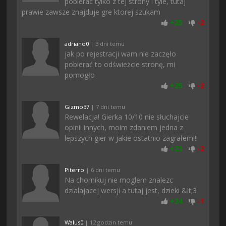
pobierac tylko z tej strony i tyle, tutaj
prawie zawsze znajduje gre ktorej szukam
+
25
-
2
adriano0
| 3 dni temu
jak po rejestracji wam nie zaczęło
pobierać to odświeżcie stronę, mi
pomogło
+
25
-
2
Gizmo37
| 7 dni temu
Rewelacja! Gierka 10/10 nie słuchajcie
opinii innych, moim zdaniem jedna z
lepszych gier w jakie ostatnio zagrałem!!!
+
23
-
2
Piterro
| 6 dni temu
Na chomikuj nie moglem znalezc
dzialajacej wersji a tutaj jest, dzieki &lt;3
+
24
-
1
Walus0
| 12 godzin temu