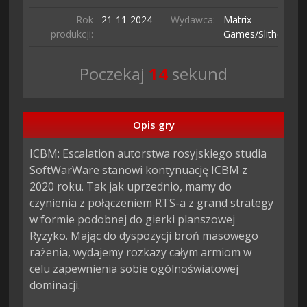
Rok
21-11-
2024
Wydawca:
Matrix
produkcji:
Games/Slitherine
Poczekaj
13
sekund
Opis gry
ICBM: Escalation autorstwa rosyjskiego studia 
SoftWarWare stanowi kontynuację ICBM z 
2020 roku. Tak jak uprzednio, mamy do 
czynienia z połączeniem RTS-a z grand strategy 
w formie podobnej do gierki planszowej 
Ryzyko. Mając do dyspozycji broń masowego 
rażenia, wydajemy rozkazy całym armiom w 
celu zapewnienia sobie ogólnoświatowej 
dominacji.
