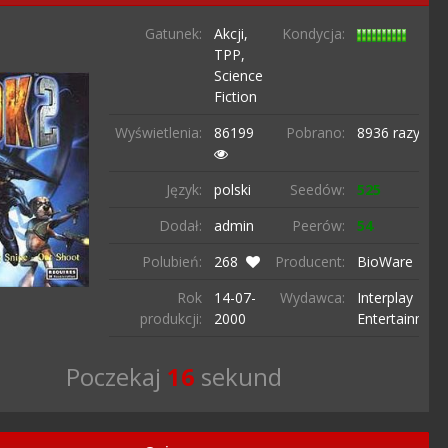
Gatunek:
Akcji,
Kondycja:
TPP,
Science
Fiction
Wyświetlenia:
86199
Pobrano:
8936 razy
Język:
polski
Seedów:
525
Dodał:
admin
Peerów:
54
Polubień:
268
Producent:
BioWare
Rok
14-07-
Wydawca:
Interplay
produkcji:
2000
Entertainmen
Poczekaj
15
sekund