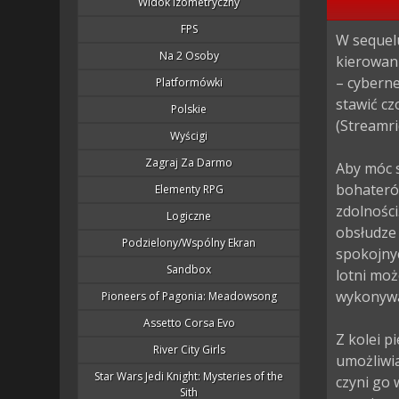
Widok Izometryczny
FPS
W sequel
Na 2 Osoby
kierowani
– cybern
Platformówki
stawić cz
Polskie
(Streamri
Wyścigi
Zagraj Za Darmo
Aby móc 
bohaterów
Elementy RPG
zdolności
Logiczne
obsłudze 
Podzielony/wspólny Ekran
spokojnyc
Sandbox
lotni moż
wykonywać
Pioneers of Pagonia: Meadowsong
Assetto Corsa Evo
Z kolei p
River City Girls
umożliwia
Star Wars Jedi Knight: Mysteries of the
czyni go 
Sith