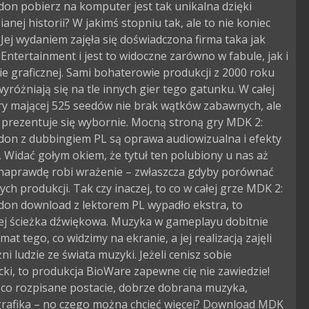
on pobierz na komputer jest tak unikalna dzięki
anej historii? W jakimś stopniu tak, ale to nie koniec
. Jej wydaniem zajęła się doświadczona firma taka jak
 Entertainment i jest to widoczne zarówno w fabule, jak i
e graficznej. Sami bohaterowie produkcji z 2000 roku
yróżniają się na tle innych gier tego gatunku. W całej
gry mającej 525 seedów nie brak wątków zabawnych, ale
 prezentuje się wybornie. Mocną stroną gry MDK 2:
on z dubbingiem PL są oprawa audiowizualna i efekty
. Widać gołym okiem, że tytuł ten polubiony u nas aż
 naprawdę robi wrażenie – zwłaszcza gdyby porównać
ych produkcji. Tak czy inaczej, to co w całej grze MDK 2:
on download z lektorem PL wypadło ekstra, to
ej ścieżka dźwiękowa. Muzyka w gameplayu dobitnie
mat tego, co widzimy na ekranie, a jej realizacją zajęli
ni ludzie ze świata muzyki. Jeżeli cenisz sobie
ki, to produkcja BioWare zapewne cię nie zawiedzie!
co rozpisane postacie, dobrze dobrana muzyka,
grafika – no czego można chcieć więcej? Download MDK