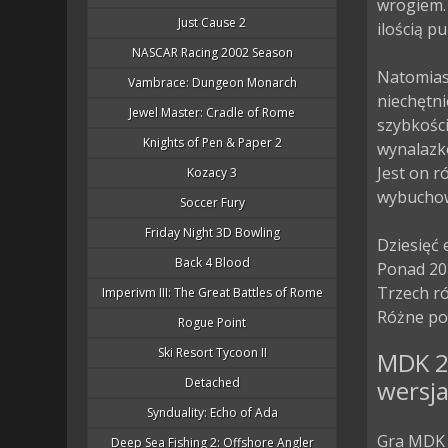
wrogiem. 
Just Cause 2
ilością pu
NASCAR Racing 2002 Season
Natomias
Vambrace: Dungeon Monarch
niechętni
Jewel Master: Cradle of Rome
szybkośc
Knights of Pen & Paper 2
wynalazkó
Jest on r
Kozacy 3
wybuchow
Soccer Fury
Friday Night 3D Bowling
Dziesięć 
Back 4 Blood
Ponad 20
Trzech ró
Imperivm III: The Great Battles of Rome
Różne poz
Rogue Point
Ski Resort Tycoon II
MDK 2
Detached
wersja
Synduality: Echo of Ada
Gra MDK 
Deep Sea Fishing 2: Offshore Angler