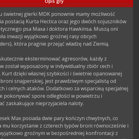
Opis gry
u świetnej gierki MDK ponownie mamy możliwość 
a postacią Kurta Hectica oraz jego dwóch sojuszników 
etycznego psa Maxa i doktora Hawkinsa. Muszą oni 
oła inwazji wyjątkowo groźnej rasy obcych 
ders), która pragnie przejąć władzę nad Ziemią.

skutecznie eksterminować agresorów, każdy z 
 został wyposażony w indywidualny zbiór cech i 
. Kurt dzięki własnej szybkości i świetnie opanowanej 
broni snajperskiej, jest prawdziwym specjalistą od 
h i celnych ataków. Dodatkowo za wsparcieą specjalnej 
e pokonywać spore odległości w powietrzu i 
 zaskakujące nieprzyjaciela naloty.

iesek Max posiada dwie pary kończyn chwytnych, co 
 mu korzystanie z czterech typów broni równocześnie i 
wyjątkowo groźnym w bezpośredniej konfrontacji z 