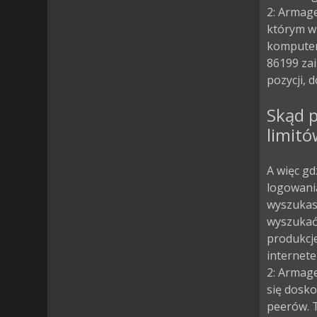
2: Armage
którym w
komputero
86199 za
pozycji, d
Skąd 
limitó
A więc gd
logowania
wyszukasz
wyszukać
produkcje
internete
2: Armag
się dosko
peerów. T