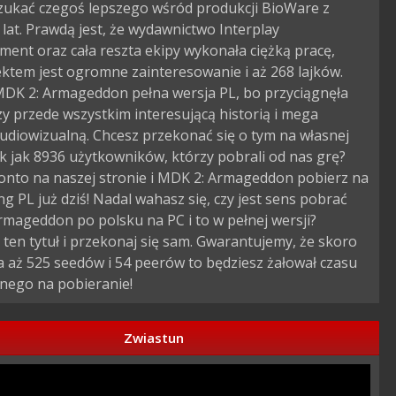
zukać czegoś lepszego wśród produkcji BioWare z
 lat. Prawdą jest, że wydawnictwo Interplay
ment oraz cała reszta ekipy wykonała ciężką pracę,
ektem jest ogromne zainteresowanie i aż 268 lajków.
MDK 2: Armageddon pełna wersja PL, bo przyciągnęła
y przede wszystkim interesującą historią i mega
udiowizualną. Chcesz przekonać się o tym na własnej
k jak 8936 użytkowników, którzy pobrali od nas grę?
onto na naszej stronie i MDK 2: Armageddon pobierz na
g PL już dziś! Nadal wahasz się, czy jest sens pobrać
mageddon po polsku na PC i to w pełnej wersji?
ten tytuł i przekonaj się sam. Gwarantujemy, że skoro
a aż 525 seedów i 54 peerów to będziesz żałował czasu
nego na pobieranie!
Zwiastun