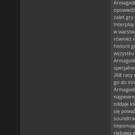
Armagedd
opowiedzi
zalet gry
Interplay
w warstwi
również w
historii 
wszystko
Armagedd
specjalne
268 razy
go do inn
Armagedd
najpewni
oddaje kli
się poważ
soundtrac
Imponują
ciekawa 