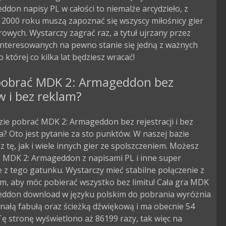
ddon napisy PL w całości to niemalże arcydzieło, z
 2000 roku muszą zapoznać się wszyscy miłośnicy gier
wych. Wystarczy zagrać raz, a tytuł ujrzany przez
interesowanych na pewno stanie się jedną z ważnych
o której co kilka lat będziesz wracać!
pobrać MDK 2: Armageddon bez
w i bez reklam?
zie pobrać MDK 2: Armageddon bez rejestracji i bez
? Oto jest pytanie za sto punktów. W naszej bazie
 tę, jak i wiele innych gier ze spolszczeniem. Możesz
 MDK 2: Armageddon z napisami PL i inne super
 z tego gatunku. Wystarczy mieć stabilne połączenie z
m, aby móc pobierać wszystko bez limitu! Cała gra MDK
eddon download w języku polskim do pobrania wyróżnia
nałą fabułą oraz ścieżką dźwiękową i ma obecnie 54
ę stronę wyświetlono aż 86199 razy, tak więc na