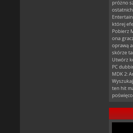
próżno s
ostatnich
Entertain
której ef
Pobierz 
ona gracz
oprawą a
skórze ta
Utwórz k
PC dubbin
MDK 2: Ar
Wyszukaj 
ten hit m
poświęco