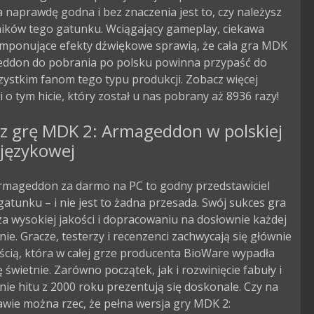
 naprawdę godna i bez znaczenia jest to, czy należysz
ników tego gatunku. Wciągający gameplay, ciekawa
 imponujące efekty dźwiękowe sprawią, że cała gra MDK
eddon do pobrania po polsku powinna przypaść do
ystkim fanom tego typu produkcji. Zobacz więcej
i o tym hicie, który został u nas pobrany aż 8936 razy!
rz grę MDK 2: Armageddon w polskiej
 językowej
rmageddon za darmo na PC to godny przedstawiciel
atunku – i nie jest to żadna przesada. Swój sukces gra
a wysokiej jakości i dopracowaniu na dosłownie każdej
nie. Gracze, testerzy i recenzenci zachwycają się głównie
cią, która w całej grze producenta BioWare wypadła
świetnie. Zarówno początek, jak i rozwinięcie fabuły i
ie hitu z 2000 roku prezentują się doskonale. Czy na
awie można rzec, że pełna wersja gry MDK 2: