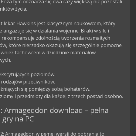
Poza tym odznacza się dwa razy większą niż pozostali 
nktów życia.

t lekar Hawkins jest klasycznym naukowcem, który 
e angażuje się w działania wojenne. Braki w sile i 
i rekompensuje zdolnością tworzenia rozmaitych 
w, które nierzadko okazują się szczególnie pomocne. 
ównież fachowcem w dziedzinie materiałów 
ych.

ekscytujących poziomów.

 rodzajów przeciwników.

żniących się pomiędzy sobą bohaterów.

iomy i przedmioty dla każdej z trzech postaci osobno.
: Armageddon download – pełna
 gry na PC
2: Armageddon w pełnej wersji do pobrania to