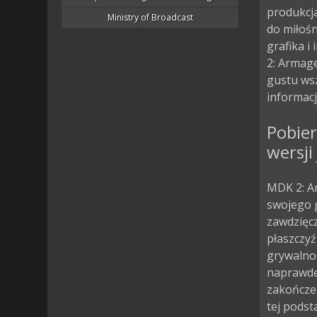
produkcja
Ministry of Broadcast
do miłoś
grafika i
2: Armag
gustu wsz
informacj
Pobie
wersji
MDK 2: A
swojego g
zawdzięcz
płaszczyź
grywalnoś
naprawdę 
zakończen
tej podst