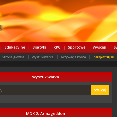
|
Edukacyjne
|
Bijatyki
|
RPG
|
Sportowe
|
Wyścigi
|
S
|
|
|
Strona główna
Wyszukiwarka
Aktywacja konta
Zarejestruj się
Wyszukiwarka
Szukaj
MDK 2: Armageddon