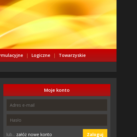
ymulacyjne
|
Logiczne
|
Towarzyskie
Moje konto
lub...
załóż nowe konto
Zaloguj