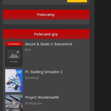
Polecamy
Polecane gry
Mount & Blade II: Bannerlord
RPG
PC Building Simulator 2
Symulacje
t
Project Wunderwaffe
Strategiczne