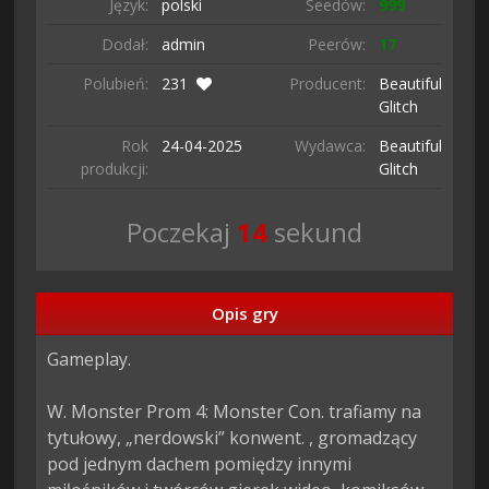
Język:
polski
Seedów:
999
Dodał:
admin
Peerów:
17
Polubień:
231
Producent:
Beautiful
Glitch
Rok
24-04-
2025
Wydawca:
Beautiful
produkcji:
Glitch
Poczekaj
13
sekund
Opis gry
Gameplay.

W. Monster Prom 4: Monster Con. trafiamy na 
tytułowy, „nerdowski” konwent. , gromadzący 
pod jednym dachem pomiędzy innymi 