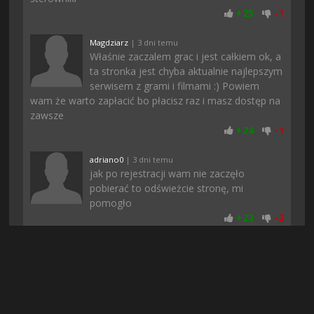
+
25
-
1
Magdziarz
| 3 dni temu
Właśnie zaczalem grac i jest całkiem ok, a
ta stronka jest chyba aktualnie najlepszym
serwisem z grami i filmami :) Powiem
wam że warto zapłacić bo płacisz raz i masz dostęp na
zawsze
+
24
-
1
adriano0
| 3 dni temu
jak po rejestracji wam nie zaczęło
pobierać to odświeżcie stronę, mi
pomogło
+
23
-
2
Dominus
| 2 dni temu
Uwielbiam takie klimaty, wciąga od
samego początku i nie nudzi po czasie,
polecam każdemu
+
23
-
1