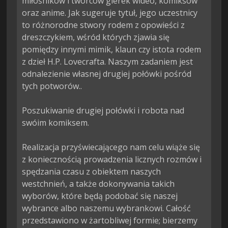
miłośników i twórców gierek wideo, komiksów 
oraz anime. Jak sugeruje tytuł, jego uczestnicy 
to różnorodne stwory rodem z opowieści z 
dreszczykiem, wśród których zjawia się 
pomiędzy innymi mimik, klaun czy istota rodem 
z dzieł H.P. Lovecrafta. Naszym zadaniem jest 
odnalezienie własnej drugiej połówki pośród 
tych potworów..

Poszukiwanie drugiej połówki i robota nad 
swóim komiksem.

Realizacja przyświecającego nam celu wiąże się 
z koniecznością prowadzenia licznych rozmów i 
spędzania czasu z obiektem naszych 
westchnień, a także dokonywania takich 
wyborów, które będą podobać się naszej 
wybrance albo naszemu wybrankowi. Całość 
przedstawiono w żartobliwej formie; bierzemy 