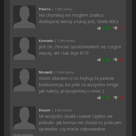
Piterro
| 7 dni temu
Na chomikuj nie moglem znalezc
dzialajacej wersji a tutaj jest, dzieki &lt;3
+
28
-
1
Konrado
| 7 dni temu
jest ok, chociaż spodziewałem się czegoś
więcej, ale i tak daje 8/10
+
26
-
2
Mosiadz
| 2 dni temu
moim zdaniem ci co hejtują to pewnie
konkurencja, bo póki co wszystko śmiga
jak należy, przynajmniej u mnie :)
+
25
-
2
Elisium
| 2 dni temu
Mi wszystko dziala i nawet szybko sie
pobralo. Jak komus nie chodzi to polecam
sprawdzic czy macie odpowiednie
sterowniki