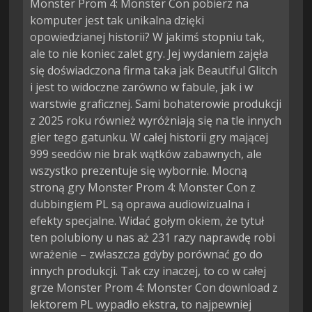
Monster Prom 4: Monster Con pobierz na
komputer jest tak unikalna dzięki
opowiedzianej historii? W jakimś stopniu tak,
ale to nie koniec zalet gry. Jej wydaniem zajęła
się doświadczona firma taka jak Beautiful Glitch
i jest to widoczne zarówno w fabule, jak i w
warstwie graficznej. Sami bohaterowie produkcji
z 2025 roku również wyróżniają się na tle innych
gier tego gatunku. W całej historii gry mającej
999 seedów nie brak wątków zabawnych, ale
wszystko prezentuje się wybornie. Mocną
stroną gry Monster Prom 4: Monster Con z
dubbingiem PL są oprawa audiowizualna i
efekty specjalne. Widać gołym okiem, że tytuł
ten polubiony u nas aż 231 razy naprawdę robi
wrażenie – zwłaszcza gdyby porównać go do
innych produkcji. Tak czy inaczej, to co w całej
grze Monster Prom 4: Monster Con download z
lektorem PL wypadło ekstra, to najpewniej