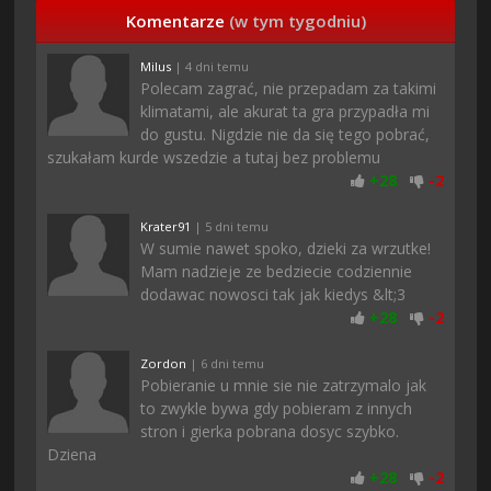
Komentarze
(w tym tygodniu)
Milus
| 4 dni temu
Polecam zagrać, nie przepadam za takimi
klimatami, ale akurat ta gra przypadła mi
do gustu. Nigdzie nie da się tego pobrać,
szukałam kurde wszedzie a tutaj bez problemu
+
28
-
2
Krater91
| 5 dni temu
W sumie nawet spoko, dzieki za wrzutke!
Mam nadzieje ze bedziecie codziennie
dodawac nowosci tak jak kiedys &lt;3
+
28
-
2
Zordon
| 6 dni temu
Pobieranie u mnie sie nie zatrzymalo jak
to zwykle bywa gdy pobieram z innych
stron i gierka pobrana dosyc szybko.
Dziena
+
28
-
2