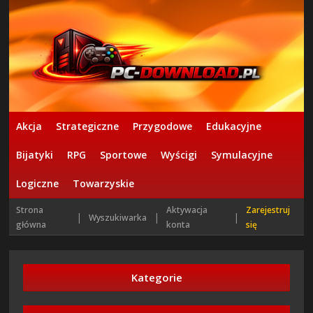
Akcja
Strategiczne
Przygodowe
Edukacyjne
Bijatyki
RPG
Sportowe
Wyścigi
Symulacyjne
Logiczne
Towarzyskie
Strona
Aktywacja
Zarejestruj
|
|
|
Wyszukiwarka
główna
konta
się
Kategorie