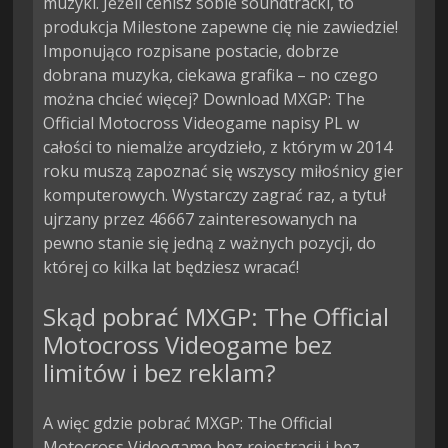
muzyki. Jeżeli cenisz sobie soundtracki, to
produkcja Milestone zapewne cię nie zawiedzie!
Imponująco rozpisane postacie, dobrze
dobrana muzyka, ciekawa grafika – no czego
można chcieć więcej? Download MXGP: The
Official Motocross Videogame napisy PL w
całości to niemalże arcydzieło, z którym w 2014
roku muszą zapoznać się wszyscy miłośnicy gier
komputerowych. Wystarczy zagrać raz, a tytuł
ujrzany przez 46667 zainteresowanych na
pewno stanie się jedną z ważnych pozycji, do
której co kilka lat będziesz wracać!
Skąd pobrać MXGP: The Official
Motocross Videogame bez
limitów i bez reklam?
A więc gdzie pobrać MXGP: The Official
Motocross Videogame bez rejestracji i bez