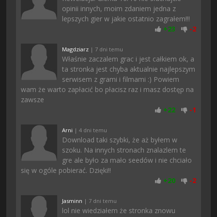
opinii innych, moim zdaniem jedna z
lepszych gier w jakie ostatnio zagrałem!!!
+
23
-
2
Magdziarz
| 7 dni temu
Właśnie zaczalem grac i jest całkiem ok, a
ta stronka jest chyba aktualnie najlepszym
serwisem z grami i filmami :) Powiem
wam że warto zapłacić bo płacisz raz i masz dostęp na
zawsze
+
22
-
1
Arni
| 4 dni temu
Download taki szybki, że aż byłem w
szoku. Na innych stronach znalazlem te
gre ale było za mało seedów i nie chciało
się w ogóle pobierać. Dzięki!!
+
20
-
2
Jasminn
| 7 dni temu
lol nie wiedziałem że stronka znowu