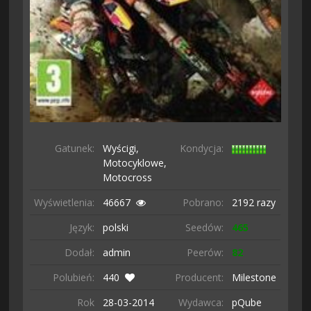
Gatunek:
Wyścigi,
Kondycja:
Motocyklowe,
Motocross
Wyświetlenia:
46667
Pobrano:
2192 razy
Język:
polski
Seedów:
465
Dodał:
admin
Peerów:
82
Polubień:
440
Producent:
Milestone
Rok
28-03-
2014
Wydawca:
pQube