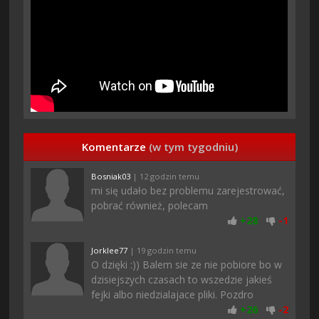
Komentarze
(w tym tygodniu)
Bosniak03
| 12 godzin temu
mi się udało bez problemu zarejestrować,
pobrać również, polecam
+
28
-
1
Jorklee77
| 19 godzin temu
O dzięki :)) Balem sie ze nie pobiore bo w
dzisiejszych czasach to wszedzie jakieś
fejki albo niedzialajace pliki. Pozdro
+
26
-
2