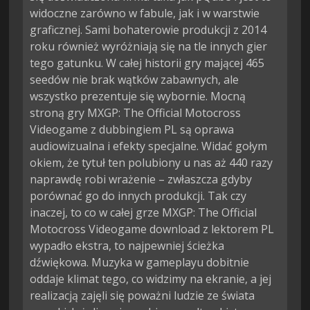
widoczne zarówno w fabule, jak i w warstwie
graficznej. Sami bohaterowie produkcji z 2014
roku również wyróżniają się na tle innych gier
tego gatunku. W całej historii gry mającej 465
seedów nie brak wątków zabawnych, ale
wszystko prezentuje się wybornie. Mocną
stroną gry MXGP: The Official Motocross
Videogame z dubbingiem PL są oprawa
audiowizualna i efekty specjalne. Widać gołym
okiem, że tytuł ten polubiony u nas aż 440 razy
naprawdę robi wrażenie – zwłaszcza gdyby
porównać go do innych produkcji. Tak czy
inaczej, to co w całej grze MXGP: The Official
Motocross Videogame download z lektorem PL
wypadło ekstra, to najpewniej ścieżka
dźwiękowa. Muzyka w gameplayu dobitnie
oddaje klimat tego, co widzimy na ekranie, a jej
realizacją zajęli się poważni ludzie ze świata