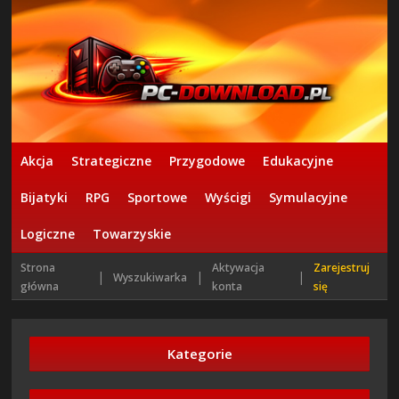
Akcja
Strategiczne
Przygodowe
Edukacyjne
Bijatyki
RPG
Sportowe
Wyścigi
Symulacyjne
Logiczne
Towarzyskie
Strona
Aktywacja
Zarejestruj
|
|
|
Wyszukiwarka
główna
konta
się
Kategorie