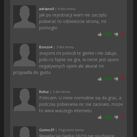
adriano0
| 4 dni temu
jak po rejestracji wam nie zaczęło
pobierać to odświeżcie stronę, mi
pomogło
+
25
-
1
Bonzo4
| 3 dni temu
znajomi mi polecili te gierke i nie zaluje,
poki co fajnie sie gra, w necie jest sporo
negatywnych opinii ale akurat mi
przypadla do gustu
+
24
-
2
Rufuz
| 3 dni temu
Polecam. U mnie normalnie się da grac, a
podczas pobierania nic nie zacinało, może
to wina waszego internetu
+
24
-
1
Gizmo37
| 19 godzin temu
Rewelacja! Gierka 10/10 nie słuchajcie