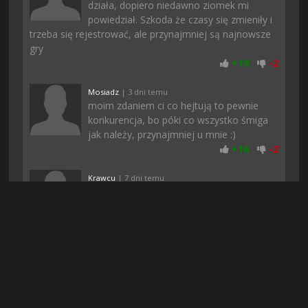
działa, dopiero niedawno ziomek mi
powiedział. Szkoda że czasy się zmieniły i
trzeba się rejestrować, ale przynajmniej są najnowsze
gry
+
19
-
2
Mosiadz
| 3 dni temu
moim zdaniem ci co hejtują to pewnie
konkurencja, bo póki co wszystko śmiga
jak należy, przynajmniej u mnie :)
+
16
-
2
Krawcu
| 7 dni temu
No i tutaj bez problemu mozna pobrac,
dobrze ze strona znowu dziala bo w
innych serwisach nie moglem tego
znalezc, wszedzie chyba usuwaja za prawa autorskie
+
14
-
2
Milus
| 19 godzin temu
Polecam zagrać, nie przepadam za takimi
klimatami, ale akurat ta gra przypadła mi