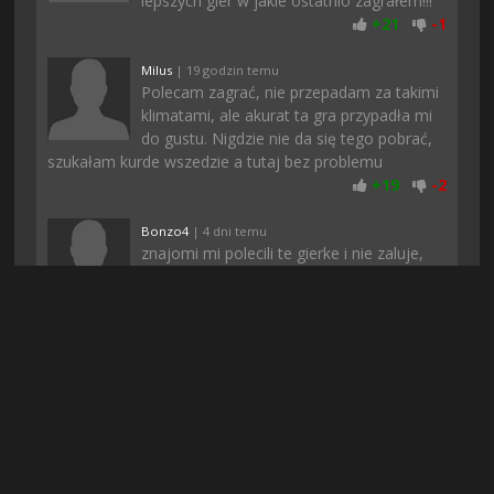
lepszych gier w jakie ostatnio zagrałem!!!
+
21
-
1
Milus
| 19 godzin temu
Polecam zagrać, nie przepadam za takimi
klimatami, ale akurat ta gra przypadła mi
do gustu. Nigdzie nie da się tego pobrać,
szukałam kurde wszedzie a tutaj bez problemu
+
19
-
2
Bonzo4
| 4 dni temu
znajomi mi polecili te gierke i nie zaluje,
poki co fajnie sie gra, w necie jest sporo
negatywnych opinii ale akurat mi
przypadla do gustu
+
15
-
1
Ames97
| 12 godzin temu
Już nie narzekajcie tak na rejestracje, bo w
dzisiejszych czasach to normalność...
Może serwery są przeciążone albo nie
chca zeby twórcy gier sprawdzili czy gra naprawde jest