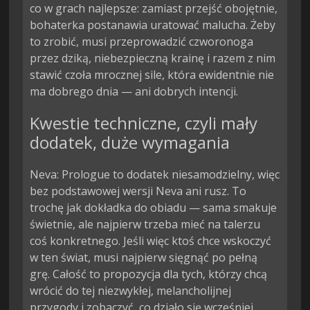
co w grach najlepsze: zamiast przejść obojętnie,
bohaterka postanawia uratować malucha. Żeby
to zrobić, musi przeprowadzić czworonoga
przez dziką, niebezpieczną krainę i razem z nim
stawić czoła mrocznej sile, która ewidentnie nie
ma dobrego dnia — ani dobrych intencji.
Kwestie techniczne, czyli mały
dodatek, duże wymagania
Neva: Prologue to dodatek niesamodzielny, więc
bez podstawowej wersji Neva ani rusz. To
trochę jak dokładka do obiadu — sama smakuje
świetnie, ale najpierw trzeba mieć na talerzu
coś konkretnego. Jeśli więc ktoś chce wskoczyć
w ten świat, musi najpierw sięgnąć po pełną
grę. Całość to propozycja dla tych, którzy chcą
wrócić do tej niezwykłej, melancholijnej
przygody i zobaczyć, co działo się wcześniej.