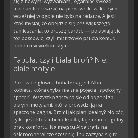
się z nowymi wyzwaniami, ogarniać świeże
mechaniki i uważać na przeciwników, których
wcześniej w ogóle nie było na radarze. A jeśli
ktoś myślał, że obejdzie się bez większego
zamieszania, to proszę bardzo — pojawiają się
też bossowie, czyli mistrzowie psucia komuś
humoru w wielkim stylu.
Fabuła, czyli biała broń? Nie,
białe motyle
Ponownie główną bohaterką jest Alba —
kobieta, która chyba nie zna pojęcia „spokojny
spacer”. Wszystko zaczyna się od pogoni za
białymi motylami, która prowadzi ją na
spaczone bagna. Brzmi jak plan idealny? No cóż,
tylko jeśli ktoś lubi mokradła, tajemnice i ogólny
brak komfortu. Na miejscu Alba trafia na
osierocone wilcze szczenię. I tu zaczyna się to,