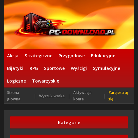
Akcja
Strategiczne
Przygodowe
Edukacyjne
Bijatyki
RPG
Sportowe
Wyścigi
Symulacyjne
Logiczne
Towarzyskie
Strona
Aktywacja
Zarejestruj
|
|
|
Wyszukiwarka
główna
konta
się
Kategorie