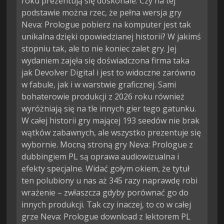
roku prezentują się doskonale. Czy na tej
podstawie można rzec, że pełna wersja gry
Neva: Prologue pobierz na komputer jest tak
unikalna dzięki opowiedzianej historii? W jakimś
stopniu tak, ale to nie koniec zalet gry. Jej
wydaniem zajęła się doświadczona firma taka
jak Devolver Digital i jest to widoczne zarówno
w fabule, jak i w warstwie graficznej. Sami
bohaterowie produkcji z 2026 roku również
wyróżniają się na tle innych gier tego gatunku.
W całej historii gry mającej 193 seedów nie brak
wątków zabawnych, ale wszystko prezentuje się
wybornie. Mocną stroną gry Neva: Prologue z
dubbingiem PL są oprawa audiowizualna i
efekty specjalne. Widać gołym okiem, że tytuł
ten polubiony u nas aż 345 razy naprawdę robi
wrażenie – zwłaszcza gdyby porównać go do
innych produkcji. Tak czy inaczej, to co w całej
grze Neva: Prologue download z lektorem PL