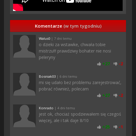
Komentarze
(w tym tygodniu)
Walus0
| 7 dni temu
o dzieki za wstawke, chwała tobie
mistrzu!!! prawdziwy bohater nie nosi
peleryny
+
27
-
2
Bosniak03
| 6 dni temu
mi się udało bez problemu zarejestrować,
pobrać również, polecam
+
27
-
2
Konrado
| 4 dni temu
jest ok, chociaż spodziewałem się czegoś
więcej, ale i tak daje 8/10
+
25
-
1