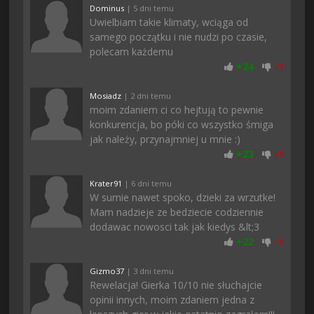
Dominus
| 5 dni temu
Uwielbiam takie klimaty, wciąga od
samego początku i nie nudzi po czasie,
polecam każdemu
+
24
-
1
Mosiadz
| 2 dni temu
moim zdaniem ci co hejtują to pewnie
konkurencja, bo póki co wszystko śmiga
jak należy, przynajmniej u mnie :)
+
23
-
1
Krater91
| 6 dni temu
W sumie nawet spoko, dzieki za wrzutke!
Mam nadzieje ze bedziecie codziennie
dodawac nowosci tak jak kiedys &lt;3
+
22
-
1
Gizmo37
| 3 dni temu
Rewelacja! Gierka 10/10 nie słuchajcie
opinii innych, moim zdaniem jedna z