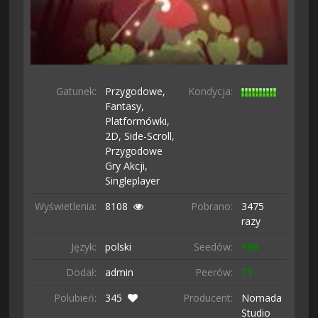
Gatunek:
Przygodowe,
Kondycja:
Fantasy,
Platformówki,
2D,
Side-Scroll,
Przygodowe
Gry Akcji,
Singleplayer
Wyświetlenia:
8108
Pobrano:
3475
razy
Język:
polski
Seedów:
193
Dodał:
admin
Peerów:
71
Polubień:
345
Producent:
Nomada
Studio