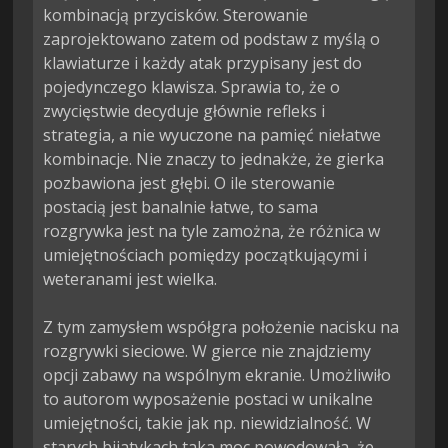
kombinacją przycisków. Sterowanie 
zaprojektowano zatem od podstaw z myślą o 
klawiaturze i każdy atak przypisany jest do 
pojedynczego klawisza. Sprawia to, że o 
zwycięstwie decyduje głównie refleks i 
strategia, a nie wyuczone na pamięć niełatwe 
kombinacje. Nie znaczy to jednakże, że gierka 
pozbawiona jest głębi. O ile sterowanie 
postacią jest banalnie łatwe, to sama 
rozgrywka jest na tyle zamożna, że różnica w 
umiejętnościach pomiędzy początkującymi i 
weteranami jest wielka.

Z tym zamysłem współgra położenie nacisku na 
rozgrywki sieciowe. W gierce nie znajdziemy 
opcji zabawy na wspólnym ekranie. Umożliwiło 
to autorom wyposażenie postaci w unikalne 
umiejętności, takie jak np. niewidzialność. W 
starych bijatykach taka moc powodowała, że 