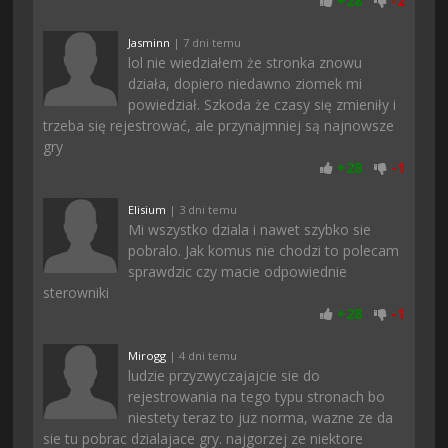
+
28
-
2
Jasminn
| 7 dni temu
lol nie wiedziałem że stronka znowu
działa, dopiero niedawno ziomek mi
powiedział. Szkoda że czasy się zmieniły i
trzeba się rejestrować, ale przynajmniej są najnowsze
gry
+
28
-
1
Elisium
| 3 dni temu
Mi wszystko dziala i nawet szybko sie
pobralo. Jak komus nie chodzi to polecam
sprawdzic czy macie odpowiednie
sterowniki
+
28
-
1
Mirogg
| 4 dni temu
ludzie przyzwyczajajcie sie do
rejestrowania na tego typu stronach bo
niestety teraz to juz norma, wazne ze da
sie tu pobrac dzialajace gry. najgorzej ze niektore