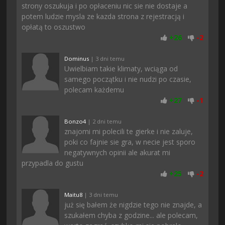
strony oszukuja i po opłaceniu nic sie nie dostaje a
potem ludzie mysla ze kazda strona z rejestracją i
opłatą to oszustwo
+
26
-
2
Dominus
| 3 dni temu
Uwielbiam takie klimaty, wciąga od
samego początku i nie nudzi po czasie,
polecam każdemu
+
27
-
1
Bonzo4
| 2 dni temu
znajomi mi polecili te gierke i nie zaluje,
poki co fajnie sie gra, w necie jest sporo
negatywnych opinii ale akurat mi
przypadla do gustu
+
25
-
2
Maitu8
| 3 dni temu
już się bałem że nigdzie tego nie znajde, a
szukałem chyba z godzine... ale polecam,