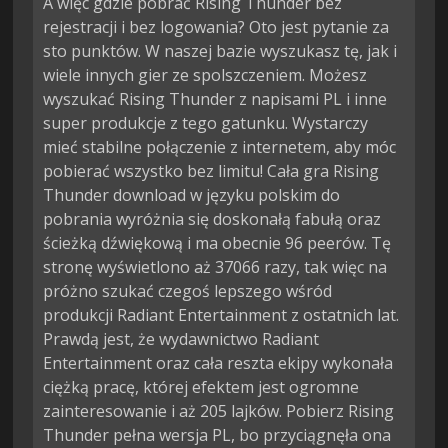
A więc gdzie pobrać Rising Thunder bez
rejestracji i bez logowania? Oto jest pytanie za
sto punktów. W naszej bazie wyszukasz tę, jak i
wiele innych gier ze spolszczeniem. Możesz
wyszukać Rising Thunder z napisami PL i inne
super produkcje z tego gatunku. Wystarczy
mieć stabilne połączenie z internetem, aby móc
pobierać wszystko bez limitu! Cała gra Rising
Thunder download w języku polskim do
pobrania wyróżnia się doskonałą fabułą oraz
ścieżką dźwiękową i ma obecnie 96 peerów. Tę
stronę wyświetlono aż 37066 razy, tak więc na
próżno szukać czegoś lepszego wśród
produkcji Radiant Entertainment z ostatnich lat.
Prawdą jest, że wydawnictwo Radiant
Entertainment oraz cała reszta ekipy wykonała
ciężką pracę, której efektem jest ogromne
zainteresowanie i aż 205 lajków. Pobierz Rising
Thunder pełna wersja PL, bo przyciągnęła ona