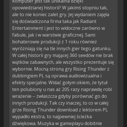
komputer jest tak unikalna dzięki
opowiedzianej historii? W jakimś stopniu tak,
ale to nie koniec zalet gry. Jej wydaniem zajęła
się doświadczona firma taka jak Radiant
Entertainment i jest to widoczne zarówno w
fabule, jak i w warstwie graficznej. Sami
bohaterowie produkcji z 1 roku również
wyróżniają się na tle innych gier tego gatunku.
W całej historii gry mającej 360 seedów nie brak
wątków zabawnych, ale wszystko prezentuje się
wybornie. Mocną stroną gry Rising Thunder z
dubbingiem PL są oprawa audiowizualna i
efekty specjalne. Widać gołym okiem, że tytuł
ten polubiony u nas aż 205 razy naprawdę robi
wrażenie – zwłaszcza gdyby porównać go do
innych produkcji. Tak czy inaczej, to co w całej
grze Rising Thunder download z lektorem PL
wypadło ekstra, to najpewniej ścieżka
dźwiękowa. Muzyka w gameplayu dobitnie