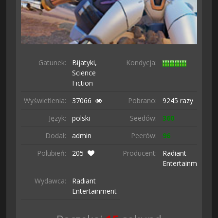
Gatunek:
Bijatyki,
Kondycja:
Science
Fiction
Wyświetlenia:
37066
Pobrano:
9245 razy
Język:
polski
Seedów:
360
Dodał:
admin
Peerów:
96
Polubień:
205
Producent:
Radiant
Entertainment
Wydawca:
Radiant
Entertainment