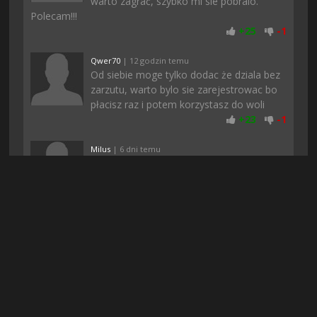
warto zagrać, szybko mi sie pobralo.
Polecam!!!
+
25
-
1
Qwer70
| 12 godzin temu
Od siebie moge tylko dodac że dziala bez
zarzutu, warto bylo sie zarejestrowac bo
płacisz raz i potem korzystasz do woli
+
23
-
1
Milus
| 6 dni temu
Polecam zagrać, nie przepadam za takimi
klimatami, ale akurat ta gra przypadła mi
do gustu. Nigdzie nie da się tego pobrać,
szukałam kurde wszedzie a tutaj bez problemu
+
22
-
1
Arni
| 12 godzin temu
Download taki szybki, że aż byłem w
szoku. Na innych stronach znalazlem te
gre ale było za mało seedów i nie chciało
się w ogóle pobierać. Dzięki!!