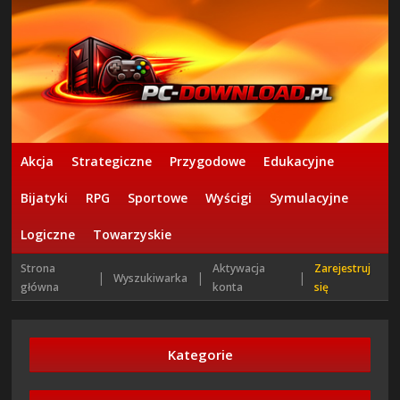
Akcja
Strategiczne
Przygodowe
Edukacyjne
Bijatyki
RPG
Sportowe
Wyścigi
Symulacyjne
Logiczne
Towarzyskie
Strona
Aktywacja
Zarejestruj
|
|
|
Wyszukiwarka
główna
konta
się
Kategorie