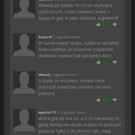
Rewelacja! Gierka 10/10 nie słuchajcie
opinii innych, moim zdaniem jedna z
lepszych gier w jakie ostatnio zagrałem!!!
+
26
-
2
Krater91
| 6 godzin temu
W sumie nawet spoko, dzieki za wrzutke!
Mam nadzieje ze bedziecie codziennie
dodawac nowosci tak jak kiedys &lt;3
+
27
-
1
Walus0
| 6 godzin temu
o dzieki za wstawke, chwała tobie
mistrzu!!! prawdziwy bohater nie nosi
peleryny
+
26
-
1
apache113
| 12 godzin temu
dobra gra nie ma co, a ci co narzekają że
gdzie indziej nie da sie znalezc to polecam
pobierac tylko z tej strony i tyle, tutaj