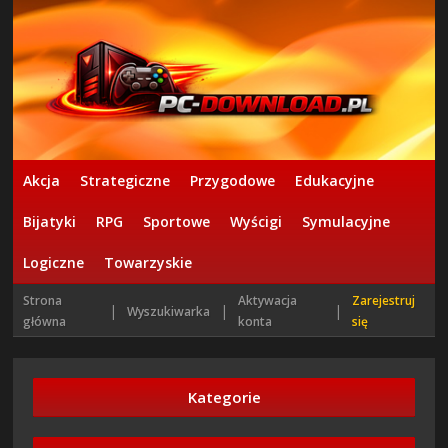
Akcja
Strategiczne
Przygodowe
Edukacyjne
Bijatyki
RPG
Sportowe
Wyścigi
Symulacyjne
Logiczne
Towarzyskie
Strona
Aktywacja
Zarejestruj
|
|
|
Wyszukiwarka
główna
konta
się
Kategorie