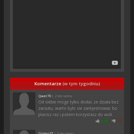
Komentarze
(w tym tygodniu)
Qwer70
| 2 dni temu
Od siebie moge tylko dodac że dziala bez
zarzutu, warto bylo sie zarejestrowac bo
płacisz raz i potem korzystasz do woli
+
28
-
1
Gizmo37
| 3 dni temu