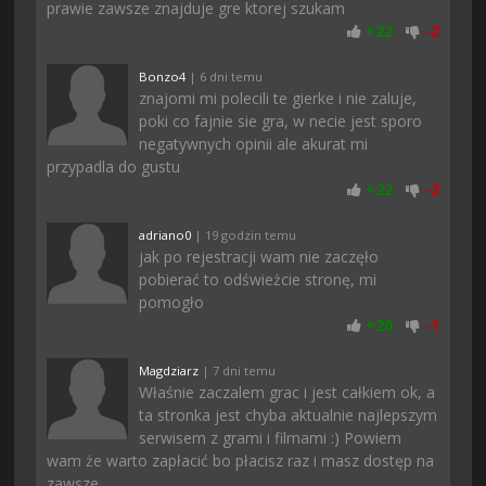
prawie zawsze znajduje gre ktorej szukam
+
22
-
2
Bonzo4
| 6 dni temu
znajomi mi polecili te gierke i nie zaluje,
poki co fajnie sie gra, w necie jest sporo
negatywnych opinii ale akurat mi
przypadla do gustu
+
22
-
2
adriano0
| 19 godzin temu
jak po rejestracji wam nie zaczęło
pobierać to odświeżcie stronę, mi
pomogło
+
20
-
1
Magdziarz
| 7 dni temu
Właśnie zaczalem grac i jest całkiem ok, a
ta stronka jest chyba aktualnie najlepszym
serwisem z grami i filmami :) Powiem
wam że warto zapłacić bo płacisz raz i masz dostęp na
zawsze