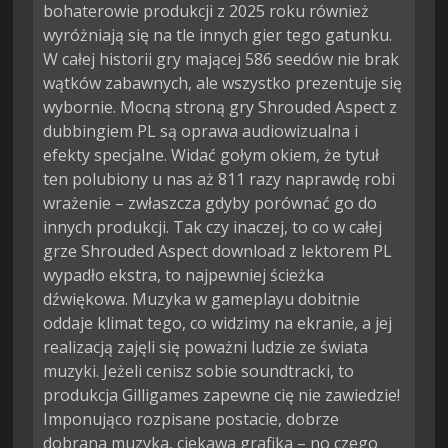
bohaterowie produkcji z 2025 roku również
wyróżniają się na tle innych gier tego gatunku.
W całej historii gry mającej 586 seedów nie brak
wątków zabawnych, ale wszystko prezentuje się
wybornie. Mocną stroną gry Shrouded Aspect z
dubbingiem PL są oprawa audiowizualna i
efekty specjalne. Widać gołym okiem, że tytuł
ten polubiony u nas aż 811 razy naprawdę robi
wrażenie – zwłaszcza gdyby porównać go do
innych produkcji. Tak czy inaczej, to co w całej
grze Shrouded Aspect download z lektorem PL
wypadło ekstra, to najpewniej ścieżka
dźwiękowa. Muzyka w gameplayu dobitnie
oddaje klimat tego, co widzimy na ekranie, a jej
realizacją zajęli się poważni ludzie ze świata
muzyki. Jeżeli cenisz sobie soundtracki, to
produkcja Gilligames zapewne cię nie zawiedzie!
Imponująco rozpisane postacie, dobrze
dobrana muzyka, ciekawa grafika – no czego