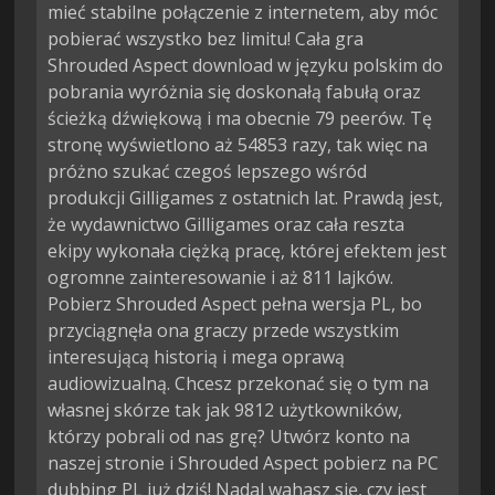
mieć stabilne połączenie z internetem, aby móc
pobierać wszystko bez limitu! Cała gra
Shrouded Aspect download w języku polskim do
pobrania wyróżnia się doskonałą fabułą oraz
ścieżką dźwiękową i ma obecnie 79 peerów. Tę
stronę wyświetlono aż 54853 razy, tak więc na
próżno szukać czegoś lepszego wśród
produkcji Gilligames z ostatnich lat. Prawdą jest,
że wydawnictwo Gilligames oraz cała reszta
ekipy wykonała ciężką pracę, której efektem jest
ogromne zainteresowanie i aż 811 lajków.
Pobierz Shrouded Aspect pełna wersja PL, bo
przyciągnęła ona graczy przede wszystkim
interesującą historią i mega oprawą
audiowizualną. Chcesz przekonać się o tym na
własnej skórze tak jak 9812 użytkowników,
którzy pobrali od nas grę? Utwórz konto na
naszej stronie i Shrouded Aspect pobierz na PC
dubbing PL już dziś! Nadal wahasz się, czy jest