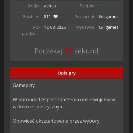
Dodał:
admin
Peerów:
79
Polubień:
811
Producent:
Gilligames
Rok
12-08-
2025
Wydawca:
Gilligames
produkcji:
Poczekaj
15
sekund
Opis gry
Gameplay.

W Shrouded Aspect zdarzenia obserwujemy w 
widoku izometrycznym.

Opowieść ukształtowana przez wybory.
