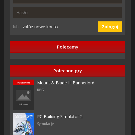
lub...
załóż nowe konto
Zaloguj
Polecamy
Polecane gry
Mount & Blade II: Bannerlord
RPG
PC Building Simulator 2
Symulacje