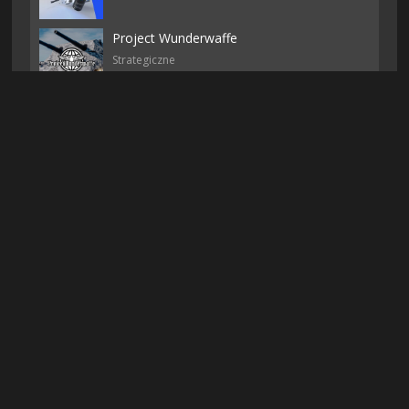
Project Wunderwaffe
Strategiczne
LEGO Bricktales
Przygodowe
The Darkest Tales
Akcji
Cultic
Akcji
Eville
Akcji