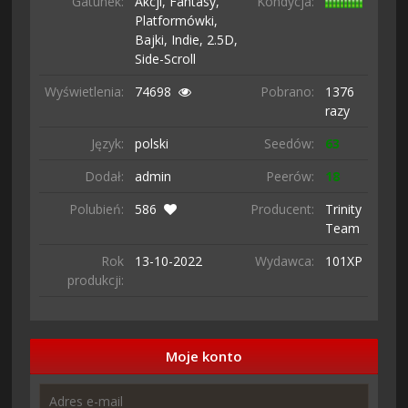
Gatunek:
Akcji,
Fantasy,
Kondycja:
Platformówki,
Bajki,
Indie,
2.5D,
Side-Scroll
Wyświetlenia:
74698
Pobrano:
1376
razy
Język:
polski
Seedów:
63
Dodał:
admin
Peerów:
18
Polubień:
586
Producent:
Trinity
Team
Rok
13-10-
2022
Wydawca:
101XP
produkcji:
Moje konto