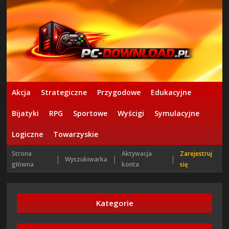
Akcja
Strategiczne
Przygodowe
Edukacyjne
Bijatyki
RPG
Sportowe
Wyścigi
Symulacyjne
Logiczne
Towarzyskie
Strona
Aktywacja
Zarejestruj
|
|
|
Wyszukiwarka
główna
konta
się
Kategorie