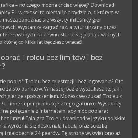
grafika – no czego można chcieć więcej? Download
pisy PL w całości to niemalże arcydzieło, z którym w
 muszą zapoznać się wszyscy miłośnicy gier
wych. Wystarczy zagrać raz, a tytuł ujrzany przez
interesowanych na pewno stanie się jedną z ważnych
o której co kilka lat będziesz wracać!
obrać Troleu bez limitów i bez
m?
zie pobrać Troleu bez rejestracji i bez logowania? Oto
nie za sto punktów. W naszej bazie wyszukasz tę, jak i
ych gier ze spolszczeniem. Możesz wyszukać Troleu z
PL i inne super produkcje z tego gatunku. Wystarczy
ilne połączenie z internetem, aby móc pobierać
bez limitu! Cała gra Troleu download w języku polskim
ia wyróżnia się doskonałą fabułą oraz ścieżką
ą i ma obecnie 24 peerów. Tę stronę wyświetlono aż