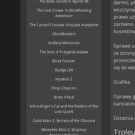
The Elder Scrolls V: Skyrim VR
darmo, p
wszczyna
The Lost Crown: A Ghosthunting
Adventure
prawo uży
zarówno m
The Cursed Crusade: Krucjata Asasynów
kosmitów.
Ghostbusters
Endless Memories
Sprawę ut
The Sims 4: Przygoda wzywa
ze stron
przeoczen
Shrek Forever
się do wł
Sludge Life
Injustice 2
Grafika.

Chop Chop Inc.
Oprawę gr
Bratz 4 Real
kanciaste
Schrodinger's Cat and the Raiders of the
Lost Quark
Ostatnia 
Guild Wars 2: Secrets of the Obscure
Troleu
Memento Mori 2: Strażnicy