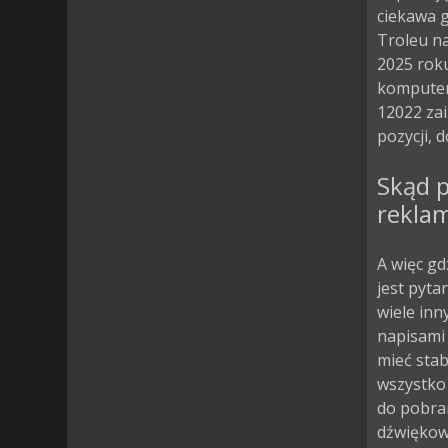
ciekawa 
Troleu na
2025 roku
komputero
12022 za
pozycji, d
Skąd p
rekla
A więc gd
jest pyta
wiele inn
napisami 
mieć stab
wszystko 
do pobran
dźwiękow