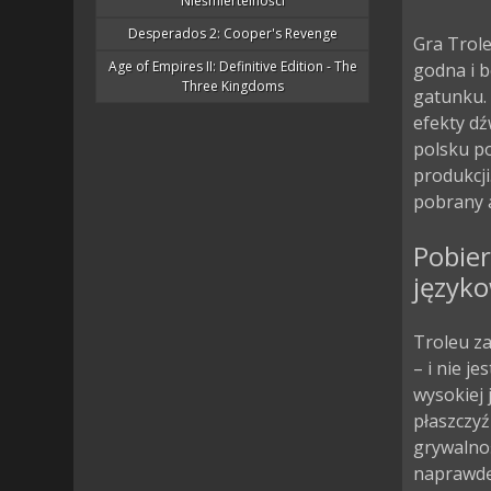
Nieśmiertelności
Desperados 2: Cooper's Revenge
Gra Trole
Age of Empires II: Definitive Edition - The
godna i b
Three Kingdoms
gatunku. 
efekty dź
polsku p
produkcji
pobrany a
Pobier
język
Troleu z
– i nie j
wysokiej 
płaszczyź
grywalno
naprawdę 