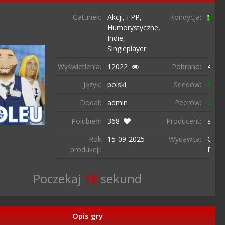
Gatunek:
Akcji,
FPP,
Kondycja:
Humorystyczne,
Indie,
Singleplayer
Wyświetlenia:
12022
Pobrano:
4303
Język:
polski
Seedów:
887
Dodał:
admin
Peerów:
24
Polubień:
368
Producent:
andr
Rok
15-09-
2025
Wydawca:
Critic
produkcji:
Refle
Poczekaj
15
sekund
Opis gry