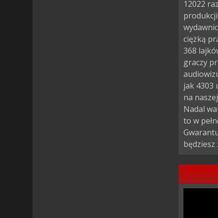
12022 ra
produkcji
wydawnict
ciężką pr
368 lajkó
graczy pr
audiowizu
jak 4303 
na naszej
Nadal wah
to w pełn
Gwarantuj
będziesz