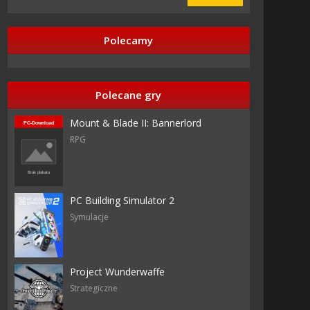
Polecamy
 razy
Polecane gry
Mount & Blade II: Bannerlord
RPG
ground
al
PC Building Simulator 2
x
Symulacje
Project Wunderwaffe
Strategiczne