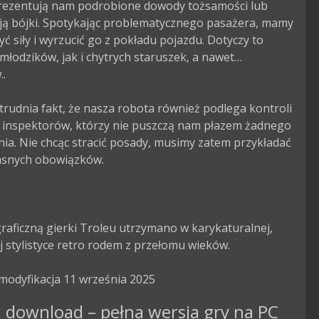
rezentują nam podrobione dowody tożsamości lub 
ją bójki. Spotykając problematycznego pasażera, mamy 
ć siły i wyrzucić go z pokładu pojazdu. Dotyczy to 
łodzików, jak i chytrych staruszek, a nawet… 
.

rudnia fakt, że nasza robota również podlega kontroli 
y inspektorów, którzy nie puszczą nam płazem żadnego 
ia. Nie chcąc stracić posady, musimy zatem przykładać 
asnych obowiązków.

aficzną gierki Troleu utrzymano w karykaturalnej, 
j stylistyce retro rodem z przełomu wieków.

modyfikacja 11 września 2025
 download – pełna wersja gry na PC