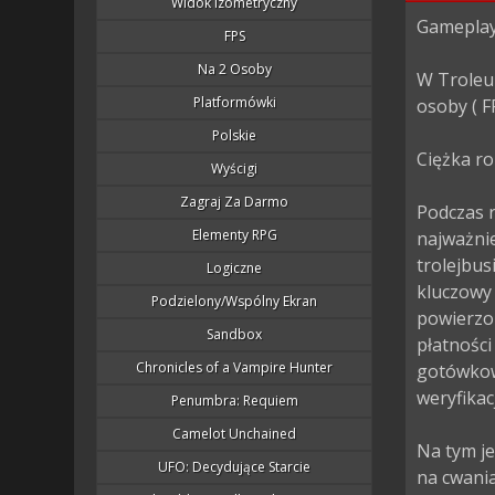
Widok Izometryczny
Gameplay.
FPS
Na 2 Osoby
W Troleu
Platformówki
osoby ( FP
Polskie
Ciężka ro
Wyścigi
Zagraj Za Darmo
Podczas r
Elementy RPG
najważni
trolejbus
Logiczne
kluczowy 
Podzielony/wspólny Ekran
powierzo
Sandbox
płatności
Chronicles of a Vampire Hunter
gotówkow
weryfika
Penumbra: Requiem
Camelot Unchained
Na tym je
UFO: Decydujące Starcie
na cwania