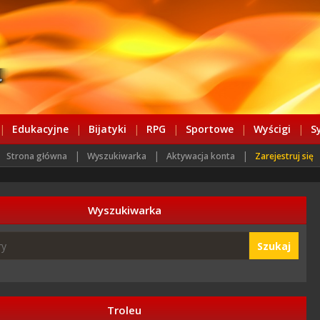
|
Edukacyjne
|
Bijatyki
|
RPG
|
Sportowe
|
Wyścigi
|
S
|
|
|
Strona główna
Wyszukiwarka
Aktywacja konta
Zarejestruj się
Wyszukiwarka
Szukaj
Troleu