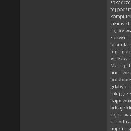
zakończen
tej podst
komputer 
jakimś st
się doświ
zarówno w
produkcji
tego gatu
wątków z
Mocną st
audiowizu
polubiony
gdyby por
całej grz
najpewni
oddaje kli
się poważ
soundtrac
Imponują