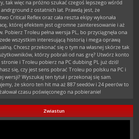
zy, tak więc na próżno szukać czegoś lepszego wśród
 andrground z ostatnich lat. Prawdą jest, że
wo Critical Reflex oraz cała reszta ekipy wykonała
acę, której efektem jest ogromne zainteresowanie i aż
w. Pobierz Troleu pełna wersja PL, bo przyciągnęła ona
zede wszystkim interesującą historią i mega oprawą
alną. Chcesz przekonać się o tym na własnej skórze tak
użytkowników, którzy pobrali od nas grę? Utwórz konto
 stronie i Troleu pobierz na PC dubbing PL już dziś!
asz się, czy jest sens pobrać Troleu po polsku na PC i
ej wersji? Wyszukaj ten tytuł i przekonaj się sam.
emy, że skoro ten hit ma aż 887 seedów i 24 peerów to
 żałował czasu poświęconego na pobieranie!
Zwiastun