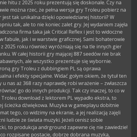
ie hitu z 2025 roku prezentują się doskonale. Czy na
awie można rzec, że pełna wersja gry Troleu pobierz na
jest tak unikalna dzięki opowiedzianej historii? W
opniu tak, ale to nie koniec zalet gry. Jej wydaniem zajęła
adczona firma taka jak Critical Reflex i jest to widoczne
 fabule, jak i w warstwie graficznej. Sami bohaterowie
 z 2025 roku również wyróżniają się na tle innych gier
nku. W całej historii gry mającej 887 seedów nie brak
abawnych, ale wszystko prezentuje się wybornie.
roną gry Troleu z dubbingiem PL są oprawa
alna i efekty specjalne. Widać gołym okiem, że tytuł ten
 u nas aż 368 razy naprawdę robi wrażenie – zwłaszcza
ównać go do innych produkcji. Tak czy inaczej, to co w
e Troleu download z lektorem PL wypadło ekstra, to
ej ścieżka dźwiękowa. Muzyka w gameplayu dobitnie
mat tego, co widzimy na ekranie, a jej realizacją zajęli
ni ludzie ze świata muzyki. Jeżeli cenisz sobie
ki, to produkcja andrground zapewne cię nie zawiedzie!
co rozpisane postacie, dobrze dobrana muzyka,