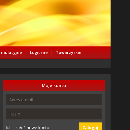
ymulacyjne
|
Logiczne
|
Towarzyskie
Moje konto
lub...
załóż nowe konto
Zaloguj