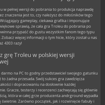
u w pełnej wersji do pobrania to produkcja naprawdę
ez znaczenia jest to, czy należysz do miłośników tego
Wciągający gameplay, ciekawa grafika i imponujące
więkowe sprawią, że cała gra Troleu do pobrania po
owinna przypaść do gustu wszystkim fanom tego typu
. Zobacz więcej informacji o tym hicie, który został u nas
ż 4303 razy!
z grę Troleu w polskiej wersji
owej
a darmo na PC to godny przedstawiciel swojego gatunku
est to żadna przesada. Swój sukces gra zawdzięcza
jakości i dopracowaniu na dosłownie każdej
nie. Gracze, testerzy i recenzenci zachwycają się głównie
ścią, która w całej grze producenta andrground wypadła
świetnie. Zarówno początek, jak i rozwinięcie fabuły i