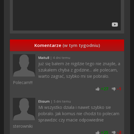
Komentarze
(w tym tygodniu)
Maitu8
| 4 dni temu
już się bałem że nigdzie tego nie znajde, a
szukałem chyba z godzine... ale polecam,
warto zagrać, szybko mi sie pobralo.
Polecam!!!
+
27
-
1
Elisium
| 5 dni temu
Mi wszystko dziala i nawet szybko sie
pobralo. Jak komus nie chodzi to polecam
sprawdzic czy macie odpowiednie
sterowniki
+
25
-
2