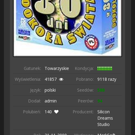
Gatunek:
Towarzyskie
Kondycja:
Wyświetlenia:
41857
Pobrano:
9118 razy
Język:
polski
Seedów:
588
Dodał:
admin
Peerów:
94
Polubień:
140
Producent:
Silicon
Dreams
Studio