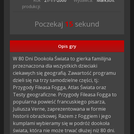
Rok
21-11-
2000
Wydawca:
MarkSoft
produkcji:
Poczekaj
14
sekund
Opis gry
W 80 Dni Dookoła Świata to gierka familijna 
przeznaczona dla wszystkich dzieciaki 
ciekawych się geografią. Zawartość programu 
dzieli się na trzy samodzielne części, tj.: 
Przygody Fileasa Fogga, Atlas Świata oraz 
Testy geograficzne. Przygody Fileasa Fogga to 
popularna powieść francuskiego pisarza, 
Juliusza Verne, zaprezentowana w formie 
historii obrazkowej. Razem z Foggiem i jego 
kumplami wybieramy się w podróż dookoła 
świata, która nie może trwać dłużej niż 80 dni. 