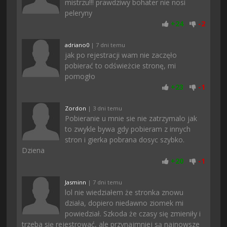
mistrzu!!! prawdziwy bohater nie nosi
peleryny
+
24
-
2
adriano0
| 7 dni temu
jak po rejestracji wam nie zaczęło
pobierać to odświeżcie stronę, mi
pomogło
+
23
-
1
Zordon
| 3 dni temu
Pobieranie u mnie sie nie zatrzymalo jak
to zwykle bywa gdy pobieram z innych
stron i gierka pobrana dosyc szybko.
Dziena
+
20
-
1
Jasminn
| 7 dni temu
lol nie wiedziałem że stronka znowu
działa, dopiero niedawno ziomek mi
powiedział. Szkoda że czasy się zmieniły i
trzeba się rejestrować, ale przynajmniej są najnowsze