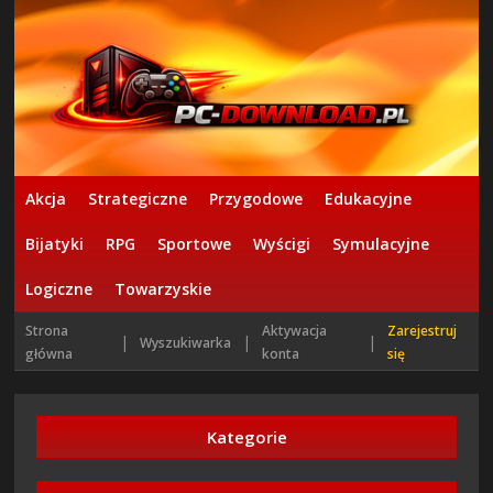
Akcja
Strategiczne
Przygodowe
Edukacyjne
Bijatyki
RPG
Sportowe
Wyścigi
Symulacyjne
Logiczne
Towarzyskie
Strona
Aktywacja
Zarejestruj
|
|
|
Wyszukiwarka
główna
konta
się
Kategorie