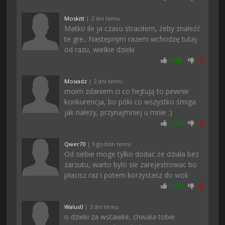
Moskitt
| 2 dni temu
Matko ile ja czasu straciłem, żeby znaleźć
te gre.. Nastepnym razem wchodzę tutaj
od razu, wielkie dzieki
+
26
-
1
Mosiadz
| 2 dni temu
moim zdaniem ci co hejtują to pewnie
konkurencja, bo póki co wszystko śmiga
jak należy, przynajmniej u mnie :)
+
24
-
2
Qwer70
| 9 godzin temu
Od siebie moge tylko dodac że dziala bez
zarzutu, warto bylo sie zarejestrowac bo
płacisz raz i potem korzystasz do woli
+
24
-
2
Walus0
| 3 dni temu
o dzieki za wstawke, chwała tobie