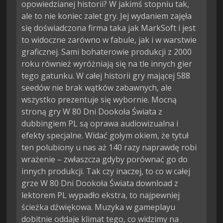
opowiedzianej historii? W jakimś stopniu tak,
ale to nie koniec zalet gry. Jej wydaniem zajęła
się doświadczona firma taka jak MarkSoft i jest
to widoczne zarówno w fabule, jak i w warstwie
graficznej. Sami bohaterowie produkcji z 2000
roku również wyróżniają się na tle innych gier
tego gatunku. W całej historii gry mającej 588
seedów nie brak wątków zabawnych, ale
wszystko prezentuje się wybornie. Mocną
stroną gry W 80 Dni Dookoła Świata z
dubbingiem PL są oprawa audiowizualna i
efekty specjalne. Widać gołym okiem, że tytuł
ten polubiony u nas aż 140 razy naprawdę robi
wrażenie – zwłaszcza gdyby porównać go do
innych produkcji. Tak czy inaczej, to co w całej
grze W 80 Dni Dookoła Świata download z
lektorem PL wypadło ekstra, to najpewniej
ścieżka dźwiękowa. Muzyka w gameplayu
dobitnie oddaje klimat tego, co widzimy na