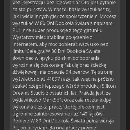
bez rejestracji i bez logowania? Oto jest pytanie
za sto punktów. W naszej bazie wyszukasz tę,
jak i wiele innych gier ze spolszczeniem. Możesz
wyszukać W 80 Dni Dookoła Świata z napisami
PL i inne super produkcje z tego gatunku.
Wystarczy mieć stabilne połączenie z
internetem, aby móc pobierać wszystko bez
limitu! Cała gra W 80 Dni Dookoła Świata
download w języku polskim do pobrania
wyróżnia się doskonałą fabułą oraz ścieżką
dźwiękową i ma obecnie 94 peerów. Tę stronę
wyświetlono aż 41857 razy, tak więc na próżno
szukać czegoś lepszego wśród produkcji Silicon
Dreams Studio z ostatnich lat. Prawdą jest, że
wydawnictwo MarkSoft oraz cała reszta ekipy
wykonała ciężką pracę, której efektem jest
ogromne zainteresowanie i aż 140 lajków.
Pobierz W 80 Dni Dookoła Świata pełna wersja
PL, bo przyciągnęła ona graczy przede