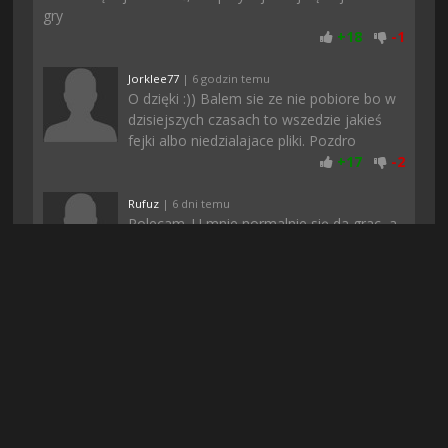
gry
+
18
-
1
Jorklee77
| 6 godzin temu
O dzięki :)) Balem sie ze nie pobiore bo w
dzisiejszych czasach to wszedzie jakieś
fejki albo niedzialajace pliki. Pozdro
+
17
-
2
Rufuz
| 6 dni temu
Polecam. U mnie normalnie się da grac, a
podczas pobierania nic nie zacinało, może
to wina waszego internetu
+
17
-
1
Konrado
| 6 godzin temu
jest ok, chociaż spodziewałem się czegoś
więcej, ale i tak daje 8/10
+
15
-
2
Krawcu
| 2 dni temu