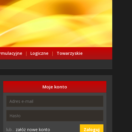
ymulacyjne
|
Logiczne
|
Towarzyskie
Moje konto
lub...
załóż nowe konto
Zaloguj