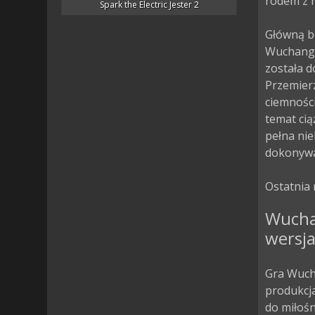
rodem z 
Spark the Electric Jester 2
Główną bo
Wuchang. 
została d
Przemierz
ciemności
temat ciąż
pełna nie
dokonywa
Ostatnia 
Wucha
wersja
Gra Wucha
produkcja
do miłoś