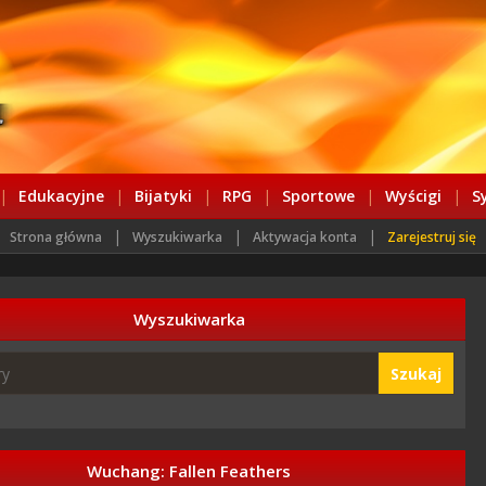
|
Edukacyjne
|
Bijatyki
|
RPG
|
Sportowe
|
Wyścigi
|
S
|
|
|
Strona główna
Wyszukiwarka
Aktywacja konta
Zarejestruj się
Wyszukiwarka
Szukaj
Wuchang: Fallen Feathers