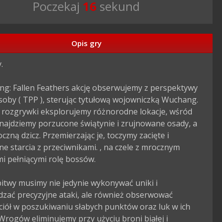
Poczekaj
15
sekund
Opis gry


g: Fallen Feathers akcję obserwujemy z perspektywy 
osoby ( TPP ), sterując tytułową wojowniczką Wuchang. 
 rozgrywki eksplorujemy różnorodne lokacje, wśród 
najdziemy porzucone świątynie i zrujnowane osady, a 
czną dzicz. Przemierzając je, toczymy zacięte i 
e starcia z przeciwnikami. , na czele z mrocznym 
 pełniącymi rolę bossów.

itwy musimy nie jedynie wykonywać uniki i 
zać precyzyjne ataki, ale również obserwować 
ciół w poszukiwaniu słabych punktów oraz luk w ich 
Wrogów eliminujemy przy użyciu broni białej i 