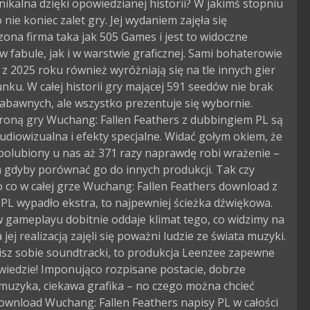
unikalna dzięki opowiedzianej historii? W jakimś stopniu
o nie koniec zalet gry. Jej wydaniem zajęła się
ona firma taka jak 505 Games i jest to widoczne
 fabule, jak i w warstwie graficznej. Sami bohaterowie
 z 2025 roku również wyróżniają się na tle innych gier
nku. W całej historii gry mającej 591 seedów nie brak
abawnych, ale wszystko prezentuje się wybornie.
roną gry Wuchang: Fallen Feathers z dubbingiem PL są
diowizualna i efekty specjalne. Widać gołym okiem, że
 polubiony u nas aż 371 razy naprawdę robi wrażenie –
 gdyby porównać go do innych produkcji. Tak czy
to co w całej grze Wuchang: Fallen Feathers download z
PL wypadło ekstra, to najpewniej ścieżka dźwiękowa.
 gameplayu dobitnie oddaje klimat tego, co widzimy na
 jej realizacją zajęli się poważni ludzie ze świata muzyki.
nisz sobie soundtracki, to produkcja Leenzee zapewne
awiedzie! Imponująco rozpisane postacie, dobrze
muzyka, ciekawa grafika – no czego można chcieć
ownload Wuchang: Fallen Feathers napisy PL w całości