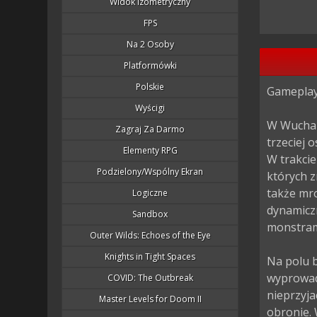
Widok Izometryczny
FPS
Na 2 Osoby
Platformówki
Polskie
Gameplay.
Wyścigi
W Wuchan
Zagraj Za Darmo
trzeciej 
Elementy RPG
W trakcie
Podzielony/wspólny Ekran
których z
także mro
Logiczne
dynamiczn
Sandbox
monstrami
Outer Wilds: Echoes of the Eye
Knights in Tight Spaces
Na polu b
wyprowad
COVID: The Outbreak
nieprzyja
Master Levels for Doom II
obronie. 