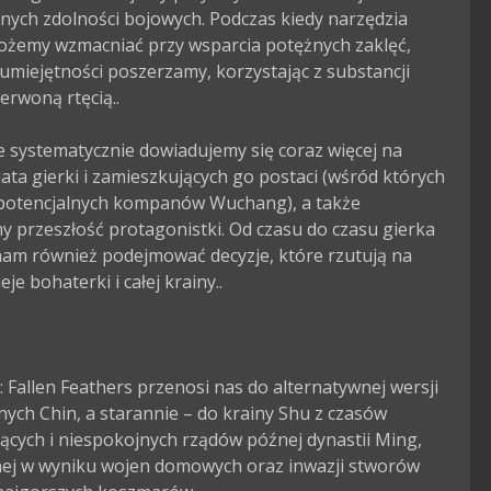
ych zdolności bojowych. Podczas kiedy narzędzia 
żemy wzmacniać przy wsparcia potężnych zaklęć, 
umiejętności poszerzamy, korzystając z substancji 
erwoną rtęcią..

 systematycznie dowiadujemy się coraz więcej na 
ata gierki i zamieszkujących go postaci (wśród których 
 potencjalnych kompanów Wuchang), a także 
 przeszłość protagonistki. Od czasu do czasu gierka 
nam również podejmować decyzje, które rzutują na 
eje bohaterki i całej krainy..

Fallen Feathers przenosi nas do alternatywnej wersji 
nych Chin, a starannie – do krainy Shu z czasów 
ących i niespokojnych rządów późnej dynastii Ming, 
nej w wyniku wojen domowych oraz inwazji stworów 