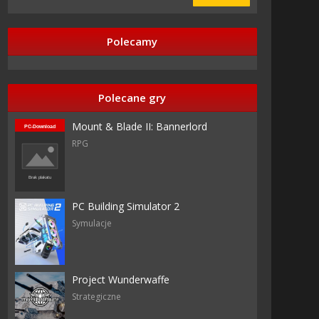
Polecamy
Polecane gry
Mount & Blade II: Bannerlord
RPG
PC Building Simulator 2
Symulacje
Project Wunderwaffe
Strategiczne