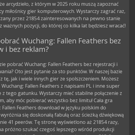
lże arcydzieło, z którym w 2025 roku muszą zapoznać
cy miłośnicy gier komputerowych. Wystarczy zagrać raz,
jrzany przez 21854 zainteresowanych na pewno stanie
 z ważnych pozycji, do której co kilka lat będziesz wracać!
obrać Wuchang: Fallen Feathers bez
w i bez reklam?
zie pobrać Wuchang: Fallen Feathers bez rejestracji i
ania? Oto jest pytanie za sto punktów. W naszej bazie
 tę, jak i wiele innych gier ze spolszczeniem. Możesz
Wuchang: Fallen Feathers z napisami PL i inne super
 z tego gatunku. Wystarczy mieć stabilne połączenie z
m, aby móc pobierać wszystko bez limitu! Cała gra
 Fallen Feathers download w języku polskim do
 wyróżnia się doskonałą fabułą oraz ścieżką dźwiękową
nie 41 peerów. Tę stronę wyświetlono aż 21854 razy,
 na próżno szukać czegoś lepszego wśród produkcji