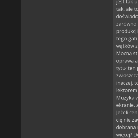
jest tak 
tak, ale t
doświadcz
zarówno w
produkcji
tego gatu
wątków z
Mocną st
oprawa au
tytuł ten
zwłaszcza
inaczej, 
lektorem 
Muzyka w
ekranie, a
Jeżeli ce
cię nie z
dobrana 
więcej? D