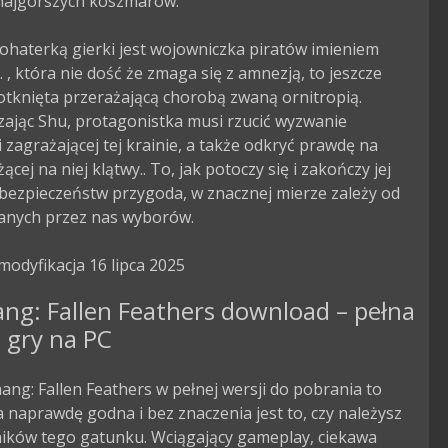
najgorszych koszmarów.

haterką gierki jest wojowniczka piratów imieniem 
, która nie dość że zmaga się z amnezją, to jeszcze 
otknięta przerażającą chorobą zwaną ornitropią. 
ając Shu, protagonistka musi rzucić wyzwanie 
 zagrażającej tej krainie, a także odkryć prawdę na 
ącej na niej klątwy.. To, jak potoczy się i zakończy jej 
bezpieczeństw przygoda, w znacznej mierze zależy od 
nych przez nas wyborów.

modyfikacja 16 lipca 2025
ng: Fallen Feathers download – pełna
 gry na PC
ng: Fallen Feathers w pełnej wersji do pobrania to
 naprawdę godna i bez znaczenia jest to, czy należysz
ników tego gatunku. Wciągający gameplay, ciekawa