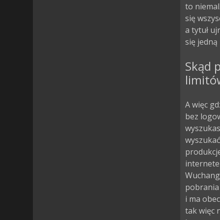
to niema
się wszys
a tytuł u
się jedną
Skąd p
limitó
A więc gd
bez logow
wyszukasz
wyszukać 
produkcje
internete
Wuchang:
pobrania
i ma obec
tak więc