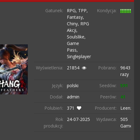
Gatunek:
RPG,
TPP,
Kondycja:
Fantasy,
Chiny,
RPG
Akcji,
Soulslike,
Game
Pass,
Singleplayer
Wyświetlenia:
21854
Pobrano:
9643
razy
Język:
polski
Seedów:
591
Dodał:
admin
Peerów:
41
Polubień:
371
Producent:
Leenzee
Rok
24-07-
2025
Wydawca:
505
produkcji:
Games