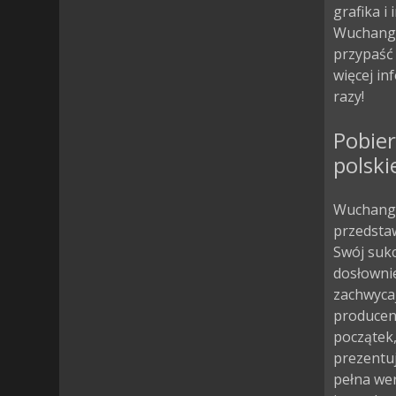
grafika i
Wuchang:
przypaść
więcej in
razy!
Pobier
polski
Wuchang:
przedstaw
Swój sukc
dosłownie
zachwycaj
producen
początek,
prezentuj
pełna we