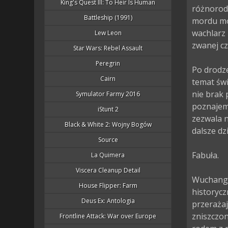
King's Quest III: To Heir Is Human
różnorodn
Battleship (1991)
mordu mo
wachlarz 
Lew Leon
zwanej cz
Star Wars: Rebel Assault
Peregrin
Po drodze
Cairn
temat świ
nie brak
Symulator Farmy 2016
poznajemy
iStunt 2
zezwala 
Black & White 2: Wojny Bogów
dalsze dzi
Source
Fabuła.

La Quimera
Viscera Cleanup Detail
Wuchang: 
House Flipper: Farm
historycz
Deus Ex: Antologia
przerażaj
zniszczo
Frontline Attack: War over Europe