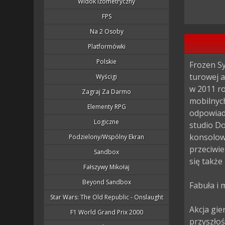
Widok Izometryczny
FPS
Na 2 Osoby
Platformówki
Polskie
Frozen Sy
turowej a
Wyścigi
w 2011 r
Zagraj Za Darmo
mobilnych
Elementy RPG
odpowiad
Logiczne
studio Do
konsolowy
Podzielony/wspólny Ekran
przeciwi
Sandbox
się także 
Fałszywy Mikołaj
Beyond Sandbox
Fabuła i 
Star Wars: The Old Republic - Onslaught
Akcja gie
F1 World Grand Prix 2000
przyszłoś