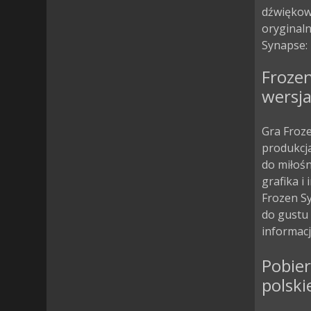
dźwiękow
oryginalne
Synapse: 
Froze
wersja
Gra Froze
produkcja
do miłoś
grafika i
Frozen S
do gustu 
informacj
Pobier
polski