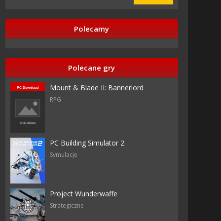
Polecamy
Polecane gry
Mount & Blade II: Bannerlord
RPG
PC Building Simulator 2
Symulacje
Project Wunderwaffe
Strategiczne