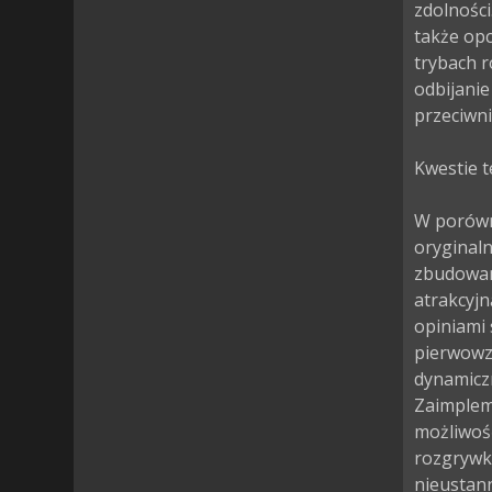
zdolności
także opc
trybach r
odbijanie
przeciwnik
Kwestie t
W porówn
oryginaln
zbudowane
atrakcyjn
opiniami 
pierwowz
dynamiczn
Zaimplem
możliwoś
rozgrywki
nieustann