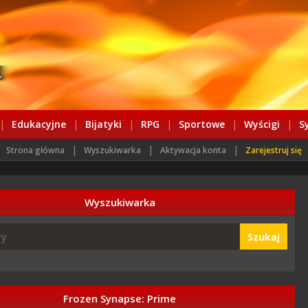
|
Edukacyjne
|
Bijatyki
|
RPG
|
Sportowe
|
Wyścigi
|
S
|
|
|
Strona główna
Wyszukiwarka
Aktywacja konta
Zarejestruj się
Wyszukiwarka
Szukaj
Frozen Synapse: Prime