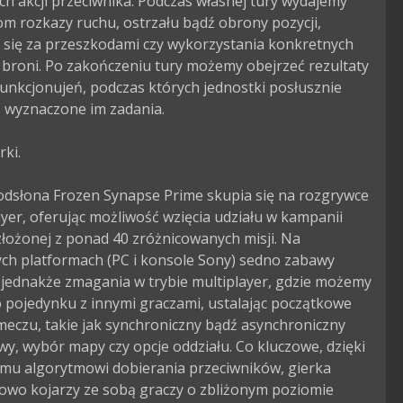
h akcji przeciwnika. Podczas własnej tury wydajemy 
m rozkazy ruchu, ostrzału bądź obrony pozycji, 
 się za przeszkodami czy wykorzystania konkretnych 
broni. Po zakończeniu tury możemy obejrzeć rezultaty 
unkcjonujeń, podczas których jednostki posłusznie 
 wyznaczone im zadania.

ki.

odsłona Frozen Synapse Prime skupia się na rozgrywce 
ayer, oferując możliwość wzięcia udziału w kampanii 
złożonej z ponad 40 zróżnicowanych misji. Na 
ch platformach (PC i konsole Sony) sedno zabawy 
 jednakże zmagania w trybie multiplayer, gdzie możemy 
 pojedynku z innymi graczami, ustalając początkowe 
eczu, takie jak synchroniczny bądź asynchroniczny 
wy, wybór mapy czy opcje oddziału. Co kluczowe, dzięki 
emu algorytmowi dobierania przeciwników, gierka 
owo kojarzy ze sobą graczy o zbliżonym poziomie 