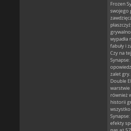
Frozen Sy
swojego g
zawdzięcz
płaszczyź
grywalnoś
wypadła n
fabuły i 
Czy na te
Synapse: 
opowiedzi
zalet gry
Double El
warstwie 
również w
historii 
wszystko
Synapse:
efekty sp
nas aż 57