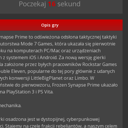
Poczekaj
14
sekund
Opis gry
napse Prime to odświeżona odsłona taktycznej taktyki 
utorstwa Mode 7 Games, która ukazała się pierwotnie 
oku na komputerach PC/Mac oraz urządzeniach 
 z systemem iOS i Android. Za nową wersję gierki 
a założone przez byłych pracowników Rockstar Games 
uble Eleven, popularne do tej pory głównie z udanych 
ch konwersji LittleBigPlanet oraz Limbo. W 
eństwie do pierwowzoru, Frozen Synapse Prime ukazało 
na PlayStation 3 i PS Vita.

mechanika.

rki osadzona jest w dystopijnej, cyberpunkowej 
ci. Stajemy na czele frakcji rebeliantów, a naszym celem 