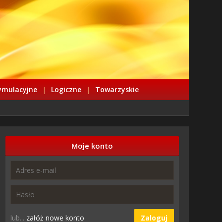
ymulacyjne
|
Logiczne
|
Towarzyskie
Moje konto
lub...
załóż nowe konto
Zaloguj