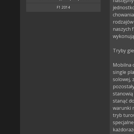
następnyc
jednostko
F1 2014
chowania
rodzajów 
naszych f
wykonują
Tryby gier
Mobilna 
single pl
solowej, 
pozostały
stanowią
stanąć do
warunki m
tryb turo
specjaln
każdoraz