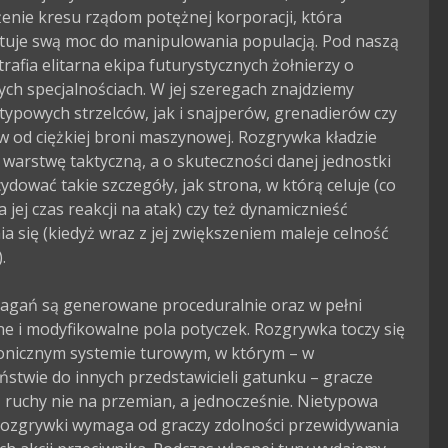
żenie kresu rządom potężnej korporacji, która 
tuje swą moc do manipulowania populacją. Pod naszą 
trafia elitarna ekipa futurystycznych żołnierzy o 
ch specjalnościach. W jej szeregach znajdziemy 
ypowych strzelców, jak i snajperów, grenadierów czy 
 od ciężkiej broni maszynowej. Rozgrywka kładzie 
 warstwę taktyczną, a o skuteczności danej jednostki 
dować takie szczegóły, jak strona, w którą celuje (co 
 jej czas reakcji na atak) czy też dynamicznieść 
a się (kiedyż wraz z jej zwiększeniem maleje celność 


agań są generowane proceduralnie oraz w pełni 
ne i modyfikowalne pola potyczek. Rozgrywka toczy się 
onicznym systemie turowym, w którym – w 
ństwie do innych przedstawicieli gatunku – gracze 
ruchy nie na przemian, a jednocześnie. Nietypowa 
rozgrywki wymaga od graczy zdolności przewidywania 