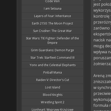
Code Vein
jest poło
I am Setsuna
wykorzys
kontrolę 
Layers of Fear: Inheritance
przeróżny
Earth 2150: The Moon Project
zarówno t
Sun Crusher: The Great War
ekspertów
Star Wars: TIE Fighter: Defender of the
nacisk na
Empire
mogą decy
Grim Guardians: Demon Purge
wpływa na
poruszani
Star Trek: Starfleet Command III
żołnierza).
Yono and the Celestial Elephants
Pinball Mania
Areną zm
Raiden V: Director's Cut
zniszczal
w synchr
Lost Island
przeciwie
Blood Knights
wykonują 
Wrestling Spirit 2
formuła 
Lionheart: Wyprawy Krzyżowe