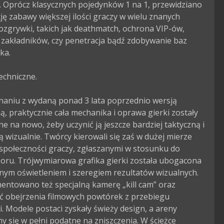
. Oprócz klasycznych pojedynków 1 na 1, przewidziano 
ję zabawy większej ilości graczy w wielu znanych 
ozgrywki, takich jak deathmatch, ochrona VIP-ów, 
 zakładników, czy penetracja bądź zdobywanie baz 
a.

echniczne.

aniu z wydaną ponad 3 lata poprzednio wersją 
ą, praktycznie cała mechanika i oprawa gierki zostały 
 na nowo, żeby uczynić ją jeszcze bardziej taktyczną i 
ą wizualnie. Twórcy kierowali się zaś w dużej mierze 
społeczności graczy, zgłaszanymi w stosunku do 
oru. Trójwymiarowa grafika gierki została ubogacona 
ym oświetleniem i szeregiem rezultatów wizualnych. 
entowano też specjalną kamerę „kill cam” oraz 
ć obejrzenia filmowych powtórek z przebiegu 
. Modele postaci zyskały świeży design, a areny 
y się w pełni podatne na zniszczenia. W ścieżce 