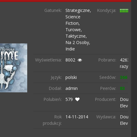
Gatunek:
Strategiczne,
Kondycja:
Science
Fiction,
Turowe,
Taktyczne,
Na 2 Osoby,
Indie
Wyświetlenia:
8002
Pobrano:
4263
razy
Język:
polski
Seedów:
366
Dodał:
admin
Peerów:
83
Polubień:
579
Producent:
Double
Eleven
Rok
14-11-
2014
Wydawca:
Double
produkcji:
Eleven