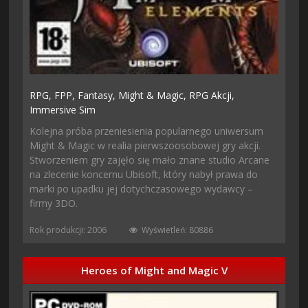
RPG,
FPP,
Fantasy,
Might & Magic,
RPG Akcji,
Immersive Sim
Kolejna próba przeniesienia popularnego uniwersum
Might & Magic w realia pierwszoosobowej gry akcji.
Stworzeniem gry zajęło się mało znane studio Arcane
na zlecenie koncernu Ubisoft, który nabył prawa do
marki po upadku jej dotychczasowego wydawcy –
firmy 3DO.
Rok produkcji: 2006
Wyświetleń: 80886
Heroes of Might and Magic V