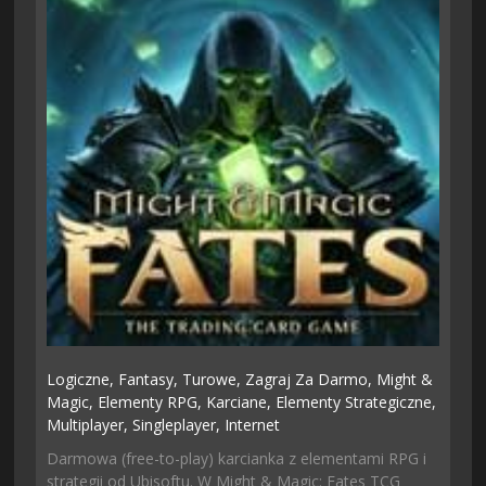
Logiczne,
Fantasy,
Turowe,
Zagraj Za Darmo,
Might &
Magic,
Elementy RPG,
Karciane,
Elementy Strategiczne,
Multiplayer,
Singleplayer,
Internet
Darmowa (free-to-play) karcianka z elementami RPG i
strategii od Ubisoftu. W Might & Magic: Fates TCG