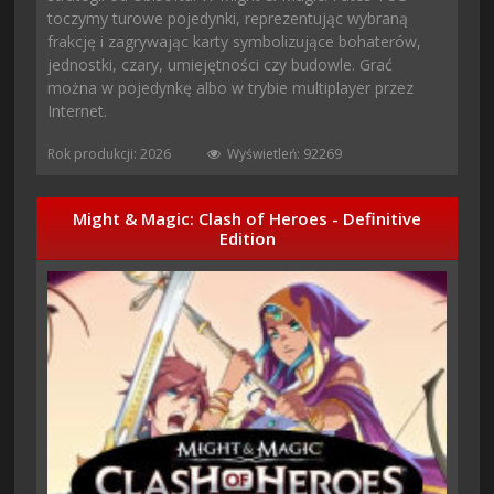
toczymy turowe pojedynki, reprezentując wybraną
frakcję i zagrywając karty symbolizujące bohaterów,
jednostki, czary, umiejętności czy budowle. Grać
można w pojedynkę albo w trybie multiplayer przez
Internet.
Rok produkcji: 2026
Wyświetleń: 92269
Might & Magic: Clash of Heroes - Definitive
Edition