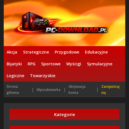
Akcja
Strategiczne
Przygodowe
Edukacyjne
Bijatyki
RPG
Sportowe
Wyścigi
Symulacyjne
Logiczne
Towarzyskie
Strona
Aktywacja
Zarejestruj
|
|
|
Wyszukiwarka
główna
konta
się
Kategorie