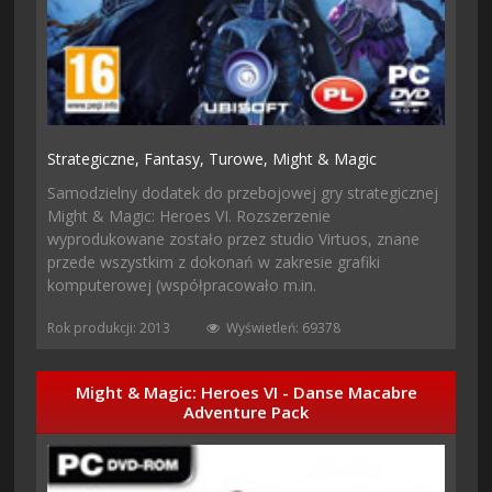
Strategiczne,
Fantasy,
Turowe,
Might & Magic
Samodzielny dodatek do przebojowej gry strategicznej
Might & Magic: Heroes VI. Rozszerzenie
wyprodukowane zostało przez studio Virtuos, znane
przede wszystkim z dokonań w zakresie grafiki
komputerowej (współpracowało m.in.
Rok produkcji: 2013
Wyświetleń: 69378
Might & Magic: Heroes VI - Danse Macabre
Adventure Pack