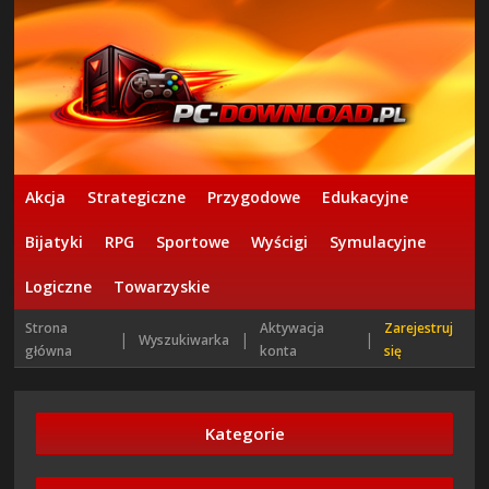
Akcja
Strategiczne
Przygodowe
Edukacyjne
Bijatyki
RPG
Sportowe
Wyścigi
Symulacyjne
Logiczne
Towarzyskie
Strona
Aktywacja
Zarejestruj
|
|
|
Wyszukiwarka
główna
konta
się
Kategorie