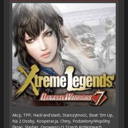
Akcji,
TPP,
Hack'and'slash,
Starożytność,
Beat 'em Up,
Na 2 Osoby,
Kooperacja,
Chiny,
Podzielony/wspólny
Ekran,
Slasher,
Opowieści O Trzech Królestwach