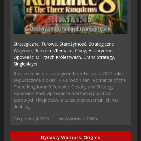
Strategiczne,
Turowe,
Starożytność,
Strategiczne
Wojenne,
Remaster/remake,
Chiny,
Historyczne,
Opowieści O Trzech Królestwach,
Grand Strategy,
Singleplayer
Rozszerzenie do strategii od Koei Tecmo z 2024 roku,
wypuszczone z okazji 40. urodzin serii. Romance of the
Three Kingdoms 8 Remake: Destiny and Strategy
Expansion Pack wprowadza mechaniki punktów
zwrotnych i klejnotów, a także przynosi m.in. chiński
dubbing.
Rok produkcji: 2026
Wyświetleń: 79604
Dynasty Warriors: Origins