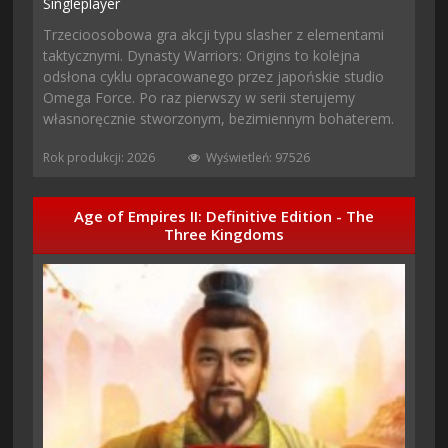
Singleplayer
Trzecioosobowa gra akcji typu slasher z elementami
taktycznymi. Dynasty Warriors: Origins to kolejna
odsłona cyklu opracowanego przez japońskie studio
Omega Force. Po raz pierwszy w serii sterujemy
własnoręcznie stworzonym, bezimiennym bohaterem.
Rok produkcji: 2026
Wyświetleń: 97526
Age of Empires II: Definitive Edition - The
Three Kingdoms