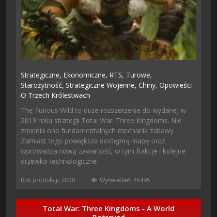
Strategiczne,
Ekonomiczne,
RTS,
Turowe,
Starożytność,
Strategiczne Wojenne,
Chiny,
Opowieści
O Trzech Królestwach
The Furious Wild to duże rozszerzenie do wydanej w
2019 roku strategii Total War: Three Kingdoms. Nie
zmienia ono fundamentalnych mechanik zabawy.
Zamiast tego powiększa dostępną mapę oraz
wprowadza nową zawartość, w tym frakcje i kolejne
drzewko technologiczne.
Rok produkcji: 2020
Wyświetleń: 45495
Total War: Three Kingdoms - A World
Betrayed