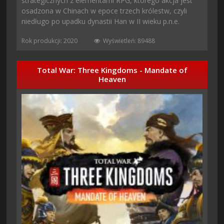
strategicznych z elementami RPG, którego akcja jest
osadzona w Chinach w epoce trzech królestw, czyli
niedługo po upadku dynastii Han w II wieku p.n.e.
Rok produkcji: 2020
Wyświetleń: 89488
Total War: Three Kingdoms - Mandate of
Heaven