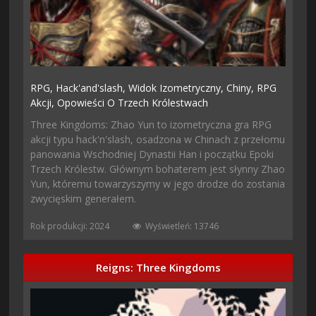
RPG,
Hack'and'slash,
Widok Izometryczny,
Chiny,
RPG
Akcji,
Opowieści O Trzech Królestwach
Three Kingdoms: Zhao Yun to izometryczna gra RPG
akcji typu hack'n'slash, osadzona w Chinach z przełomu
panowania Wschodniej Dynastii Han i początku Epoki
Trzech Królestw. Głównym bohaterem jest słynny Zhao
Yun, któremu towarzyszymy w jego drodze do zostania
zwycięskim generałem.
Rok produkcji: 2024
Wyświetleń: 13746
Reigns: Three Kingdoms