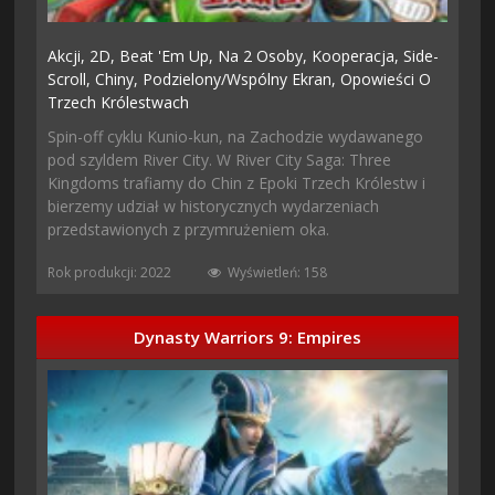
Akcji,
2D,
Beat 'em Up,
Na 2 Osoby,
Kooperacja,
Side-
Scroll,
Chiny,
Podzielony/wspólny Ekran,
Opowieści O
Trzech Królestwach
Spin-off cyklu Kunio-kun, na Zachodzie wydawanego
pod szyldem River City. W River City Saga: Three
Kingdoms trafiamy do Chin z Epoki Trzech Królestw i
bierzemy udział w historycznych wydarzeniach
przedstawionych z przymrużeniem oka.
Rok produkcji: 2022
Wyświetleń: 158
Dynasty Warriors 9: Empires