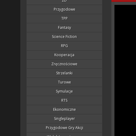
2D
Przygodowe
TPP
Fantasy
Science Fiction
RPG
Kooperacja
Zręcznościowe
Strzelanki
Turowe
Symulacje
RTS
Ekonomiczne
Singleplayer
Przygodowe Gry Akcji