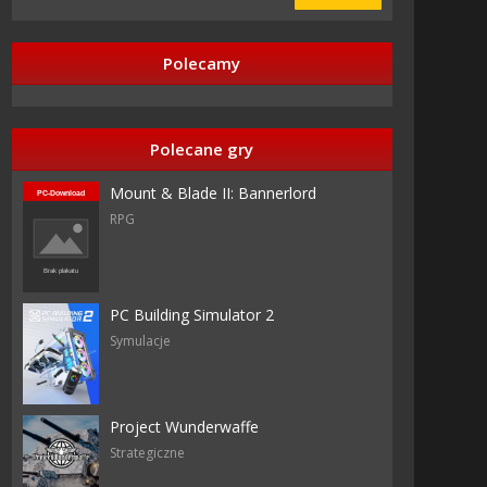
Polecamy
Polecane gry
Mount & Blade II: Bannerlord
RPG
PC Building Simulator 2
Symulacje
Project Wunderwaffe
Strategiczne