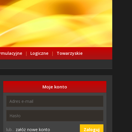
ymulacyjne
|
Logiczne
|
Towarzyskie
Moje konto
lub...
załóż nowe konto
Zaloguj