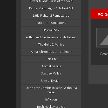
Fester Mudd: Curse of the Gold
Panzer Campaigns 4: Tobruk '41
Little Fighter 2 Remastered
Euro Truck Simulator 2
Bejeweled 2
Arthur and the Revenge of Maltazard
The Guild 2: Venice
Aima: Chronicles of Terahnoir
Cart Life
Animal Genius
Stardew Valley
Ring of Elysium
Stubbs the Zombie in Rebel Without a
Pulse
Infliction
Bush Hockey League