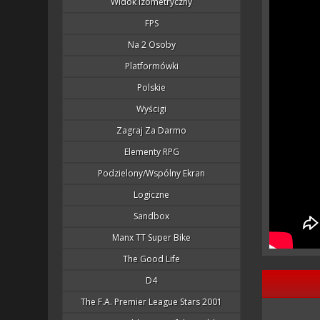
Widok Izometryczny
FPS
Na 2 Osoby
Platformówki
Polskie
Wyścigi
Zagraj Za Darmo
Elementy RPG
Podzielony/wspólny Ekran
Logiczne
Sandbox
Manx TT Super Bike
The Good Life
D4
The F.A. Premier League Stars 2001