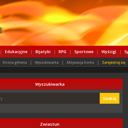
|
Edukacyjne
|
Bijatyki
|
RPG
|
Sportowe
|
Wyścigi
|
S
|
|
|
Strona główna
Wyszukiwarka
Aktywacja konta
Zarejestruj się
Wyszukiwarka
Szukaj
Zwiastun