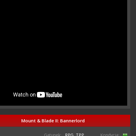
Mount & Blade II: Bannerlord
Gatunek:
RPG,
TPP,
Kondycja: