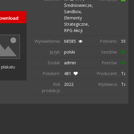
Średniowiecze,
Sandbox,
Elementy
Strategiczne,
RPG Akcji
Wyświetlenia:
68585
Pobrano:
5960 r
Język:
polski
Seedów:
887
Dodał:
admin
Peerów:
99
Polubień:
481
Producent:
TaleW
Rok
2022
Wydawca:
TaleW
produkcji: