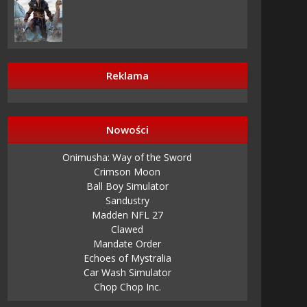
Reklama
azy
Nowości
Onimusha: Way of the Sword
orlds
Crimson Moon
Ball Boy Simulator
orlds
Sandustry
Madden NFL 27
Clawed
Mandate Order
Echoes of Mystralia
Car Wash Simulator
Chop Chop Inc.