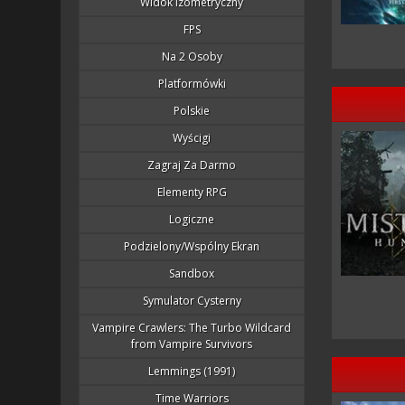
Widok Izometryczny
FPS
Na 2 Osoby
Platformówki
Polskie
Wyścigi
Zagraj Za Darmo
Elementy RPG
Logiczne
Podzielony/wspólny Ekran
Sandbox
Symulator Cysterny
Vampire Crawlers: The Turbo Wildcard
from Vampire Survivors
Lemmings (1991)
Time Warriors