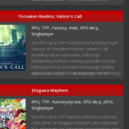
Forsaken Realms: Vahrin's Call
RPG,
TPP,
Fantasy,
Indie,
RPG Akcji,
Singleplayer
Gra RPG akcji TPP osadzona w fantastycznym
świecie. W Forsaken Realms: Vahrin’s Call
wcielamy się w najemnika, z którego
bezklasowy system rozwoju pozwala uczynić
hybrydę pokroju łucznika ciskającego kulami
ognia bądź wojownika parającego się alchemią.
Rok produkcji: 2026
Wyświetleń: 76141
Disgaea Mayhem
RPG,
TPP,
Humorystyczne,
RPG Akcji,
JRPG,
Singleplayer
Gra RPG akcji TPP będąca poboczną odsłoną
cyklu jRPG. W Disgaea Mayhem jako najemnik
N.A. mierzymy się z hordami przeciwników przy