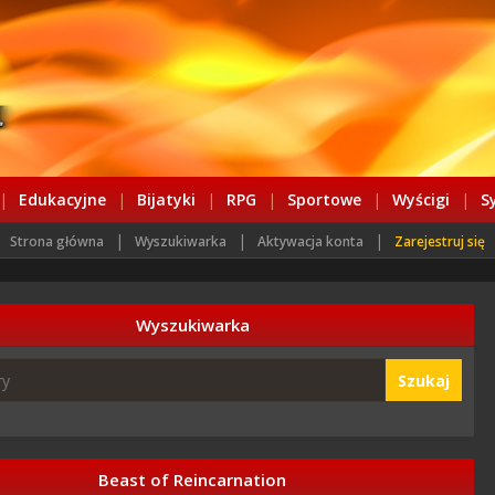
|
Edukacyjne
|
Bijatyki
|
RPG
|
Sportowe
|
Wyścigi
|
S
|
|
|
Strona główna
Wyszukiwarka
Aktywacja konta
Zarejestruj się
Wyszukiwarka
Szukaj
Beast of Reincarnation