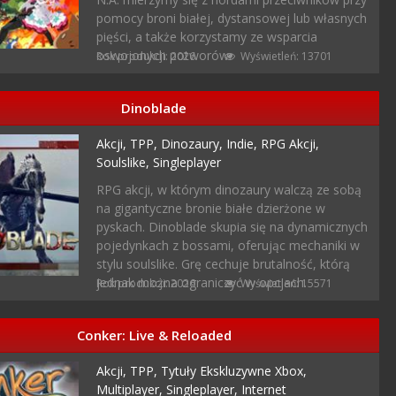
pomocy broni białej, dystansowej lub własnych
pięści, a także korzystamy ze wsparcia
oswojonych potworów.
Rok produkcji: 2026
Wyświetleń: 13701
Dinoblade
Akcji,
TPP,
Dinozaury,
Indie,
RPG Akcji,
Soulslike,
Singleplayer
RPG akcji, w którym dinozaury walczą ze sobą
na gigantyczne bronie białe dzierżone w
pyskach. Dinoblade skupia się na dynamicznych
pojedynkach z bossami, oferując mechaniki w
stylu soulslike. Grę cechuje brutalność, którą
jednak można ograniczyć w opcjach.
Rok produkcji: 2026
Wyświetleń: 15571
Conker: Live & Reloaded
Akcji,
TPP,
Tytuły Ekskluzywne Xbox,
Multiplayer,
Singleplayer,
Internet