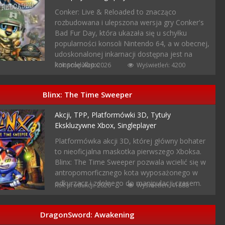
Conker: Live & Reloaded to znacząco
rozbudowana i ulepszona wersja gry Conker's
Bad Fur Day, która ukazała się u schyłku
popularności konsoli Nintendo 64, a w obecnej,
udoskonalonej inkarnacji dostępna jest na
konsolę Xbox.
Rok produkcji: 2026
Wyświetleń: 4200
Blinx: The Time Sweeper
Akcji,
TPP,
Platformówki 3D,
Tytuły
Ekskluzywne Xbox,
Singleplayer
Platformówka akcji 3D, której główny bohater
to nieoficjalna maskotka pierwszego Xboksa.
Blinx: The Time Sweeper pozwala wcielić się w
antropomorficznego kota wyposażonego w
odkurzacz i zdolnego do manipulacji czasem.
Rok produkcji: 2026
Wyświetleń: 41888
DragonSword: Awakening