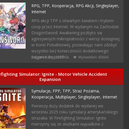
RPG,
TPP,
Kooperacja,
RPG Akcji,
Singleplayer,
Internet
RPG akcji TPP z otwartym światem i trybem
coop przez Internet. W wydanym na Zachodzie
DragonSword: Awakening pozbyto się
agresywnych mikropłatności z wersji dostępnej
w Korei Południowej, pozwalając nam zdobyć
wszystko bez konieczności dodatkowego
sięgania do portfela.
Rok produkcji: 2026
Wyświetleń: 65604
efighting Simulator: Ignite - Motor Vehicle Accident
Expansion
Symulacje,
FPP,
TPP,
Straż Pożarna,
Kooperacja,
Multiplayer,
Singleplayer,
Internet
Pierwszy duży dodatek do wydanej we
wrześniu 2025 roku symulacji amerykańskiego
strażaka. W Firefighting Simulator: Ignite
mierzymy się ze skutkami wypadków z