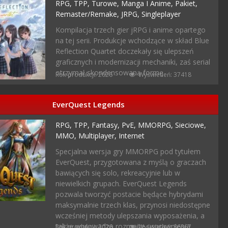
RPG,
TPP,
Turowe,
Manga I Anime,
Pakiet,
Remaster/remake,
JRPG,
Singleplayer
Kompilacja trzech gier jRPG i anime opartego
na tej serii. Produkcje wchodzące w skład Blue
Reflection Quartet doczekały się ulepszeń
graficznych i modernizacji mechaniki, zaś serial
otrzymał skondensowaną formę.
Rok produkcji: 2026
Wyświetleń: 37418
EverQuest Legends
RPG,
TPP,
Fantasy,
PvE,
MMORPG,
Sieciowe,
MMO,
Multiplayer,
Internet
Specjalna wersja gry MMORPG pod tytułem
EverQuest, przygotowana z myślą o graczach
bawiących się solo, rekreacyjnie lub w
niewielkich grupach. EverQuest Legends
pozwala tworzyć postacie będące hybrydami
maksymalnie trzech klas, przynosi niedostępne
wcześniej metody ulepszania wyposażenia, a
także wprowadza rozmaite usprawnienia.
Rok produkcji: 2026
Wyświetleń: 86367