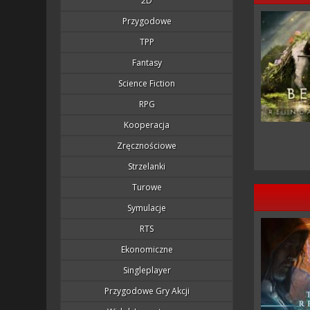
2D
Przygodowe
TPP
Fantasy
Science Fiction
RPG
Kooperacja
Zręcznościowe
Strzelanki
Turowe
Symulacje
RTS
Ekonomiczne
Singleplayer
Przygodowe Gry Akcji