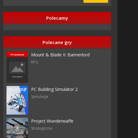
Polecamy
Polecane gry
Mount & Blade II: Bannerlord
RPG
PC Building Simulator 2
Symulacje
Project Wunderwaffe
Strategiczne