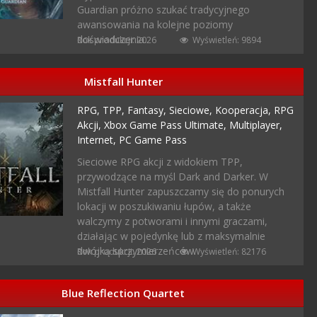
Guardian próżno szukać tradycyjnego
awansowania na kolejne poziomy
doświadczenia.
Rok produkcji: 2026
Wyświetleń: 9894
Mistfall Hunter
RPG,
TPP,
Fantasy,
Sieciowe,
Kooperacja,
RPG
Akcji,
Xbox Game Pass Ultimate,
Multiplayer,
Internet,
PC Game Pass
Sieciowe RPG akcji z widokiem TPP,
przywodzące na myśl Dark and Darker. W
Mistfall Hunter zapuszczamy się do ponurych
lokacji w poszukiwaniu łupów, a także
walczymy z potworami i innymi graczami,
działając w pojedynkę lub z maksymalnie
dwójką sprzymierzeńców.
Rok produkcji: 2026
Wyświetleń: 82176
Blue Reflection Quartet