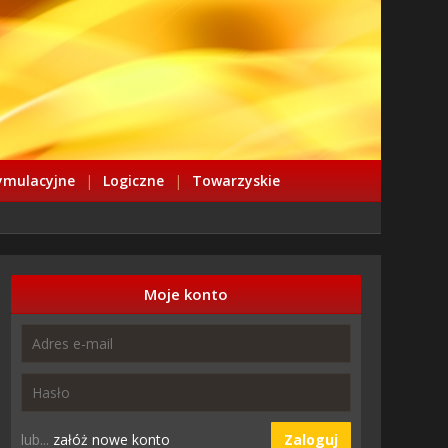
ymulacyjne
|
Logiczne
|
Towarzyskie
Moje konto
lub...
załóż nowe konto
Zaloguj