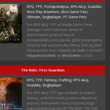
RPG,
TPP,
Postapokalipsa,
RPG Akcji,
Soulslike,
Xbox Play Anywhere,
Xbox Game Pass
Ultimate,
Singleplayer,
PC Game Pass
Gra RPG akcji TPP od studia Game Freak,
znanego z serii Pokémon. Beast of
Reincarnation przenosi nas do
postapokaliptycznej Japonii, gdzie przejmujemy
kontrolę nad wojowniczką Emmą oraz jej psim
towarzyszem Koo i stajemy do walki z istotami
siejącymi skażenie w całej krainie.
Rok produkcji: 2026
Wyświetleń: 20434
The Relic: First Guardian
RPG,
TPP,
Fantasy,
Crafting,
RPG Akcji,
Soulslike,
Singleplayer
Gra RPG akcji TPP typu soulslike w realiach
fantasy, w której rozwój postaci odbywa się
poprzez zdobywanie coraz potężniejszego
wyposażenia oraz run. W The Relic: The First