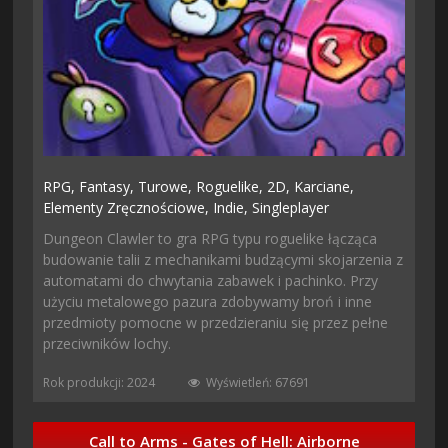
RPG,
Fantasy,
Turowe,
Roguelike,
2D,
Karciane,
Elementy Zręcznościowe,
Indie,
Singleplayer
Dungeon Clawler to gra RPG typu roguelike łącząca
budowanie talii z mechanikami budzącymi skojarzenia z
automatami do chwytania zabawek i pachinko. Przy
użyciu metalowego pazura zdobywamy broń i inne
przedmioty pomocne w przedzieraniu się przez pełne
przeciwników lochy.
Rok produkcji: 2024
Wyświetleń: 67691
Call to Arms - Gates of Hell: Airborne