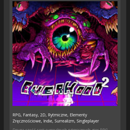
RPG,
Fantasy,
2D,
Rytmiczne,
Elementy
Zręcznościowe,
Indie,
Surrealizm,
Singleplayer
Druga część serii surrealnych rytmicznych gier RPG