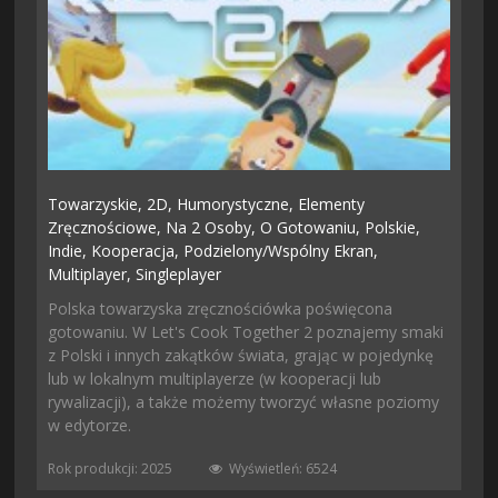
Towarzyskie,
2D,
Humorystyczne,
Elementy
Zręcznościowe,
Na 2 Osoby,
O Gotowaniu,
Polskie,
Indie,
Kooperacja,
Podzielony/wspólny Ekran,
Multiplayer,
Singleplayer
Polska towarzyska zręcznościówka poświęcona
gotowaniu. W Let's Cook Together 2 poznajemy smaki
z Polski i innych zakątków świata, grając w pojedynkę
lub w lokalnym multiplayerze (w kooperacji lub
rywalizacji), a także możemy tworzyć własne poziomy
w edytorze.
Rok produkcji: 2025
Wyświetleń: 6524