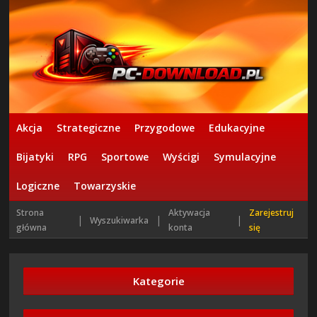
Akcja
Strategiczne
Przygodowe
Edukacyjne
Bijatyki
RPG
Sportowe
Wyścigi
Symulacyjne
Logiczne
Towarzyskie
Strona
Aktywacja
Zarejestruj
|
|
|
Wyszukiwarka
główna
konta
się
Kategorie