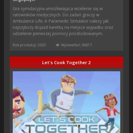
Gra symulacyjna umożliwiająca wcielenie się w
ratowników medycznych. Do zadań graczy w
Ambulance Life: A Paramedic Simulator należy jak
najszybszy dojazd karetką na miejsce wypadku oraz
udzielenie pierwszej pomocy poszkodowanym.
Rok produkcji: 2025
Wyświetleń: 96817
Let's Cook Together 2