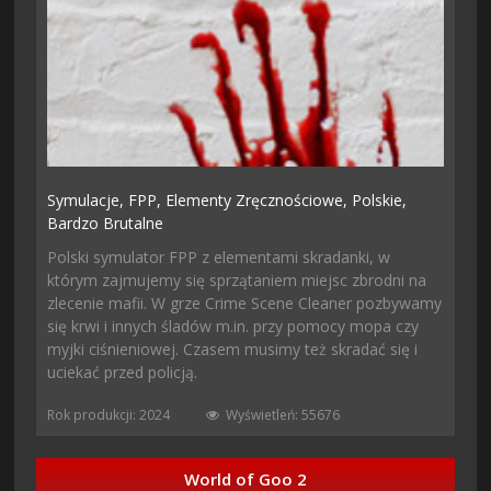
Symulacje,
FPP,
Elementy Zręcznościowe,
Polskie,
Bardzo Brutalne
Polski symulator FPP z elementami skradanki, w
którym zajmujemy się sprzątaniem miejsc zbrodni na
zlecenie mafii. W grze Crime Scene Cleaner pozbywamy
się krwi i innych śladów m.in. przy pomocy mopa czy
myjki ciśnieniowej. Czasem musimy też skradać się i
uciekać przed policją.
Rok produkcji: 2024
Wyświetleń: 55676
World of Goo 2