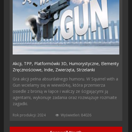
Akcji,
TPP,
Platformówki 3D,
Humorystyczne,
Elementy
Zręcznościowe,
Indie,
Zwierzęta,
Strzelanki
Gra akcji pełna absurdalnego humoru. W Squirrel with a
Gun wcielamy się w wiewiórkę, która przemierza
osiedle z bronią w łapce i walczy ze ścigającymi ją
agentami, wykonuje zadania oraz rozwiązuje rozmaite
zagadki.
Rok produkcji: 2024
Wyświetleń: 84026