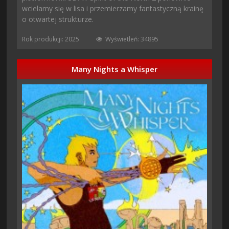
wcielamy się w lisa i przemierzamy fantastyczną krainę
o otwartej strukturze.
Rok produkcji: 2025
Wyświetleń: 34895
Many Nights a Whisper