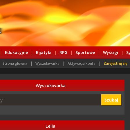
|
Edukacyjne
|
Bijatyki
|
RPG
|
Sportowe
|
Wyścigi
|
S
|
|
|
Strona główna
Wyszukiwarka
Aktywacja konta
Zarejestruj się
Wyszukiwarka
Szukaj
Leila