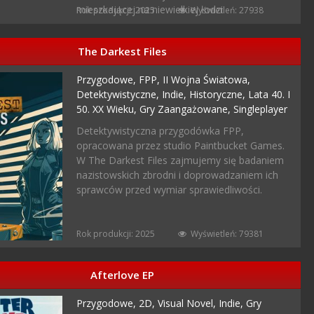
mieszkającej na niewielkiej łodzi.
Rok produkcji: 2025
Wyświetleń: 27938
The Darkest Files
Przygodowe,
FPP,
II Wojna Światowa,
Detektywistyczne,
Indie,
Historyczne,
Lata 40. I
50. XX Wieku,
Gry Zaangażowane,
Singleplayer
Detektywistyczna przygodówka FPP,
opracowana przez studio Paintbucket Games.
W The Darkest Files zajmujemy się badaniem
nazistowskich zbrodni i doprowadzaniem ich
sprawców przed wymiar sprawiedliwości.
Rok produkcji: 2025
Wyświetleń: 79381
Afterlove EP
Przygodowe,
2D,
Visual Novel,
Indie,
Gry