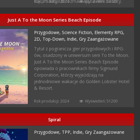
śląc im listy lub rozmawiając z nimi na ulicy.
Rok produkcji: 2024
Wyświetleń: 24003
Just A To the Moon Series Beach Episode
Przygodowe,
Science Fiction,
Elementy RPG,
2D,
Top-Down,
Indie,
Gry Zaangażowane
Tytuł z pogranicza gier przygodowych i RPG-
ów, osadzony w uniwersum serii To the Moon.
Just A To the Moon Series Beach Episode
opowiada o pracownikach firmy Sigmund
Corporation, którzy wyjeżdżają na
jednodniowe wakacje do Golden Lobster Hotel
& Resort.
Rok produkcji: 2024
Wyświetleń: 51200
Spiral
Przygodowe,
TPP,
Indie,
Gry Zaangażowane