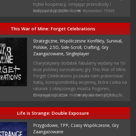
trybie kooperacji, omijając przeszkody i
walcząc z przeciwnikami.
Rok produkcji: 2025
Wyświetleń: 75939
This War of Mine: Forget Celebrations
Strategiczne,
Współczesne Konflikty,
Survival,
Polskie,
2.5D,
Side-Scroll,
Crafting,
Gry
Zaangażowane,
Singleplayer
Charytatywny dodatek fabularny wydany na 10-
lecie polskiej survivalowej gry This War of Mine.
Forget Celebrations pozwala nam pokierować
Katią, korespondentką wojenną, która czeka na
ratunek z oblężonego miasta Pogoren,
zbierając ostatnie materiały do swojej książki.
Rok produkcji: 2024
Wyświetleń: 67219
Life is Strange: Double Exposure
Przygodowe,
TPP,
Czasy Współczesne,
Gry
Zaangażowane