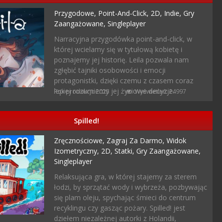
Przygodowe,
Point-And-Click,
2D,
Indie,
Gry
Zaangażowane,
Singleplayer
Narracyjna przygodówka point-and-click, w
której wcielamy się w tytułową kobietę i
poznajemy jej historię. Leila pozwala nam
zgłębić tajniki osobowości i emocji
protagonistki, dzięki czemu z czasem coraz
lepiej rozumiemy jej życiowe decyzje.
Rok produkcji: 2025
Wyświetleń: 24997
Spilled!
Zręcznościowe,
Zagraj Za Darmo,
Widok
Izometryczny,
2D,
Statki,
Gry Zaangażowane,
Singleplayer
Relaksująca gra, w której stajemy za sterem
łodzi, by sprzątać wody i wybrzeża, pozbywając
się plam oleju, spychając śmieci do centrum
recyklingu czy gasząc pożary. Spilled! jest
dziełem niezależnej autorki z Holandii,