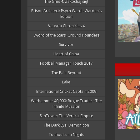
The Sims 4: Zakochaj się!
Prison Architect: Psych Ward - Warden's
Edition
Valkyria Chronicles 4
Sword of the Stars: Ground Pounders
Survivor
Heart of China
Football Manager Touch 2017
The Pale Beyond
Lake
International Cricket Captain 2009
Warhammer 40,000: Rogue Trader - The
Infinite Museion
SimTower: The Vertical Empire
The Dark Eye: Demonicon
Touhou Luna Nights