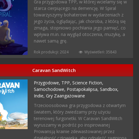
Gra przygodowa TPP, w której wcielamy się w
starca cierpiącego na demencję. W Spiral
towarzyszymy bohaterowi w wydarzeniach z
jego życia, oglądając, jak choroba, z którą się
zmaga, stopniowo pochłania jego pamięć, co
wpływa m.in. na wygląd otoczenia, muzykę, a
nawet samą grę.
Rok produkcji: 2024
Wyświetleń: 35843
Caravan SandWitch
Przygodowe,
TPP,
Science Fiction,
Samochodowe,
Postapokalipsa,
Sandbox,
Indie,
Gry Zaangażowane
Trzecioosobowa gra przygodowa z otwartym
światem, który zwiedzamy przy użyciu
terenowej furgonetki. W Caravan SandWitch
wyruszamy w podróż po inspirowanej
Prowansją krainie zdewastowanej przez
działalność człowieka, aby odnaleźć zaginioną