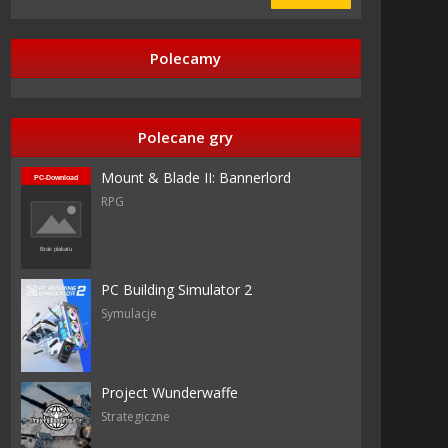
Polecamy
Polecane gry
Mount & Blade II: Bannerlord
RPG
PC Building Simulator 2
Symulacje
Project Wunderwaffe
Strategiczne