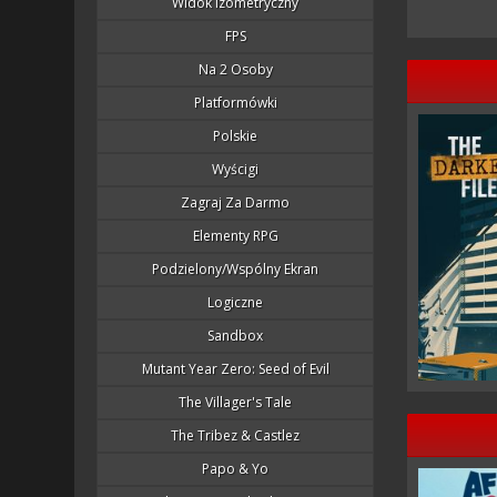
Widok Izometryczny
FPS
Na 2 Osoby
Platformówki
Polskie
Wyścigi
Zagraj Za Darmo
Elementy RPG
Podzielony/wspólny Ekran
Logiczne
Sandbox
Mutant Year Zero: Seed of Evil
The Villager's Tale
The Tribez & Castlez
Papo & Yo