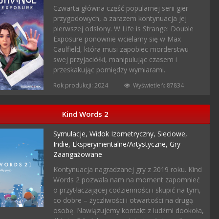
Czwarta główna część popularnej serii gier
przygodowych, a zarazem kontynuacja jej
pierwszej odsłony. W Life is Strange: Double
Exposure ponownie wcielamy się w Max
Caulfield, która musi zapobiec morderstwu
swej przyjaciółki, manipulując czasem i
przeskakując pomiędzy wymiarami.
Rok produkcji: 2024
Wyświetleń: 87834
Kind Words 2
Symulacje,
Widok Izometryczny,
Sieciowe,
Indie,
Eksperymentalne/artystyczne,
Gry
Zaangażowane
Kontynuacja nagradzanej gry z 2019 roku. Kind
Words 2 pozwala nam na moment zapomnieć
o przytłaczającej codzienności i skupić na tym,
co dobre – życzliwości i otwartości na drugą
osobę. Nawiązujemy kontakt z ludźmi dookoła,