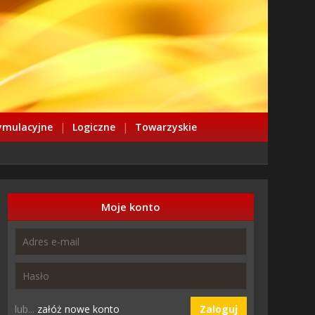
ymulacyjne
|
Logiczne
|
Towarzyskie
Moje konto
lub...
załóż nowe konto
Zaloguj