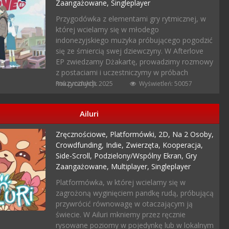
Zaangażowane,
Singleplayer
Przygodówka z elementami gry rytmicznej, w
której wcielamy się w młodego
indonezyjskiego muzyka próbującego pogodzić
się ze śmiercią swej dziewczyny. W Afterlove
EP zwiedzamy Dżakartę, prowadzimy rozmowy
z postaciami i uczestniczymy w próbach
muzycznych.
Rok produkcji: 2025
Wyświetleń: 50057
Ailuri
Zręcznościowe,
Platformówki,
2D,
Na 2 Osoby,
Crowdfunding,
Indie,
Zwierzęta,
Kooperacja,
Side-Scroll,
Podzielony/wspólny Ekran,
Gry
Zaangażowane,
Multiplayer,
Singleplayer
Platformówka, w której wcielamy się w
zagrożoną wyginięciem pandkę rudą, próbującą
przywrócić równowagę w otaczającym ją
świecie. W Ailuri mkniemy przez ręcznie
rysowane poziomy w pojedynkę lub w lokalnym