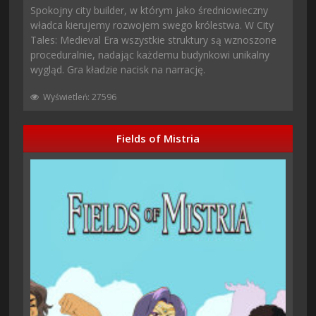
Spokojny city builder, w którym jako średniowieczny
władca kierujemy rozwojem swego królestwa. W City
Tales: Medieval Era wszystkie struktury są wznoszone
proceduralnie, nadając każdemu budynkowi unikalny
wygląd. Gra kładzie nacisk na narrację.
Wyświetleń: 27596
Fields of Mistria