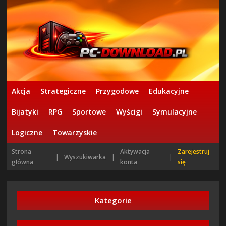
Akcja
Strategiczne
Przygodowe
Edukacyjne
Bijatyki
RPG
Sportowe
Wyścigi
Symulacyjne
Logiczne
Towarzyskie
Strona
Aktywacja
Zarejestruj
|
|
|
Wyszukiwarka
główna
konta
się
Kategorie