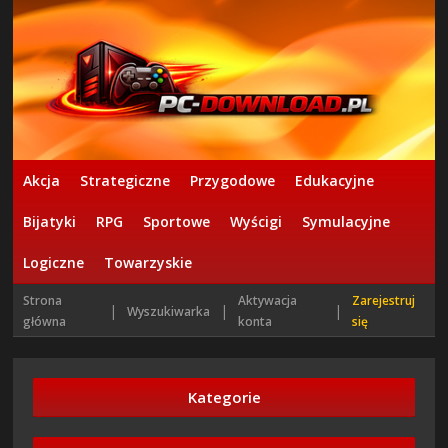
Akcja
Strategiczne
Przygodowe
Edukacyjne
Bijatyki
RPG
Sportowe
Wyścigi
Symulacyjne
Logiczne
Towarzyskie
Strona
Aktywacja
Zarejestruj
|
|
|
Wyszukiwarka
główna
konta
się
Kategorie