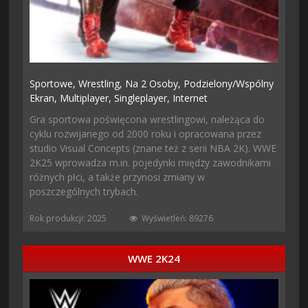
Sportowe,
Wrestling,
Na 2 Osoby,
Podzielony/wspólny
Ekran,
Multiplayer,
Singleplayer,
Internet
Gra sportowa poświęcona wrestlingowi, należąca do
cyklu rozwijanego od 2000 roku i opracowana przez
studio Visual Concepts (znane też z serii NBA 2K). WWE
2K25 wprowadza m.in. pojedynki między zawodnikami
różnych płci, a także przynosi zmiany w
poszczególnych trybach.
Rok produkcji: 2025
Wyświetleń: 89276
WWE 2K24