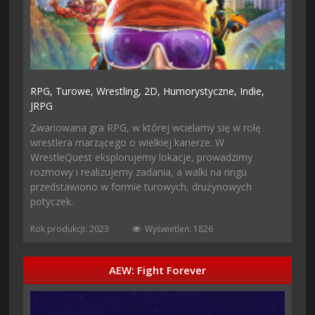
RPG,
Turowe,
Wrestling,
2D,
Humorystyczne,
Indie,
JRPG
Zwariowana gra RPG, w której wcielamy się w rolę
wrestlera marzącego o wielkiej karierze. W
WrestleQuest eksplorujemy lokacje, prowadzimy
rozmowy i realizujemy zadania, a walki na ringu
przedstawiono w formie turowych, drużynowych
potyczek.
Rok produkcji: 2023
Wyświetleń: 1826
AEW: Fight Forever