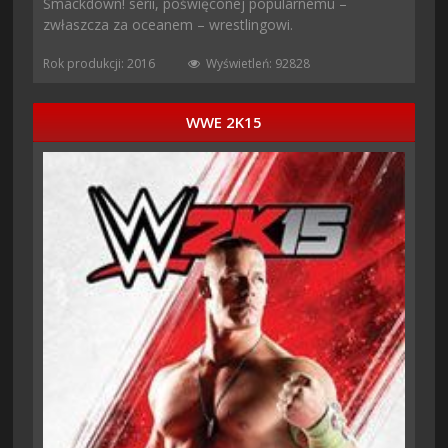
Smackdown! serii, poświęconej popularnemu –
zwłaszcza za oceanem – wrestlingowi.
Rok produkcji: 2016
Wyświetleń: 92828
WWE 2K15