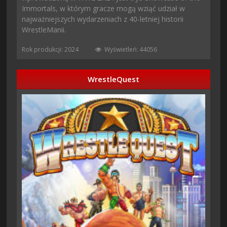
Immortals, w którym gracze mogą wziąć udział w
najważniejszych wydarzeniach z 40-letniej historii
WrestleManii.
Rok produkcji: 2024
Wyświetleń: 44056
WrestleQuest