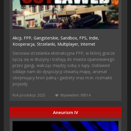
Akcji,
FPP,
Gangsterskie,
Sandbox,
FPS,
Indie,
Kooperacja,
Strzelanki,
Multiplayer,
Internet
Sieciowa strzelanka ekstrakcyjna FPP, w której gracze
łączą się w drużyny i trafiają do miasta opanowanego
przez gangi, walcząc między sobą o łupy. Outlawed
oddaje nam do dyspozycji otwartą mapę, arsenał
obejmujący broń palną i gadżety oraz m.in. rozmaite
pojazdy.
Rok produkcji: 2025
Wyświetleń: 99514
Aneurism IV