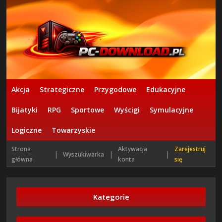
Akcja
Strategiczne
Przygodowe
Edukacyjne
Bijatyki
RPG
Sportowe
Wyścigi
Symulacyjne
Logiczne
Towarzyskie
Strona
Aktywacja
Zarejestruj
|
|
|
Wyszukiwarka
główna
konta
się
Kategorie