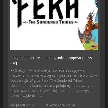
RPG,
TPP,
Fantasy,
Sandbox,
Indie,
Kooperacja,
RPG
Akcji
RPG akcji TPP w otwartym świecie z rozgrywką
nastawioną na walkę z ogromnymi bestiami (solo lub w
kooperacji). W grze Fera: The Sundered Tribes
eksplorujemy krainę fantasy, polujemy na potwory, a
także rozbudowujemy wioskę i rekrutujemy nowych
członków plemienia.
Rok produkcji: 2025
Wyświetleń: 59650