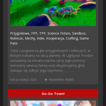
Przygodowe,
FPP,
TPP,
Science Fiction,
Sandbox,
Rolnicze,
Mechy,
Indie,
Kooperacja,
Crafting,
Game
Pass
Tytuł z pogranicza gier przygodowych i rolniczych, w
którym trafiamy na obcą planetę. W Lightyear Frontier
zasiadamy za sterami mecha i przy jego pomocy
wznosimy własną farmę oraz eksplorujemy glob,
starając się odkryć jego tajemnice.
Rok produkcji: 2025
Wyświetleń: 45400
Go-Go Town!