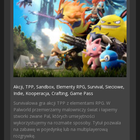
Akcji,
TPP,
Sandbox,
Elementy RPG,
Survival,
Sieciowe,
Indie,
Kooperacja,
Crafting,
Game Pass
Survivalowa gra akcji TPP z elementami RPG. W
Palworld przemierzamy malowniczy świat i łapiemy
stworki zwane Pal, których umiejętności
wykorzystujemy na rozmaite sposoby. Tytuł pozwala
na zabawę w pojedynkę lub na multiplayerową
rozgrywkę.