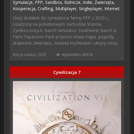
Symulacje,
FPP,
Sandbox,
Rolnicze,
Indie,
Zwierzęta,
Kooperacja,
Crafting,
Multiplayer,
Singleplayer,
Internet
Duży dodatek do symulatora farmy FPP z 2023 r.,
osadzony na południowym zachodzie Stanów
Zjednoczonych. Ranch Simulator: Southwest Ranch &
Farm Expansion Pack przynosi nową mapę, pojazdy,
drapieżne zwierzęta, zadania myśliwskie i ukrytą misję.
Rok produkcji: 2025
Wyświetleń: 68528
Cywilizacja 7