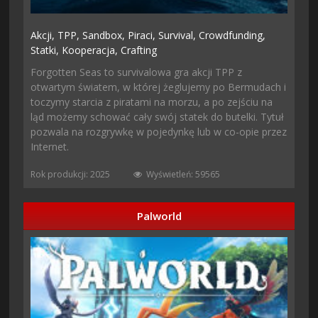
Akcji,
TPP,
Sandbox,
Piraci,
Survival,
Crowdfunding,
Statki,
Kooperacja,
Crafting
Forgotten Seas to survivalowa gra akcji TPP z
otwartym światem, w której żeglujemy po Bermudach i
toczymy starcia z piratami na morzu, a po zejściu na
ląd możemy schować cały swój statek do butelki. Tytuł
pozwala na rozgrywkę w pojedynkę lub w co-opie przez
Internet.
Rok produkcji: 2025
Wyświetleń: 59565
Palworld