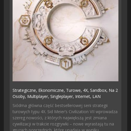
Strategiczne,
Ekonomiczne,
Turowe,
4X,
Sandbox,
Na 2
Osoby,
Multiplayer,
Singleplayer,
Internet,
LAN
Siódma główna część bestsellerowej serii strategii
turowych typu 4X. Sid Meier’s Civilization VII wprowadza
szereg nowości, z których największą jest zmiana
cywilizacji w trakcie rozgrywki – nowe wyrastają tu na
gruzach poprzednich, które upadają w wyniku