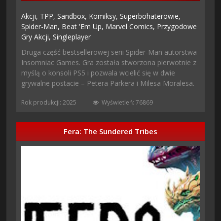
Akcji,
TPP,
Sandbox,
Komiksy,
Superbohaterowie,
Spider-Man,
Beat 'em Up,
Marvel Comics,
Przygodowe
Gry Akcji,
Singleplayer
Druga część bestsellerowej serii Spider-Man autorstwa
Insomniac Games. Gra została stworzona pierwotnie z
myślą o konsoli PS5 i pozwala wcielić się w dwie
grywalne postacie – Petera Parkera i Milesa Moralesa.
Rok produkcji: 2025
Wyświetleń: 76869
Fera: The Sundered Tribes