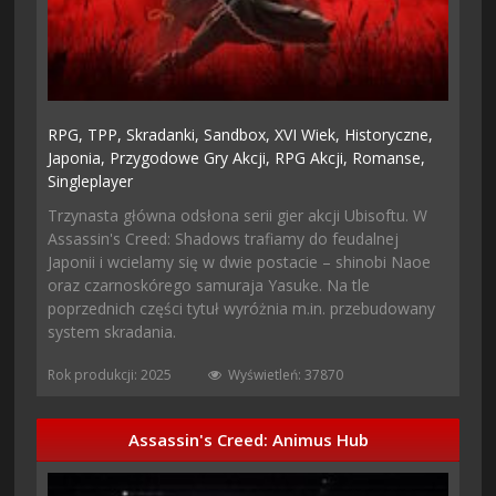
RPG,
TPP,
Skradanki,
Sandbox,
XVI Wiek,
Historyczne,
Japonia,
Przygodowe Gry Akcji,
RPG Akcji,
Romanse,
Singleplayer
Trzynasta główna odsłona serii gier akcji Ubisoftu. W
Assassin's Creed: Shadows trafiamy do feudalnej
Japonii i wcielamy się w dwie postacie – shinobi Naoe
oraz czarnoskórego samuraja Yasuke. Na tle
poprzednich części tytuł wyróżnia m.in. przebudowany
system skradania.
Rok produkcji: 2025
Wyświetleń: 37870
Assassin's Creed: Animus Hub